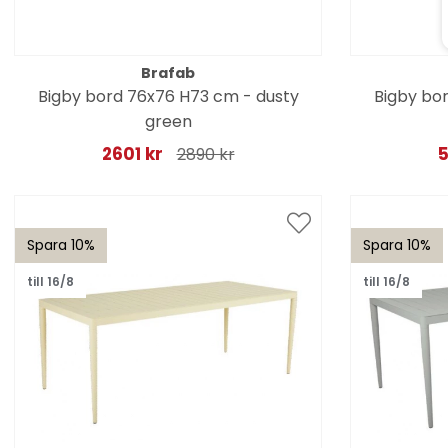
Brafab
Bigby bord 76x76 H73 cm - dusty
Bigby bo
green
2601 kr
5
2890 kr
Spara 10%
Spara 10%
till 16/8
till 16/8