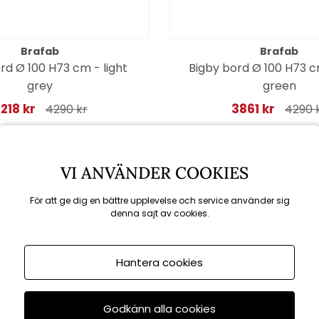
Brafab
Brafab
rd Ø 100 H73 cm - light
Bigby bord Ø 100 H73 c
grey
green
218 kr
3861 kr
4290 kr
4290 
VI ANVÄNDER COOKIES
Spara 10%
För att ge dig en bättre upplevelse och service använder sig
denna sajt av cookies.
Hantera cookies
Godkänn alla cookies