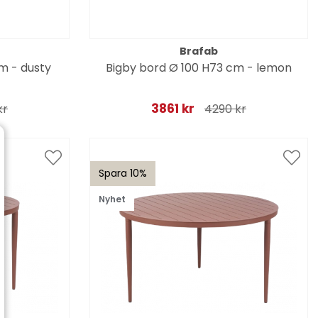
Brafab
m - dusty
Bigby bord Ø 100 H73 cm - lemon
3861 kr
kr
4290 kr
Spara 10%
Nyhet