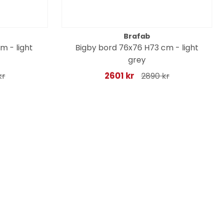
Brafab
m - light
Bigby bord 76x76 H73 cm - light
grey
2601 kr
kr
2890 kr