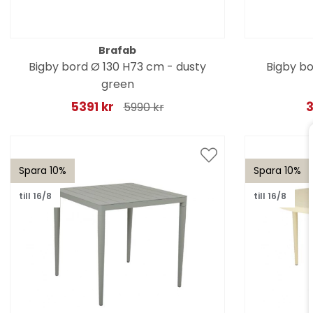
Brafab
Bigby bord Ø 130 H73 cm - dusty
Bigby bo
green
5391 kr
3
5990 kr
Spara 10%
Spara 10%
till 16/8
till 16/8