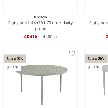
Brafab
Bigby bord 144x76 H73 cm - dusty
Bigby bor
green
4041 kr
2
4490 kr
Spara 10%
Spara 25%
till 16/8
till 16/8