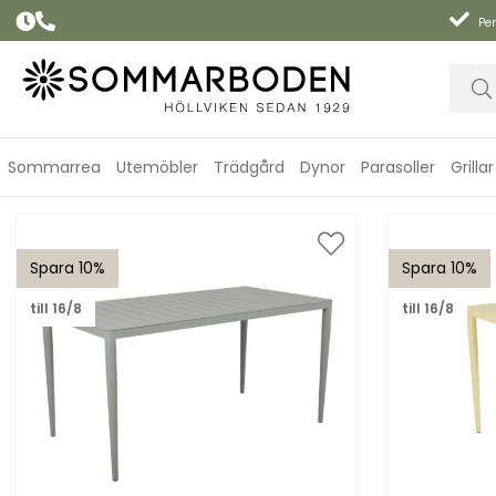
Per
Sommarrea
Utemöbler
Trädgård
Dynor
Parasoller
Grillar
Spara 10%
Spara 10%
till 16/8
till 16/8