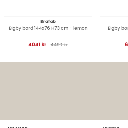
Brafab
Bigby bord 144x76 H73 cm - lemon
Bigby bo
4041 kr
6
4490 kr