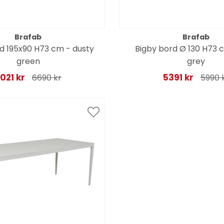
Brafab
Brafab
d 195x90 H73 cm - dusty
Bigby bord Ø 130 H73 c
green
grey
021 kr
5391 kr
6690 kr
5990 