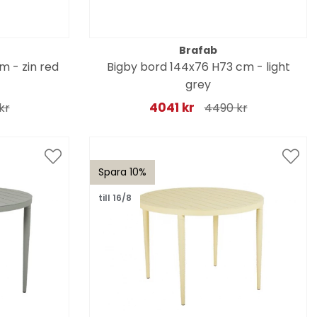
Brafab
m - zin red
Bigby bord 144x76 H73 cm - light
grey
4041 kr
kr
4490 kr
Spara 10%
till 16/8