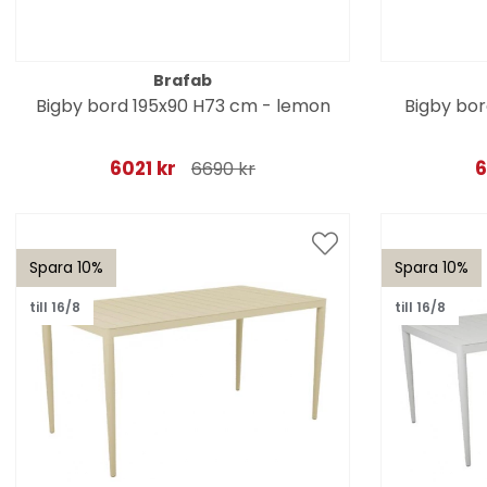
Brafab
Bigby bord 195x90 H73 cm - lemon
Bigby bor
6021 kr
6
6690 kr
Spara 10%
Spara 10%
till 16/8
till 16/8