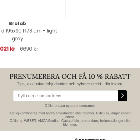
Brafab
rd 195x90 H73 cm - light
grey
021 kr
6690 kr
PRENUMERERA OCH FÅ 10 % RABATT
Tips, exklusiva erbjudanden och nyheter direkt i din inkorg.
Gäller endast nya prenumeranter.
Kan ej kombineras med andra erbjudanden eller rabatter. Giltig i sju dagar enbart
online.
Gäller ej: WEBER, AMCA Studios, Gåsatoffeln, presentkort, heliumballonger eller
blommor.