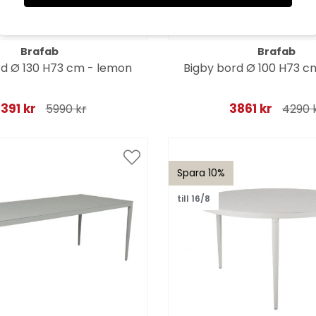
Brafab
Brafab
rd Ø 130 H73 cm - lemon
Bigby bord Ø 100 H73 cm
391 kr
3861 kr
5990 kr
4290 
Spara 10%
till 16/8