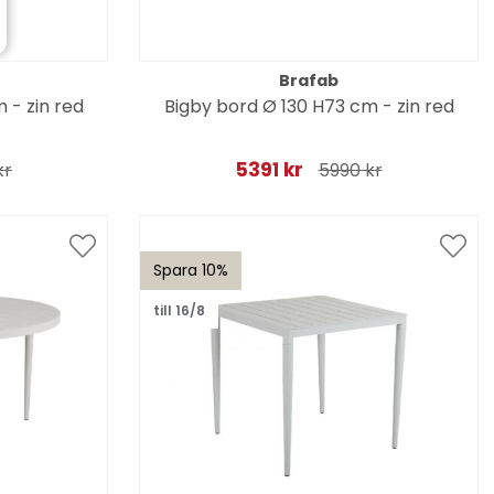
Brafab
 - zin red
Bigby bord Ø 130 H73 cm - zin red
5391 kr
kr
5990 kr
Spara 10%
till 16/8