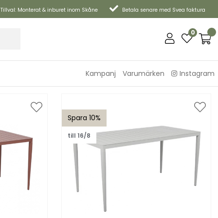
Tillval: Monterat & inburet inom Skåne
Betala senare med Svea faktura
0
Kampanj
Varumärken
Instagram
Spara 10%
till 16/8