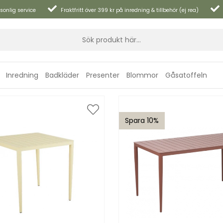
sonlig service
Fraktfritt över 399 kr på inredning & tillbehör (ej rea)
Inredning
Badkläder
Presenter
Blommor
Gåsatoffeln
Spara 10%