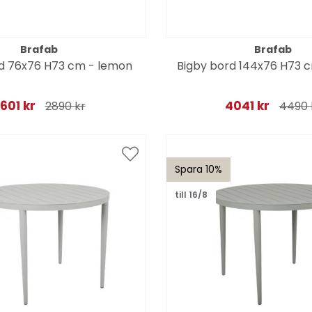
Brafab
Brafab
d 76x76 H73 cm - lemon
Bigby bord 144x76 H73 c
601 kr
4041 kr
2890 kr
4490 
Spara 10%
till 16/8