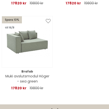
17820 kr
19800 kr
17820 kr
19800 kr
Spara 10%
till 16/8
Brafab
Muki avslutsmodul Höger
- sea green
17820 kr
19800 kr