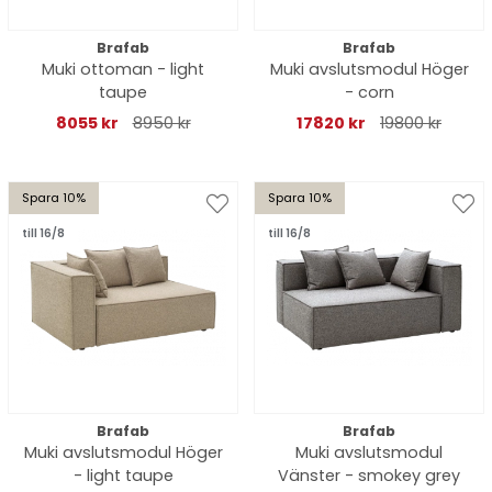
Brafab
Brafab
Muki ottoman - light
Muki avslutsmodul Höger
taupe
- corn
8055 kr
8950 kr
17820 kr
19800 kr
Spara 10%
Spara 10%
till 16/8
till 16/8
Brafab
Brafab
Muki avslutsmodul Höger
Muki avslutsmodul
- light taupe
Vänster - smokey grey