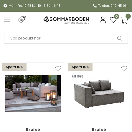
Mån-Fre: 10-18 Lör: 10-15 Sön: 11-15
Telefon: 040-45 01 11
0
Spara 10%
Spara 10%
till 16/8
Brafab
Brafab