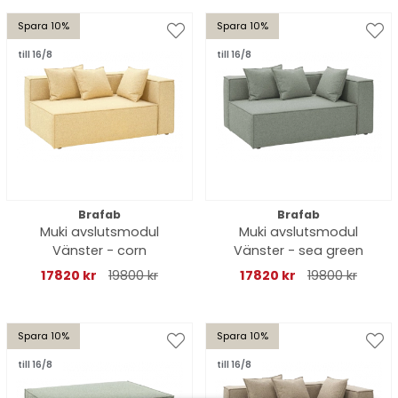
Spara 10%
Spara 10%
till 16/8
till 16/8
Brafab
Brafab
Muki avslutsmodul
Muki avslutsmodul
Vänster - corn
Vänster - sea green
17820 kr
19800 kr
17820 kr
19800 kr
Spara 10%
Spara 10%
till 16/8
till 16/8