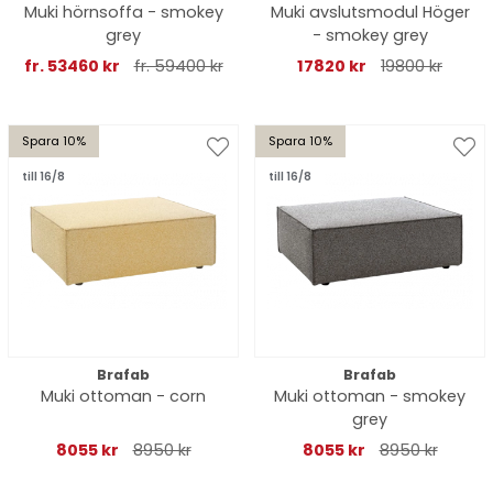
Muki hörnsoffa - smokey
Muki avslutsmodul Höger
grey
- smokey grey
fr. 53460 kr
fr. 59400 kr
17820 kr
19800 kr
Spara 10%
Spara 10%
till 16/8
till 16/8
Brafab
Brafab
Muki ottoman - corn
Muki ottoman - smokey
grey
8055 kr
8950 kr
8055 kr
8950 kr