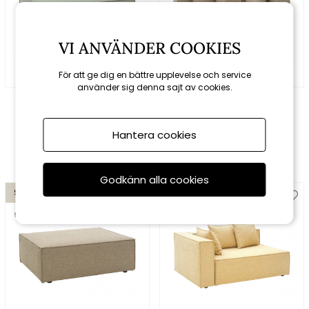
VI ANVÄNDER COOKIES
För att ge dig en bättre upplevelse och service
använder sig denna sajt av cookies.
Brafab
Brafab
Muki ottoman - sea
Muki avslutsmodul
green
Vänster - light taupe
Hantera cookies
8055 kr
8950 kr
17820 kr
19800 kr
Godkänn alla cookies
Spara 10%
Spara 10%
till 16/8
till 16/8