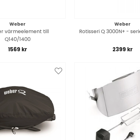
Weber
Weber
 värmeelement till
Rotisseri Q 3000N+ - ser
Q140/1400
1569 kr
2399 kr