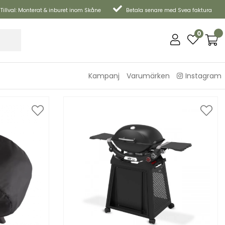
Tillval: Monterat & inburet inom Skåne
Betala senare med Svea faktura
0
Kampanj
Varumärken
Instagram