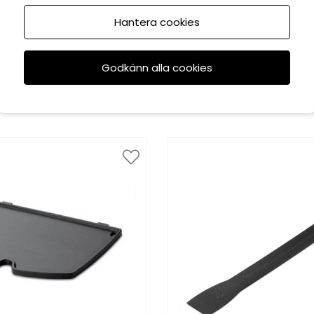
Hantera cookies
Weber
Weber
rset Q100/1000-serien
Weber regulator me
Godkänn alla cookies
Q200/2000
779 kr
1259 kr