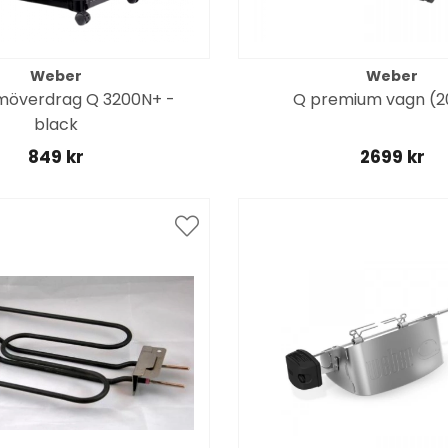
Weber
Weber
möverdrag Q 3200N+ -
Q premium vagn (2
black
849 kr
2699 kr