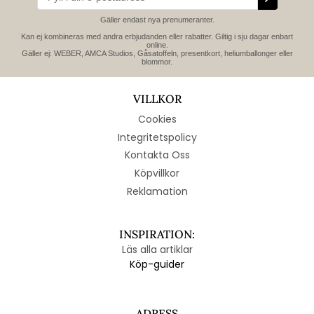
Gäller endast nya prenumeranter.
Kan ej kombineras med andra erbjudanden eller rabatter. Giltig i sju dagar enbart
online.
Gäller ej: WEBER, AMCA Studios, Gåsatoffeln, presentkort, heliumballonger eller
blommor.
VILLKOR
Cookies
Integritetspolicy
Kontakta Oss
Köpvillkor
Reklamation
INSPIRATION:
Läs alla artiklar
Köp-guider
ADRESS