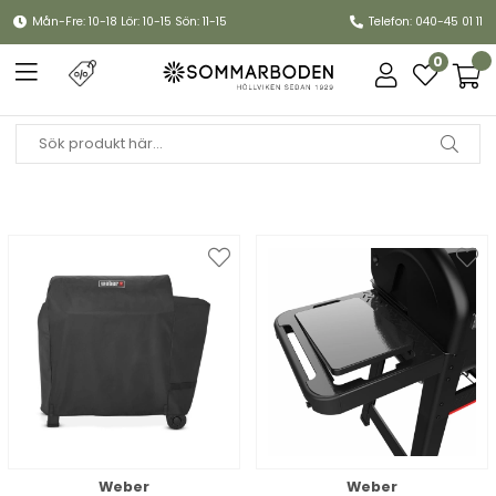
Mån-Fre: 10-18 Lör: 10-15 Sön: 11-15
Telefon: 040-45 01 11
0
Weber
Weber