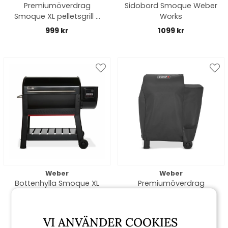
Premiumöverdrag
Sidobord Smoque Weber
Smoque XL pelletsgrill -
Works
black
999 kr
1099 kr
Weber
Weber
Bottenhylla Smoque XL
Premiumöverdrag
Smoque pelletsgrill -
black
849 kr
799 kr
VI ANVÄNDER COOKIES