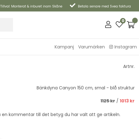
Tillval: Monterat & inburet inom Skåne
Betala senare med Svea faktura
0
Kampanj
Varumärken
Instagram
Artnr.
Bänkdyna Canyon 150 cm, smal - blå struktur
1125
kr
/
1013
kr
 en kommentar till det betyg du har valt att ge artikeln.