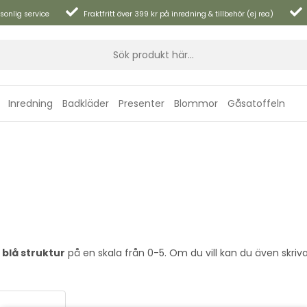
sonlig service
Fraktfritt över 399 kr på inredning & tillbehör (ej rea)
Inredning
Badkläder
Presenter
Blommor
Gåsatoffeln
blå struktur
på en skala från 0-5. Om du vill kan du även skriva