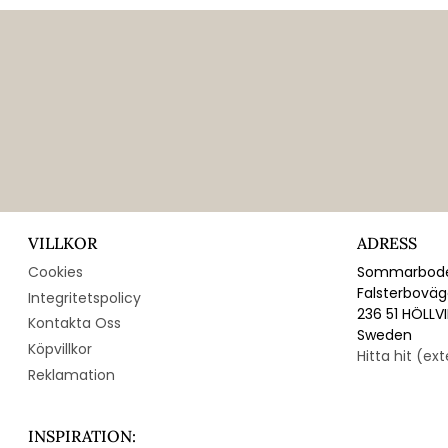
VILLKOR
ADRESS
Cookies
Sommarbode
Falsterbovä
Integritetspolicy
236 51 HÖLLV
Kontakta Oss
Sweden
Köpvillkor
Hitta hit (ex
Reklamation
INSPIRATION: