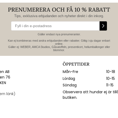
PRENUMERERA OCH FÅ 10 % RABATT
Tips, exklusiva erbjudanden och nyheter direkt i din inkorg.
Gäller endast nya prenumeranter.
Kan ej kombineras med andra erbjudanden eller rabatter. Giltig i sju dagar enbart
online.
Gäller ej: WEBER, AMCA Studios, Gåsatoffeln, presentkort, heliumballonger eller
blommor.
ÖPPETTIDER
n AB
Mån-Fre
10-18
gen 76
Lördag
10-15
IKEN
Söndag
11-15
Observera att hundar ej är till
tern länk)
butiken.