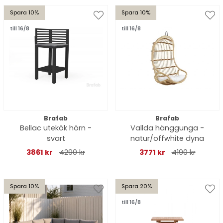
Spara 10%
Spara 10%
till 16/8
till 16/8
Brafab
Brafab
Bellac utekök hörn -
Vallda hänggunga -
svart
natur/offwhite dyna
3861 kr
4290 kr
3771 kr
4190 kr
Spara 10%
Spara 20%
till 16/8