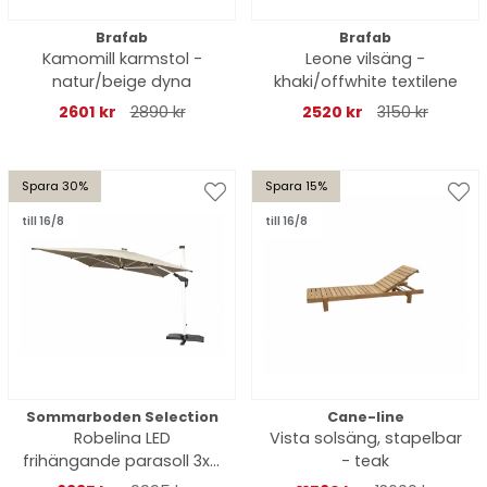
Brafab
Brafab
Kamomill karmstol -
Leone vilsäng -
natur/beige dyna
khaki/offwhite textilene
2601 kr
2890 kr
2520 kr
3150 kr
Spara 30%
Spara 15%
till 16/8
till 16/8
Sommarboden Selection
Cane-line
Robelina LED
Vista solsäng, stapelbar
frihängande parasoll 3x4
- teak
m - silver/beige