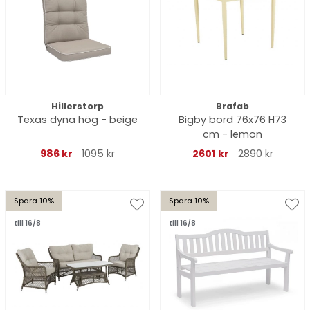
Hillerstorp
Brafab
Texas dyna hög - beige
Bigby bord 76x76 H73
cm - lemon
986 kr
1095 kr
2601 kr
2890 kr
Spara 10%
Spara 10%
till 16/8
till 16/8