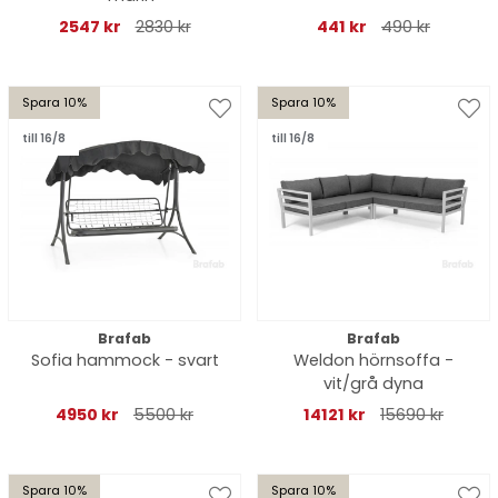
2547 kr
2830 kr
441 kr
490 kr
Spara 10%
Spara 10%
till 16/8
till 16/8
Brafab
Brafab
Sofia hammock - svart
Weldon hörnsoffa -
vit/grå dyna
4950 kr
5500 kr
14121 kr
15690 kr
Spara 10%
Spara 10%