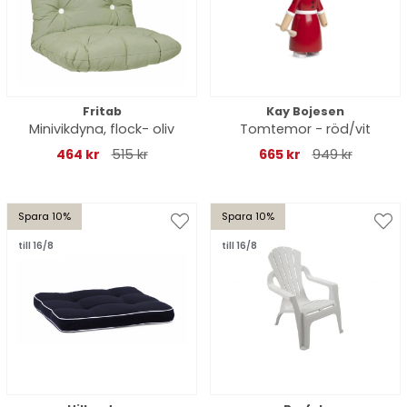
Fritab
Kay Bojesen
Minivikdyna, flock- oliv
Tomtemor - röd/vit
464 kr
515 kr
665 kr
949 kr
Spara 10%
Spara 10%
till 16/8
till 16/8