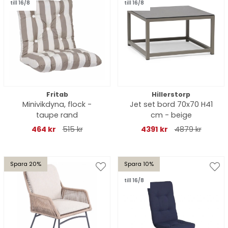
till 16/8
till 16/8
Fritab
Hillerstorp
Minivikdyna, flock -
Jet set bord 70x70 H41
taupe rand
cm - beige
464 kr
515 kr
4391 kr
4879 kr
Spara 20%
Spara 10%
till 16/8