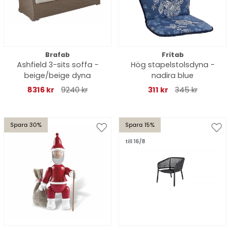
Brafab
Fritab
Ashfield 3-sits soffa -
Hög stapelstolsdyna -
beige/beige dyna
nadira blue
8316 kr
9240 kr
311 kr
345 kr
Spara 30%
Spara 15%
till 16/8