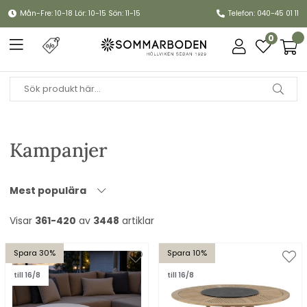
Mån-Fre: 10-18 Lör: 10-15 Sön: 11-15
Telefon: 040-45 01 11
0
Kampanjer
Mest populära
Visar
361-420
av
3448
artiklar
Spara 30%
Spara 10%
till 16/8
till 16/8