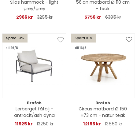
Silas hammock - light
56:an matbord Ø 110 cm
grey/grey
- teak
2966 kr
3295 kr
5756 kr
6395 kr
Spara 10%
Spara 10%
till 16/8
till 16/8
Brafab
Brafab
Lerberget fåtölj -
Circus matbord Ø 150
antracit/ash dyna
H73 cm - natur teak
11925 kr
13250 kr
12195 kr
13550 kr