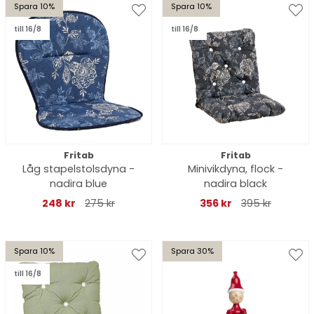
Spara 10%
Spara 10%
till 16/8
till 16/8
Fritab
Fritab
Låg stapelstolsdyna -
Minivikdyna, flock -
nadira blue
nadira black
248 kr
275 kr
356 kr
395 kr
Spara 10%
Spara 30%
till 16/8