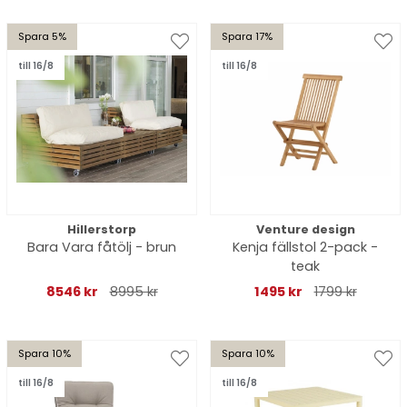
Spara 5%
Spara 17%
till 16/8
till 16/8
Hillerstorp
Venture design
Bara Vara fåtölj - brun
Kenja fällstol 2-pack -
teak
8546 kr
8995 kr
1495 kr
1799 kr
Spara 10%
Spara 10%
till 16/8
till 16/8