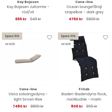
Kay Bojesen
Cane-line
Kay Bojesen Jultomte -
Ocean loungefåtöjl
röd/vit
stapelbar - dark grey
665 kr
949 kr
4760 kr
5600 kr
Spara 15%
Spara 10%
till 16/8
till 16/8
Cane-line
Fritab
Vista solsängsdyna -
Baden-Badendyna flock,
light brown Rise
nackkudde - marin
7480 kr
8800 kr
806 kr
895 kr