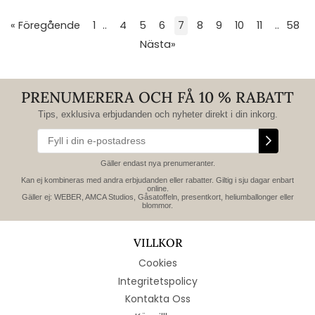
« Föregående
1
..
4
5
6
7
8
9
10
11
..
58
Nästa
»
PRENUMERERA OCH FÅ 10 % RABATT
Tips, exklusiva erbjudanden och nyheter direkt i din inkorg.
Gäller endast nya prenumeranter.
Kan ej kombineras med andra erbjudanden eller rabatter. Giltig i sju dagar enbart
online.
Gäller ej: WEBER, AMCA Studios, Gåsatoffeln, presentkort, heliumballonger eller
blommor.
VILLKOR
Cookies
Integritetspolicy
Kontakta Oss