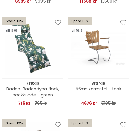
6995 kr
9995 kr
11560 kr
13600 kr
Spara 10%
Spara 10%
till 16/8
till 16/8
Fritab
Brafab
Baden-Badendyna flock,
56:an karmstol - teak
nackkudde - green
botanical
716 kr
795 kr
4676 kr
5195 kr
Spara 10%
Spara 10%