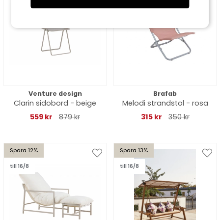
till 16/8
Venture design
Brafab
Clarin sidobord - beige
Melodi strandstol - rosa
559 kr
879 kr
315 kr
350 kr
Spara 12%
Spara 13%
till 16/8
till 16/8