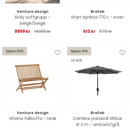
Venture design
Brafab
Sicily soffgrupp -
Start dynbox 170 L - svart
beige/beige
9999 kr
14999 kr
513 kr
570 kr
Spara 20%
Spara 10%
till 16/8
Venture design
Brafab
Ghana fällsoffa - teak
Cambre parasoll tiltbar
Ø 2 m - antracit/grå