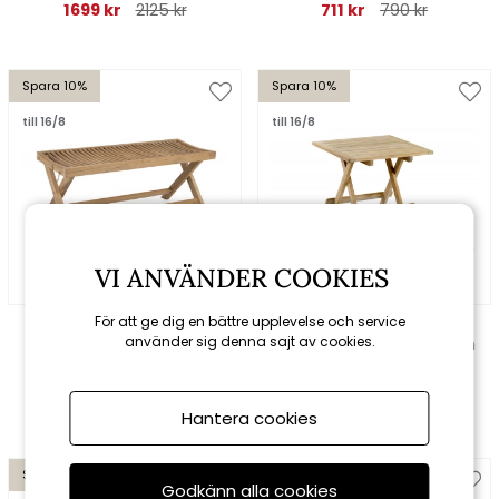
1699 kr
2125 kr
711 kr
790 kr
Spara 10%
Spara 10%
till 16/8
till 16/8
VI ANVÄNDER COOKIES
För att ge dig en bättre upplevelse och service
Brafab
Brafab
använder sig denna sajt av cookies.
Turin bänk - teak
Opal sidobord 50x50 cm
- vitpigmenterad teak
2025 kr
2250 kr
1035 kr
1150 kr
Hantera cookies
Spara 36%
Spara 10%
Godkänn alla cookies