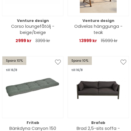
Venture design
Venture design
Corso loungefåtölj -
Odivelas hänggunga -
beige/beige
teak
2999 kr
3399 kr
13999 kr
15999 kr
Spara 10%
Spara 10%
till 16/8
till 16/8
Fritab
Brafab
Bänkdyna Canyon 150
Brad 2,5-sits soffa -