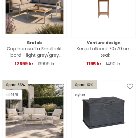
Brafab
Venture design
Cap hörnsoffa Small inkl.
Kenja fällbord 70x70 cm
bord - light grey/grey
- teak
dyna
12599 kr
13999 kr
1195 kr
1490 kr
Spara 33%
Spara 10%
till 16/8
Nyhet