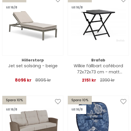
till 16/8
till 16/8
Hillerstorp
Brafab
Jet set solsäng - beige
Wilkie fällbart cafébord
72x72x73 cm - matt
svart
8096 kr
8995 kr
2151 kr
2390 kr
Spara 10%
Spara 10%
till 16/8
till 16/8