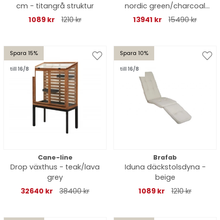
cm - titangrå struktur
nordic green/charcoal
grey
1089 kr
1210 kr
13941 kr
15490 kr
Spara 15%
Spara 10%
till 16/8
till 16/8
Cane-line
Brafab
Drop växthus - teak/lava
Iduna däckstolsdyna -
grey
beige
32640 kr
38400 kr
1089 kr
1210 kr