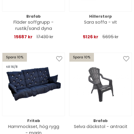
Brafab
Hillerstorp
Fläder soffgrupp -
Sara soffa - vit
rustik/sand dyna
15687 kr
17430 kr
5126 kr
5695 kr
Spara 10%
Spara 10%
till 16/8
Fritab
Brafab
Hammockset, hög rygg
Selva däckstol - antracit
- marin