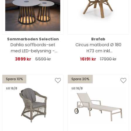
Sommarboden Selection
Brafab
Dahlia soffbords-set
Circus matbord Ø 180
med LED-belysning -
H73 cm inkl
khaki
serveringsbricka
3899 kr
5599 kr
16191 kr
17990 kr
Superstone - natur teak
Spara 10%
Spara 20%
till 16/8
till 16/8