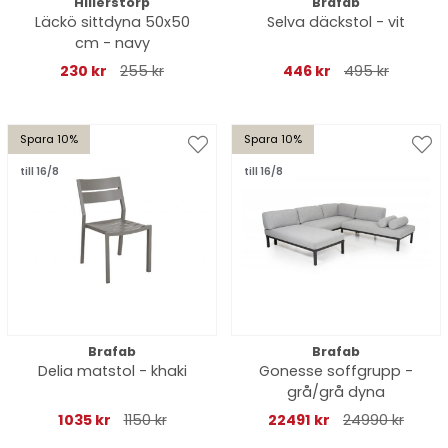
Hillerstorp
Brafab
Läckö sittdyna 50x50
Selva däckstol - vit
cm - navy
230 kr
255 kr
446 kr
495 kr
Spara 10%
Spara 10%
till 16/8
till 16/8
Brafab
Brafab
Delia matstol - khaki
Gonesse soffgrupp -
grå/grå dyna
1035 kr
1150 kr
22491 kr
24990 kr