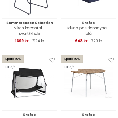
Sommarboden Selection
Brafab
Viken karmstol -
Iduna positionsdyna -
svart/khaki
blå
1699 kr
2124 kr
648 kr
720 kr
Spara 10%
Spara 10%
till 16/8
till 16/8
Brafab
Brafab