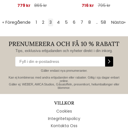
botanical
779 kr
865 kr
716 kr
795 kr
« Föregående
1
2
3
4
5
6
7
8
..
58
Nästa
»
PRENUMERERA OCH FÅ 10 % RABATT
Tips, exklusiva erbjudanden och nyheter direkt i din inkorg.
Gäller endast nya prenumeranter.
Kan ej kombineras med andra erbjudanden eller rabatter. Giltig i sju dagar enbart
online.
Gäller ej: WEBER, AMCA Studios, Gåsatoffeln, presentkort, heliumballonger eller
blommor.
VILLKOR
Cookies
Integritetspolicy
Kontakta Oss