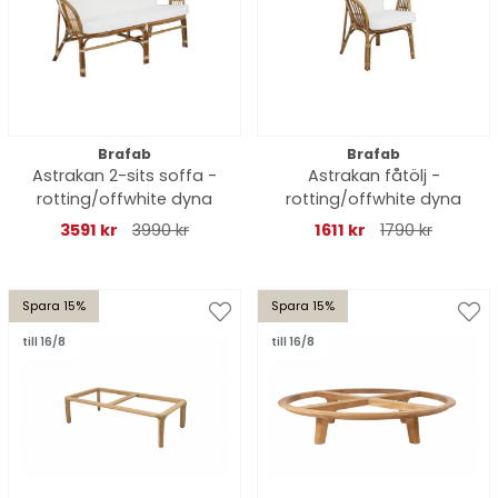
Brafab
Brafab
Astrakan 2-sits soffa -
Astrakan fåtölj -
rotting/offwhite dyna
rotting/offwhite dyna
3591 kr
3990 kr
1611 kr
1790 kr
Spara 15%
Spara 15%
till 16/8
till 16/8