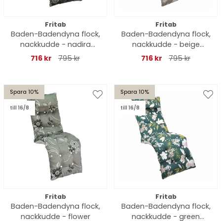
Fritab
Fritab
Baden-Badendyna flock,
Baden-Badendyna flock,
nackkudde - nadira
nackkudde - beige
black
botanical
716 kr
795 kr
716 kr
795 kr
Spara 10%
Spara 10%
till 16/8
till 16/8
Fritab
Fritab
Baden-Badendyna flock,
Baden-Badendyna flock,
nackkudde - flower
nackkudde - green