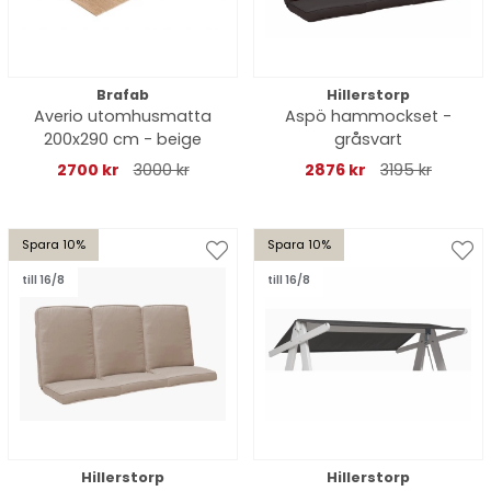
Brafab
Hillerstorp
Averio utomhusmatta
Aspö hammockset -
200x290 cm - beige
gråsvart
2700 kr
3000 kr
2876 kr
3195 kr
Spara 10%
Spara 10%
till 16/8
till 16/8
Hillerstorp
Hillerstorp