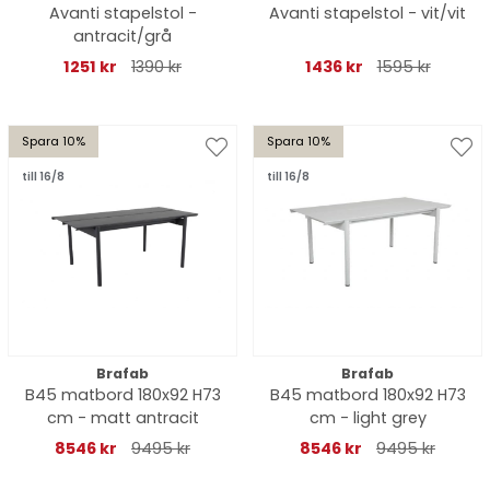
Avanti stapelstol -
Avanti stapelstol - vit/vit
antracit/grå
1251 kr
1390 kr
1436 kr
1595 kr
Spara 10%
Spara 10%
till 16/8
till 16/8
Brafab
Brafab
B45 matbord 180x92 H73
B45 matbord 180x92 H73
cm - matt antracit
cm - light grey
8546 kr
9495 kr
8546 kr
9495 kr