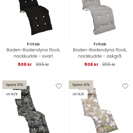
Fritab
Fritab
Baden-Badendyna flock,
Baden-Badendyna flock,
nackkudde - svart
nackkudde - askgrå
806 kr
895 kr
806 kr
895 kr
Spara 10%
Spara 10%
till 16/8
till 16/8