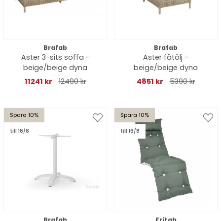
Brafab
Brafab
Aster 3-sits soffa -
Aster fåtölj -
beige/beige dyna
beige/beige dyna
11241 kr
12490 kr
4851 kr
5390 kr
Spara 10%
Spara 10%
till 16/8
till 16/8
Brafab
Fritab