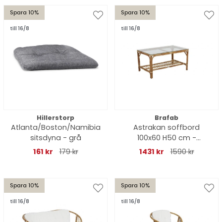
Spara 10%
Spara 10%
till 16/8
till 16/8
Hillerstorp
Brafab
Atlanta/Boston/Namibia
Astrakan soffbord
sitsdyna - grå
100x60 H50 cm -
rotting/glas
161 kr
179 kr
1431 kr
1590 kr
Spara 10%
Spara 10%
till 16/8
till 16/8