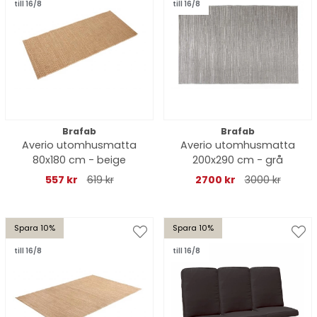
till 16/8
till 16/8
Brafab
Brafab
Averio utomhusmatta
Averio utomhusmatta
80x180 cm - beige
200x290 cm - grå
557 kr
619 kr
2700 kr
3000 kr
Spara 10%
Spara 10%
till 16/8
till 16/8