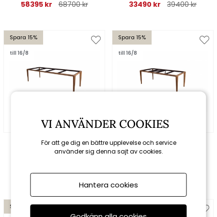
ceramic
144 cm - teak
58395 kr
68700 kr
33490 kr
39400 kr
Spara 15%
Spara 15%
till 16/8
till 16/8
VI ANVÄNDER COOKIES
Cane-line
Cane-line
För att ge dig en bättre upplevelse och service
Aspect
Aspect
använder sig denna sajt av cookies.
matbordunderrede
matbordsunderrede
280x100 cm - teak
210x100 cm - teak
30260 kr
35600 kr
25755 kr
30300 kr
Hantera cookies
Spara 10%
Spara 10%
Godkänn alla cookies