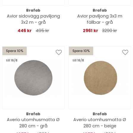
Brafab
Brafab
Avior sidovägg paviljong
Avior paviljong 3x3 m
3x2 m - grå
fällbar - grå
446 kr
495 kr
2961 kr
3290 kr
Spara 10%
Spara 10%
till 16/8
till 16/8
Brafab
Brafab
Averio utomhusmatta Ø
Averio utomhusmatta Ø
280 cm - grå
280 cm - beige