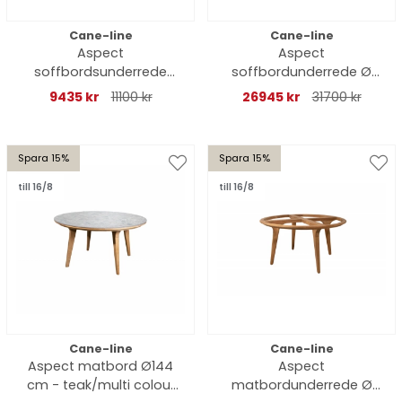
Cane-line
Cane-line
Aspect
Aspect
soffbordsunderrede
soffbordunderrede Ø
120x60 cm - teak
144 H31 cm - teak
9435 kr
11100 kr
26945 kr
31700 kr
Spara 15%
Spara 15%
till 16/8
till 16/8
Cane-line
Cane-line
Aspect matbord Ø144
Aspect
cm - teak/multi colour
matbordunderrede Ø