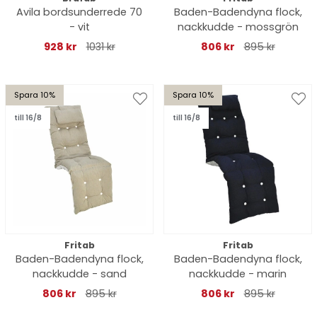
Avila bordsunderrede 70
Baden-Badendyna flock,
- vit
nackkudde - mossgrön
928 kr
1031 kr
806 kr
895 kr
Spara 10%
Spara 10%
till 16/8
till 16/8
Fritab
Fritab
Baden-Badendyna flock,
Baden-Badendyna flock,
nackkudde - sand
nackkudde - marin
806 kr
895 kr
806 kr
895 kr