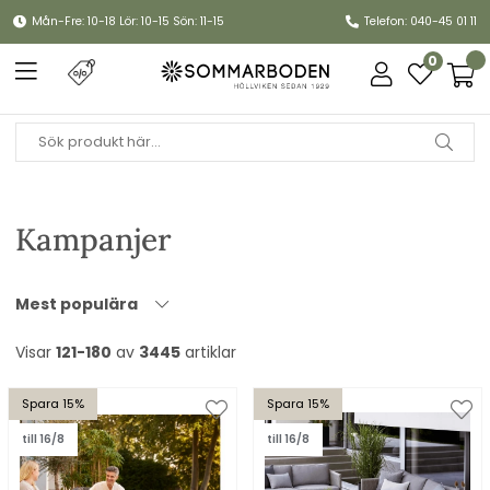
Mån-Fre: 10-18 Lör: 10-15 Sön: 11-15
Telefon: 040-45 01 11
0
Kampanjer
Mest populära
Visar
121-180
av
3445
artiklar
Spara 15%
Spara 15%
till 16/8
till 16/8