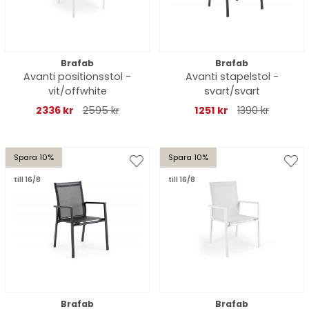
Brafab
Brafab
Avanti positionsstol -
Avanti stapelstol -
vit/offwhite
svart/svart
2336 kr
2595 kr
1251 kr
1390 kr
Spara 10%
Spara 10%
till 16/8
till 16/8
Brafab
Brafab