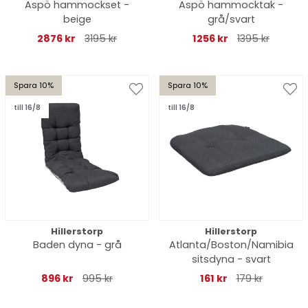
Aspö hammockset -
Aspö hammocktak -
beige
grå/svart
2876 kr
3195 kr
1256 kr
1395 kr
Spara 10%
Spara 10%
till 16/8
till 16/8
Hillerstorp
Hillerstorp
Baden dyna - grå
Atlanta/Boston/Namibia
sitsdyna - svart
896 kr
995 kr
161 kr
179 kr