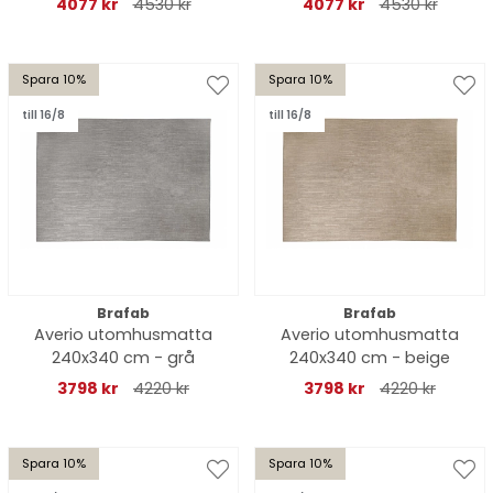
4077 kr
4530 kr
4077 kr
4530 kr
Spara 10%
Spara 10%
till 16/8
till 16/8
Brafab
Brafab
Averio utomhusmatta
Averio utomhusmatta
240x340 cm - grå
240x340 cm - beige
3798 kr
4220 kr
3798 kr
4220 kr
Spara 10%
Spara 10%