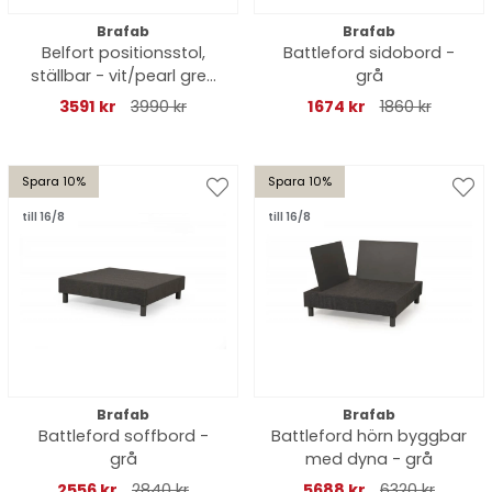
Brafab
Brafab
Belfort positionsstol,
Battleford sidobord -
ställbar - vit/pearl grey
grå
dyna
3591 kr
3990 kr
1674 kr
1860 kr
Spara 10%
Spara 10%
till 16/8
till 16/8
Brafab
Brafab
Battleford soffbord -
Battleford hörn byggbar
grå
med dyna - grå
2556 kr
2840 kr
5688 kr
6320 kr