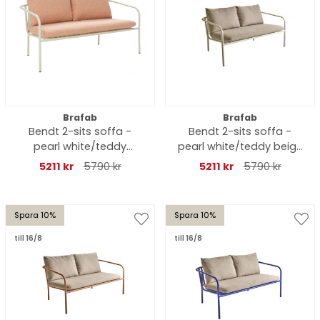
Brafab
Brafab
Bendt 2-sits soffa -
Bendt 2-sits soffa -
pearl white/teddy
pearl white/teddy beige
orange dyna
dyna
5211 kr
5790 kr
5211 kr
5790 kr
Spara 10%
Spara 10%
till 16/8
till 16/8