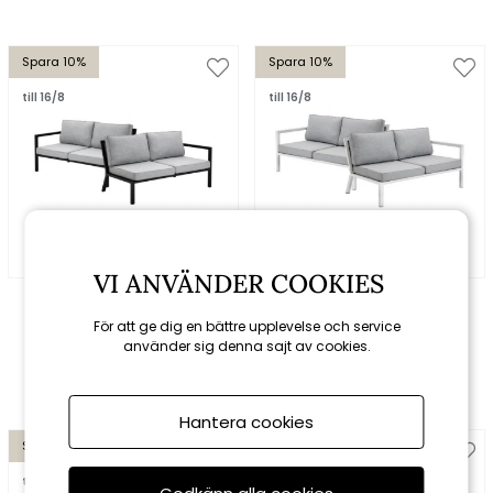
Spara 10%
Spara 10%
till 16/8
till 16/8
VI ANVÄNDER COOKIES
Brafab
Brafab
Belfort 2-sits avslut HV
Belfort 2-sits avslut HV
För att ge dig en bättre upplevelse och service
byggbar - svart/pearl
byggbar - vit/pearl grey
använder sig denna sajt av cookies.
grey dyna
dyna
12735 kr
14150 kr
12735 kr
14150 kr
Hantera cookies
Spara 10%
Spara 10%
till 16/8
till 16/8