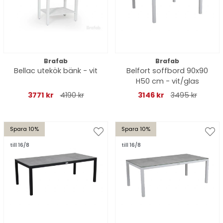
Brafab
Brafab
Bellac utekök bänk - vit
Belfort soffbord 90x90
H50 cm - vit/glas
3771 kr
4190 kr
3146 kr
3495 kr
Spara 10%
Spara 10%
till 16/8
till 16/8