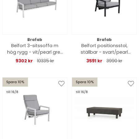
Brafab
Brafab
Belfort 3-sitssoffa m
Belfort positionsstol,
hög rygg - vit/pearl grey
ställbar - svart/pearl
dyna
grey dyna
9302 kr
10335 kr
3591 kr
3990 kr
Spara 10%
Spara 10%
till 16/8
till 16/8