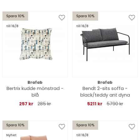
Spara 10%
Spara 10%
till 16/8
till 16/8
Brafab
Brafab
Bertrix kudde mönstrad -
Bendt 2-sits soffa -
blå
black/teddy ant dyna
257 kr
285 kr
5211 kr
5790 kr
Spara 10%
Spara 10%
Nyhet
till 16/8