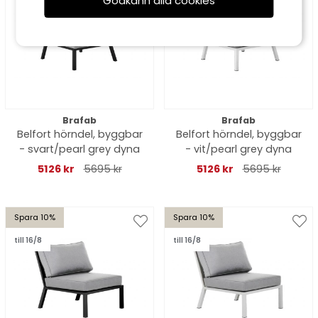
Godkänn alla cookies
Brafab
Brafab
Belfort hörndel, byggbar
Belfort hörndel, byggbar
- svart/pearl grey dyna
- vit/pearl grey dyna
5126 kr
5695 kr
5126 kr
5695 kr
Spara 10%
Spara 10%
till 16/8
till 16/8