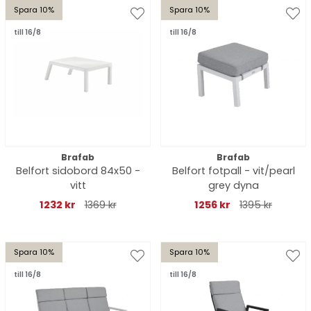
Spara 10%
Spara 10%
till 16/8
till 16/8
Brafab
Brafab
Belfort sidobord 84x50 -
Belfort fotpall - vit/pearl
vitt
grey dyna
1232 kr
1369 kr
1256 kr
1395 kr
Spara 10%
Spara 10%
till 16/8
till 16/8