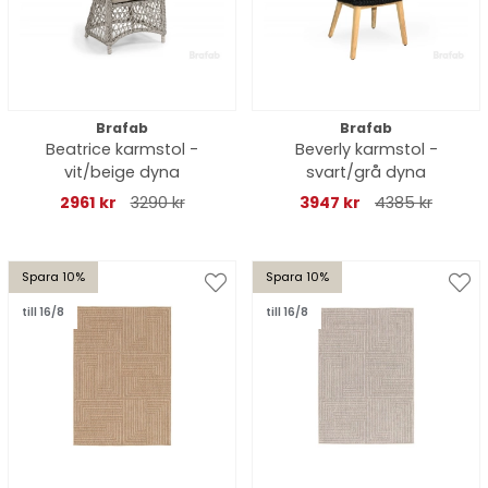
Brafab
Brafab
Beatrice karmstol -
Beverly karmstol -
vit/beige dyna
svart/grå dyna
2961 kr
3290 kr
3947 kr
4385 kr
Spara 10%
Spara 10%
till 16/8
till 16/8