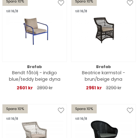
Spara 10%
Spara 10%
till 16/8
till 16/8
Brafab
Brafab
Bendt fåtölj - indigo
Beatrice karmstol -
blue/teddy beige dyna
brun/beige dyna
2601 kr
2890 kr
2961 kr
3290 kr
Spara 10%
Spara 10%
till 16/8
till 16/8