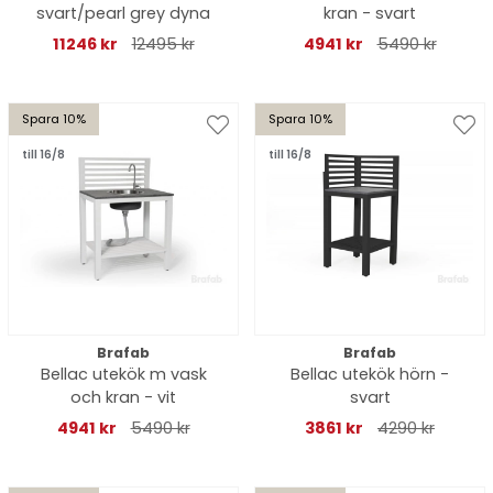
svart/pearl grey dyna
kran - svart
11246 kr
12495 kr
4941 kr
5490 kr
Spara 10%
Spara 10%
till 16/8
till 16/8
Brafab
Brafab
Bellac utekök m vask
Bellac utekök hörn -
och kran - vit
svart
4941 kr
5490 kr
3861 kr
4290 kr