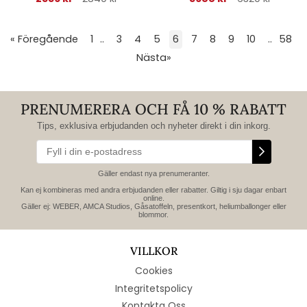
« Föregående
1
..
3
4
5
6
7
8
9
10
..
58
Nästa
»
PRENUMERERA OCH FÅ 10 % RABATT
Tips, exklusiva erbjudanden och nyheter direkt i din inkorg.
Gäller endast nya prenumeranter.
Kan ej kombineras med andra erbjudanden eller rabatter. Giltig i sju dagar enbart
online.
Gäller ej: WEBER, AMCA Studios, Gåsatoffeln, presentkort, heliumballonger eller
blommor.
VILLKOR
Cookies
Integritetspolicy
Kontakta Oss