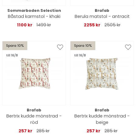
Sommarboden Selection
Brafab
Båstad karmstol - khaki
Berula matstol - antracit
1100 kr
1499 kr
2255 kr
2505 kr
Spara 10%
Spara 10%
till 16/8
till 16/8
Brafab
Brafab
Bertrix kudde mönstrad -
Bertrix kudde mönstrad -
röd
beige
257 kr
285 kr
257 kr
285 kr