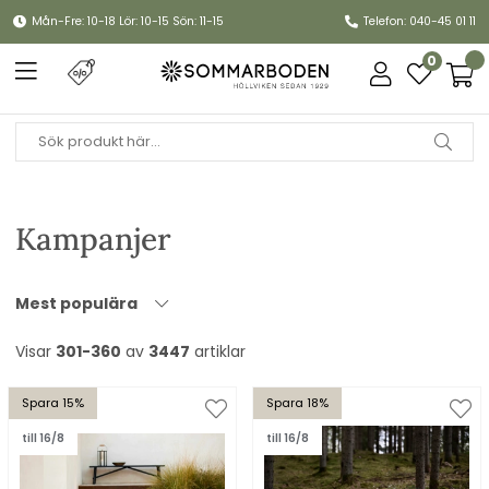
Mån-Fre: 10-18 Lör: 10-15 Sön: 11-15
Telefon: 040-45 01 11
0
Kampanjer
Mest populära
Visar
301-360
av
3447
artiklar
Spara 15%
Spara 18%
till 16/8
till 16/8