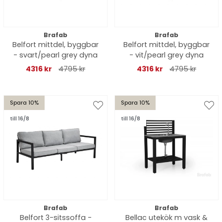
Brafab
Brafab
Belfort mittdel, byggbar
Belfort mittdel, byggbar
- svart/pearl grey dyna
- vit/pearl grey dyna
4316 kr
4795 kr
4316 kr
4795 kr
Spara 10%
Spara 10%
till 16/8
till 16/8
Brafab
Brafab
Belfort 3-sitssoffa -
Bellac utekök m vask &