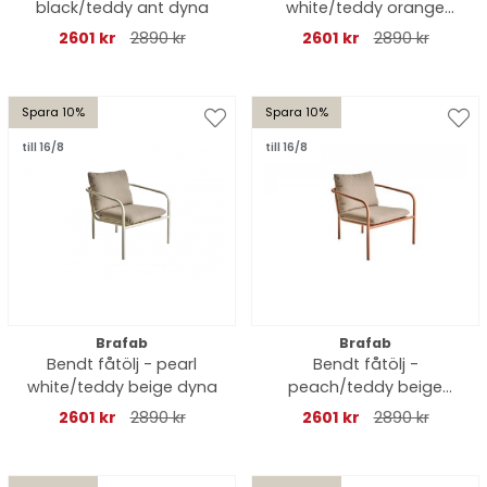
black/teddy ant dyna
white/teddy orange
dyna
2601 kr
2890 kr
2601 kr
2890 kr
Spara 10%
Spara 10%
till 16/8
till 16/8
Brafab
Brafab
Bendt fåtölj - pearl
Bendt fåtölj -
white/teddy beige dyna
peach/teddy beige
dyna
2601 kr
2890 kr
2601 kr
2890 kr