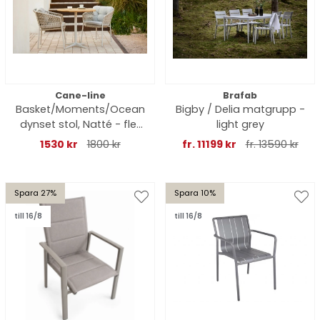
Cane-line
Brafab
Basket/Moments/Ocean
Bigby / Delia matgrupp -
dynset stol, Natté - fler
light grey
färger
1530 kr
1800 kr
fr. 11199 kr
fr. 13590 kr
Spara 27%
Spara 10%
till 16/8
till 16/8