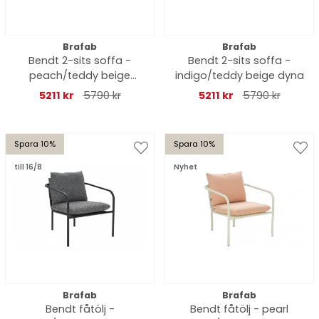
Brafab
Brafab
Bendt 2-sits soffa -
Bendt 2-sits soffa -
peach/teddy beige
indigo/teddy beige dyna
dyna
5211 kr
5790 kr
5211 kr
5790 kr
Spara 10%
Spara 10%
till 16/8
Nyhet
Brafab
Brafab
Bendt fåtölj -
Bendt fåtölj - pearl