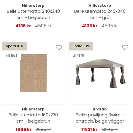
Hillerstorp
Hillerstorp
Belle uttematta 240x340
Belle utematta 240x340
cm - beigebrun
cm - grå
4136 kr
4595 kr
4136 kr
4595 kr
Spara 10%
Spara 10%
till 16/8
till 16/8
Hillerstorp
Brafab
Belle utematta 160x230
Biella paviljong 3x4m -
cm - beigebrun
antracit/beige väggar
1886 kr
2095 kr
11921 kr
13245 kr