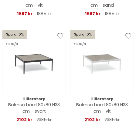
cm - vit
cm - sand
1697 kr
1885 kr
1697 kr
1885 kr
Spara 10%
Spara 10%
till 16/8
till 16/8
Hillerstorp
Hillerstorp
Bolmsö bord 80x80 H33
Bolmsö bord 80x80 H33
cm - svart
cm - vit
2102 kr
2335 kr
2102 kr
2335 kr