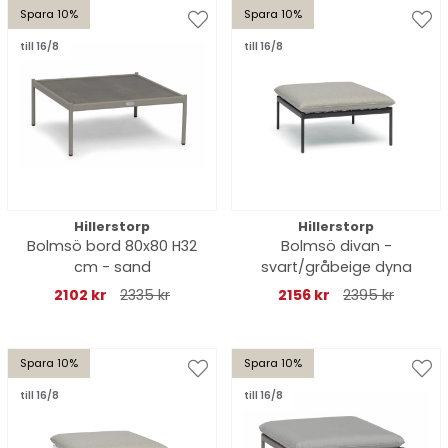
Spara 10%
Spara 10%
till 16/8
till 16/8
Hillerstorp
Hillerstorp
Bolmsö bord 80x80 H32
Bolmsö divan -
cm - sand
svart/gråbeige dyna
2102 kr
2335 kr
2156 kr
2395 kr
Spara 10%
Spara 10%
till 16/8
till 16/8