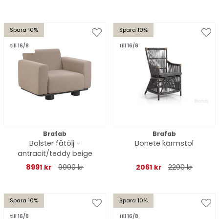
Spara 10%
Spara 10%
till 16/8
till 16/8
Brafab
Brafab
Bolster fåtölj -
Bonete karmstol
antracit/teddy beige
8991 kr
9990 kr
2061 kr
2290 kr
Spara 10%
Spara 10%
till 16/8
till 16/8