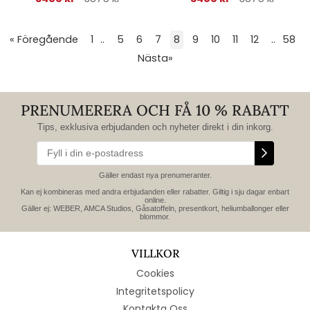
« Föregående
1
..
5
6
7
8
9
10
11
12
..
58
Nästa
»
PRENUMERERA OCH FÅ 10 % RABATT
Tips, exklusiva erbjudanden och nyheter direkt i din inkorg.
Gäller endast nya prenumeranter.
Kan ej kombineras med andra erbjudanden eller rabatter. Giltig i sju dagar enbart
online.
Gäller ej: WEBER, AMCA Studios, Gåsatoffeln, presentkort, heliumballonger eller
blommor.
VILLKOR
Cookies
Integritetspolicy
Kontakta Oss