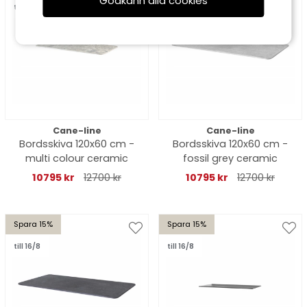
Godkänn alla cookies
till 16/8
till 16/8
Cane-line
Cane-line
Bordsskiva 120x60 cm -
Bordsskiva 120x60 cm -
multi colour ceramic
fossil grey ceramic
10795 kr
12700 kr
10795 kr
12700 kr
Spara 15%
Spara 15%
till 16/8
till 16/8