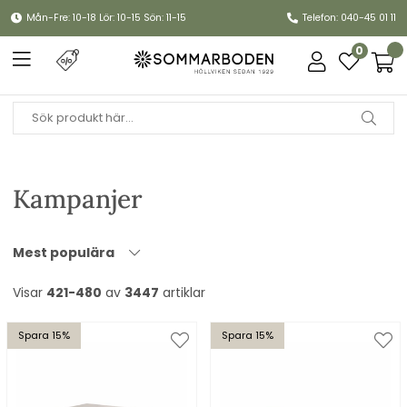
Mån-Fre: 10-18 Lör: 10-15 Sön: 11-15
Telefon: 040-45 01 11
0
Kampanjer
Mest populära
Visar
421-480
av
3447
artiklar
Spara 15%
Spara 15%