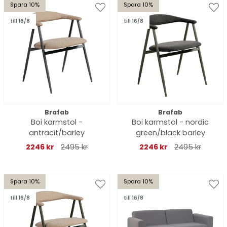
Spara 10%
Spara 10%
till 16/8
till 16/8
Brafab
Brafab
Boi karmstol -
Boi karmstol - nordic
antracit/barley
green/black barley
2246 kr
2495 kr
2246 kr
2495 kr
Spara 10%
Spara 10%
till 16/8
till 16/8