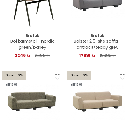
Brafab
Brafab
Boi karmstol - nordic
Bolster 2,5-sits soffa -
green/barley
antracit/teddy grey
2246 kr
2495 kr
17991 kr
19990 kr
Spara 10%
Spara 10%
till 16/8
till 16/8