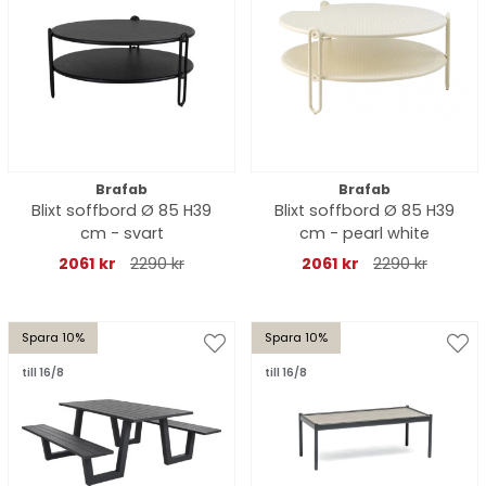
Brafab
Brafab
Blixt soffbord Ø 85 H39
Blixt soffbord Ø 85 H39
cm - svart
cm - pearl white
2061 kr
2290 kr
2061 kr
2290 kr
Spara 10%
Spara 10%
till 16/8
till 16/8