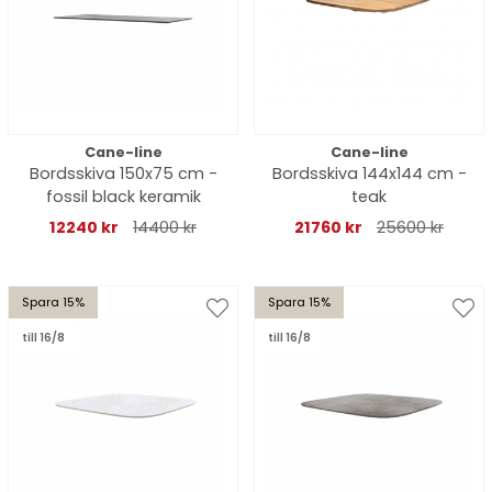
Cane-line
Cane-line
Bordsskiva 150x75 cm -
Bordsskiva 144x144 cm -
fossil black keramik
teak
12240 kr
14400 kr
21760 kr
25600 kr
Spara 15%
Spara 15%
till 16/8
till 16/8