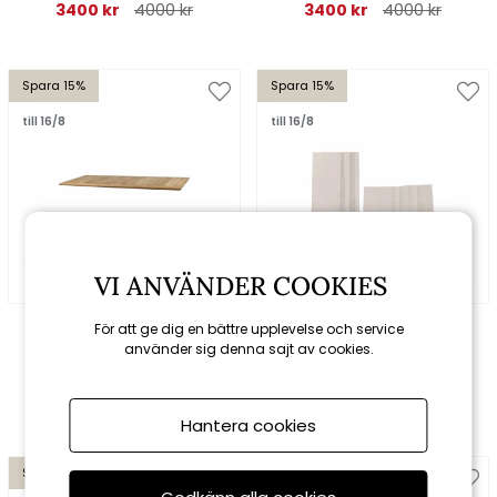
3400 kr
4000 kr
3400 kr
4000 kr
Spara 15%
Spara 15%
till 16/8
till 16/8
VI ANVÄNDER COOKIES
Cane-line
Cane-line
För att ge dig en bättre upplevelse och service
Bordsskiva 130x72 cm -
Bordsskiva 120x70 cm -
använder sig denna sajt av cookies.
teak
sand lavasten glaserad
5865 kr
6900 kr
13090 kr
15400 kr
Hantera cookies
Spara 15%
Spara 15%