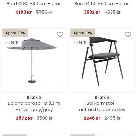
Bord Ø 80 H40 cm - brun
Bord Ø 50 H50 cm - brun
5183 kr
5759 kr
3632 kr
4035 kr
Spara 20%
Spara 10%
till 16/8
till 16/8
Brafab
Brafab
Bolano parasoll Ø 3,3 m
Boi karmstol -
- silver grey/grey
antracit/black barley
2872 kr
3590 kr
2246 kr
2495 kr