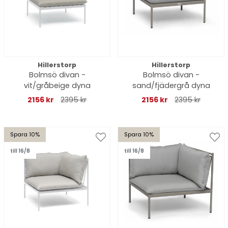
Hillerstorp
Hillerstorp
Bolmsö divan -
Bolmsö divan -
vit/gråbeige dyna
sand/fjädergrå dyna
2156 kr
2395 kr
2156 kr
2395 kr
Spara 10%
Spara 10%
till 16/8
till 16/8