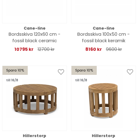
Cane-line
Cane-line
Bordsskiva 120x60 cm -
Bordsskiva 100x50 cm -
fossil black ceramic
fossil black keramik
10795 kr
12700 kr
8160 kr
9600 kr
Spara 10%
Spara 10%
till 16/8
till 16/8
Hillerstorp
Hillerstorp