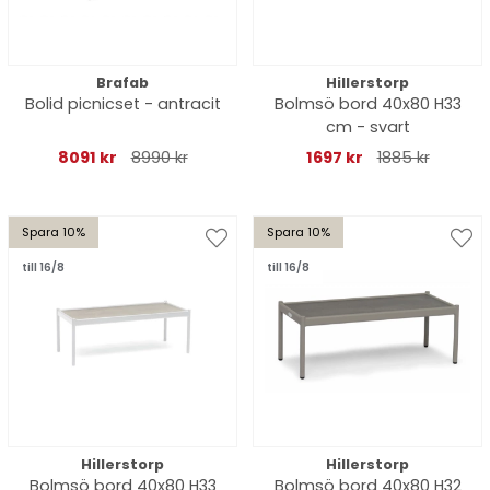
Brafab
Hillerstorp
Bolid picnicset - antracit
Bolmsö bord 40x80 H33
cm - svart
8091 kr
8990 kr
1697 kr
1885 kr
Spara 10%
Spara 10%
till 16/8
till 16/8
Hillerstorp
Hillerstorp
Bolmsö bord 40x80 H33
Bolmsö bord 40x80 H32