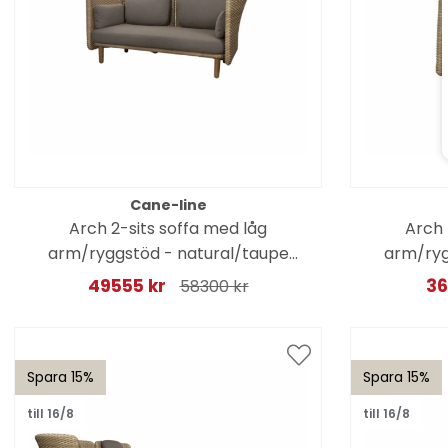
Cane-line
Arch 2-sits soffa med låg
Arch 
arm/ryggstöd - natural/taupe
arm/ryg
dynor
49555 kr
36
58300 kr
Spara 15%
Spara 15%
till 16/8
till 16/8