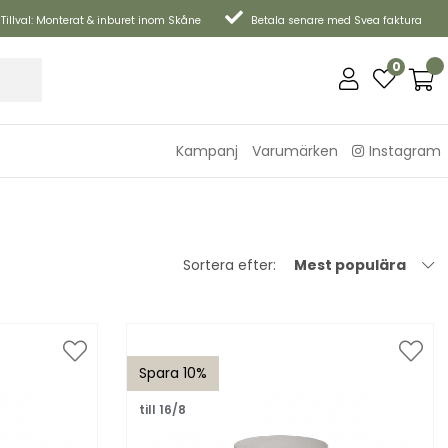
Tillval: Monterat & inburet inom Skåne
Betala senare med Svea faktura
0
Kampanj
Varumärken
Instagram
Sortera efter:
Mest populära
Spara 10%
till 16/8