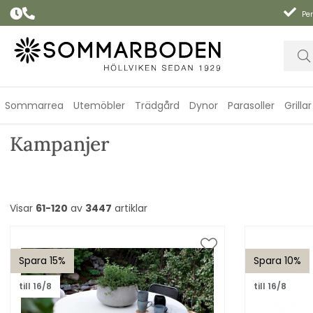
Per
Sommarrea
Utemöbler
Trädgård
Dynor
Parasoller
Grillar
Kampanjer
Visar
61-120
av
3447
artiklar
Spara 15%
Spara 10%
till 16/8
till 16/8