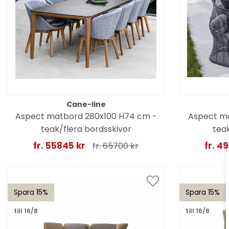
Cane-line
Aspect matbord 280x100 H74 cm -
Aspect ma
teak/flera bordsskivor
teak
fr. 55845 kr
fr. 4
fr. 65700 kr
Spara 15%
Spara 15%
till 16/8
till 16/8