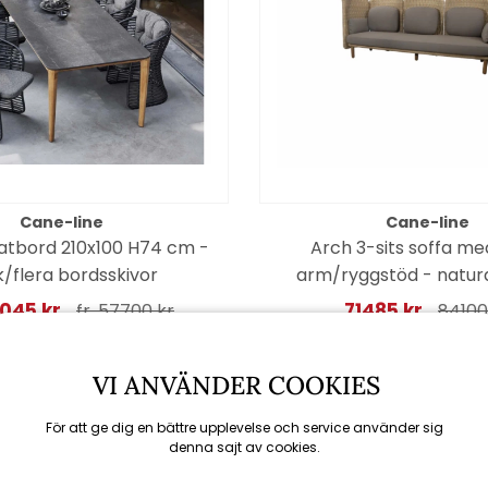
Cane-line
Cane-line
tbord 210x100 H74 cm -
Arch 3-sits soffa m
/flera bordsskivor
arm/ryggstöd - natur
dynor
9045 kr
71485 kr
fr. 57700 kr
84100
VI ANVÄNDER COOKIES
Spara 15%
För att ge dig en bättre upplevelse och service använder sig
denna sajt av cookies.
till 16/8