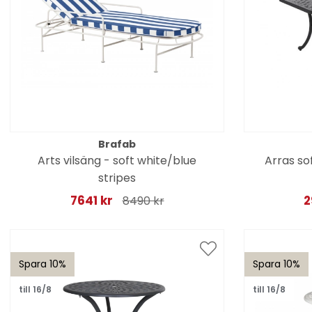
Brafab
Arts vilsäng - soft white/blue
Arras so
stripes
7641 kr
2
8490 kr
Spara 10%
Spara 10%
till 16/8
till 16/8