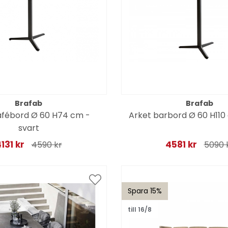
Brafab
Brafab
afébord Ø 60 H74 cm -
Arket barbord Ø 60 H110
svart
131 kr
4581 kr
4590 kr
5090 
Spara 15%
till 16/8