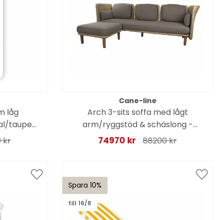
Cane-line
m låg
Arch 3-sits soffa med lågt
al/taupe
arm/ryggstöd & schäslong -
natur/taupe dynor
74970 kr
 kr
88200 kr
Spara 10%
till 16/8