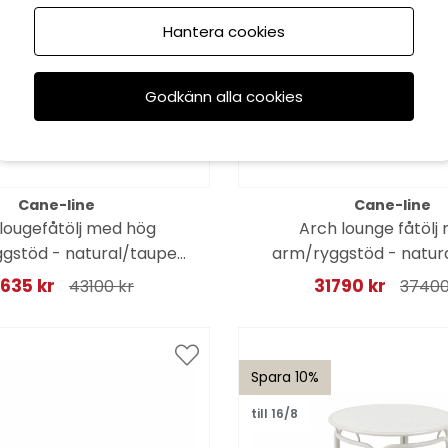
Hantera cookies
Godkänn alla cookies
Cane-line
Cane-line
lougefåtölj med hög
Arch lounge fåtölj 
gstöd - natural/taupe
arm/ryggstöd - natur
dynor
dynor
635 kr
31790 kr
43100 kr
37400
Spara 10%
till 16/8