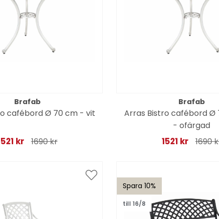
Brafab
Brafab
ro cafébord Ø 70 cm - vit
Arras Bistro cafébord Ø
- ofärgad
1521 kr
1521 kr
1690 kr
1690 k
Spara 10%
till 16/8