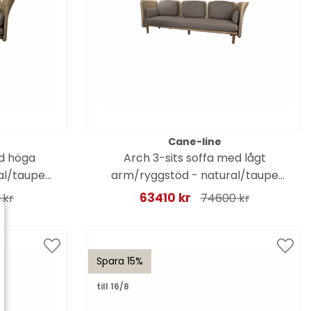
Cane-line
ed höga
Arch 3-sits soffa med lågt
al/taupe
arm/ryggstöd - natural/taupe
dynor
63410 kr
 kr
74600 kr
Spara 15%
till 16/8