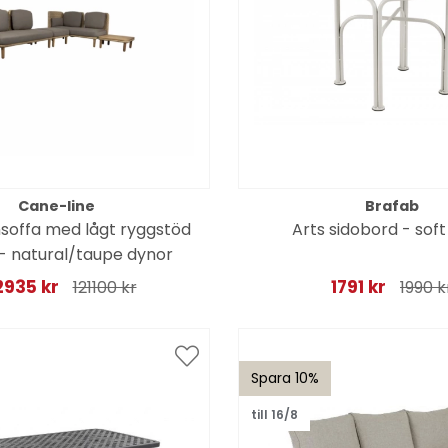
Cane-line
Brafab
soffa med lågt ryggstöd
Arts sidobord - soft
- natural/taupe dynor
2935 kr
1791 kr
121100 kr
1990 k
Spara 10%
till 16/8