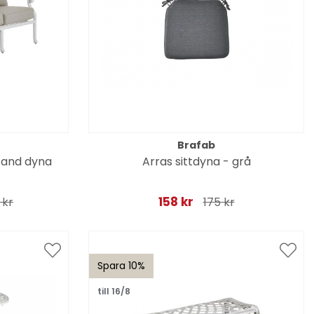
Brafab
/sand dyna
Arras sittdyna - grå
158 kr
 kr
175 kr
Spara 10%
till 16/8