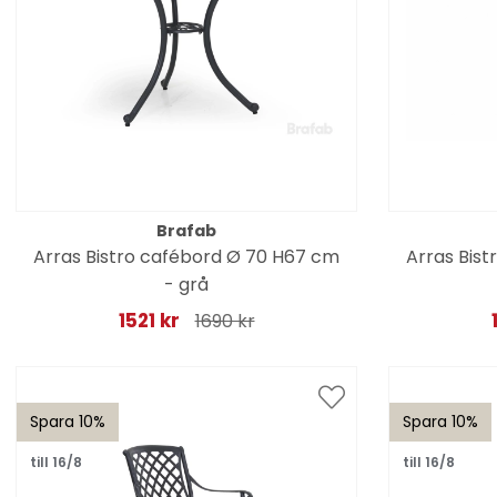
Brafab
Arras Bistro cafébord Ø 70 H67 cm
Arras Bist
- grå
1521 kr
1690 kr
Spara 10%
Spara 10%
till 16/8
till 16/8