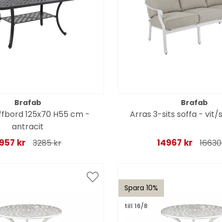
Brafab
Brafab
ffbord 125x70 H55 cm -
Arras 3-sits soffa - vit
antracit
957 kr
14967 kr
3285 kr
16630
Spara 10%
till 16/8