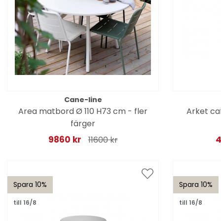
Cane-line
Area matbord Ø 110 H73 cm - fler
Arket ca
färger
9860 kr
4
11600 kr
Spara 10%
Spara 10%
till 16/8
till 16/8