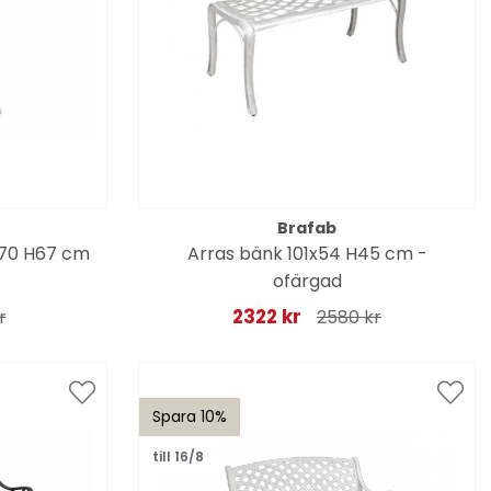
Brafab
 70 H67 cm
Arras bänk 101x54 H45 cm -
ofärgad
2322 kr
r
2580 kr
Spara 10%
till 16/8