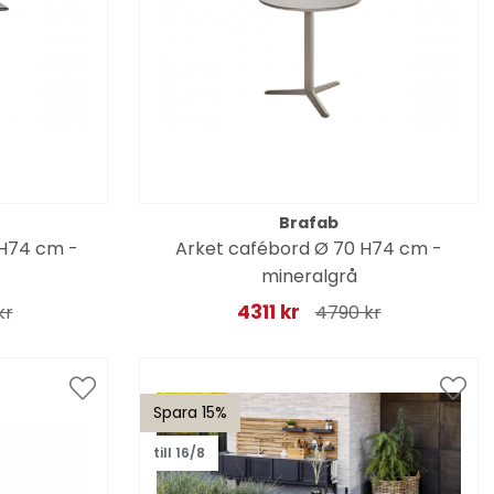
Brafab
 H74 cm -
Arket cafébord Ø 70 H74 cm -
mineralgrå
4311 kr
kr
4790 kr
Spara 15%
till 16/8