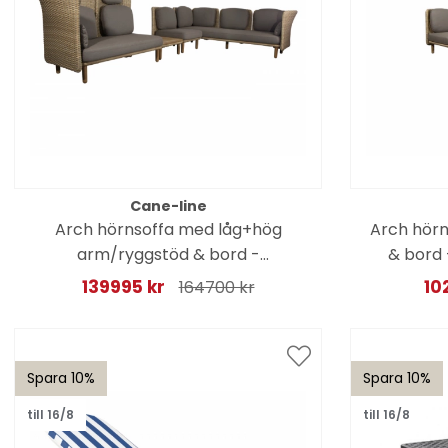
Cane-line
Arch hörnsoffa med låg+hög
Arch hörn
arm/ryggstöd & bord -
& bord 
natural/taupe dynor
139995 kr
10
164700 kr
Spara 10%
Spara 10%
till 16/8
till 16/8