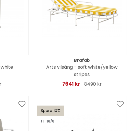
Brafab
 white
Arts vilsäng - soft white/yellow
stripes
7641 kr
r
8490 kr
Spara 10%
till 16/8