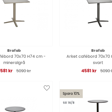
Brafab
Brafab
fébord 70x70 H74 cm -
Arket cafébord 70x70
mineralgrå
svart
581 kr
4581 kr
5090 kr
5090 
Spara 10%
till 16/8