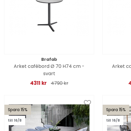
Brafab
Arket cafébord Ø 70 H74 cm -
Arket c
svart
4311 kr
4
4790 kr
Spara 15%
Spara 15%
till 16/8
till 16/8