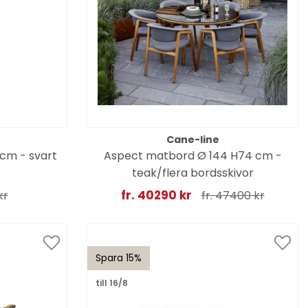
Cane-line
 cm - svart
Aspect matbord Ø 144 H74 cm -
teak/flera bordsskivor
fr. 40290 kr
kr
fr. 47400 kr
Spara 15%
till 16/8