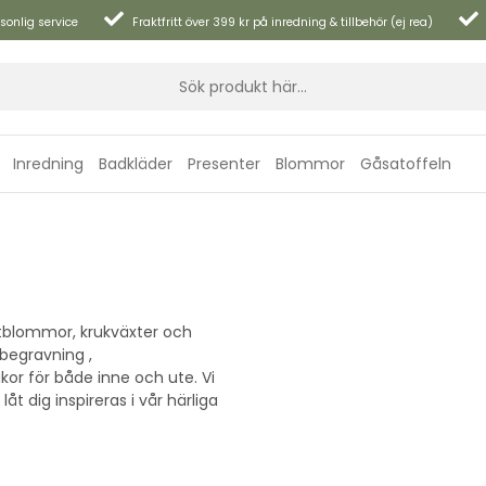
sonlig service
Fraktfritt över 399 kr på inredning & tillbehör (ej rea)
Inredning
Badkläder
Presenter
Blommor
Gåsatoffeln
tblommor, krukväxter och
 begravning ,
kor för både inne och ute. Vi
 dig inspireras i vår härliga