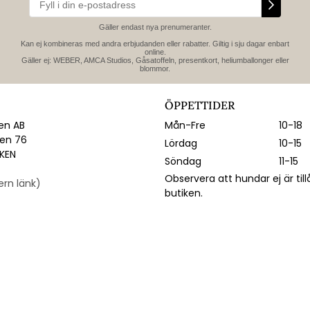
Gäller endast nya prenumeranter.
Kan ej kombineras med andra erbjudanden eller rabatter. Giltig i sju dagar enbart
online.
Gäller ej: WEBER, AMCA Studios, Gåsatoffeln, presentkort, heliumballonger eller
blommor.
ÖPPETTIDER
n AB
Mån-Fre
10-18
gen 76
Lördag
10-15
IKEN
Söndag
11-15
Observera att hundar ej är till
tern länk)
butiken.