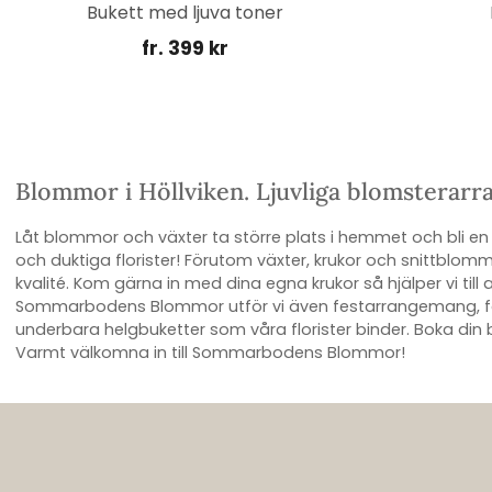
Bukett med ljuva toner
fr. 399 kr
Blommor i Höllviken. Ljuvliga blomsterar
Låt blommor och växter ta större plats i hemmet och bli en 
och duktiga florister! Förutom växter, krukor och snitt
kvalité. Kom gärna in med dina egna krukor så hjälper vi til
Sommarbodens Blommor utför vi även festarrangemang, för
underbara helgbuketter som våra florister binder. Boka din 
Varmt välkomna in till Sommarbodens Blommor!