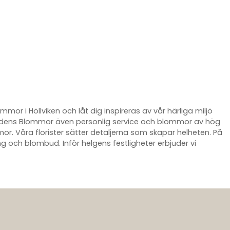
r i Höllviken och låt dig inspireras av vår härliga miljö
bodens Blommor även personlig service och blommor av hög
mor. Våra florister sätter detaljerna som skapar helheten. På
ch blombud. Inför helgens festligheter erbjuder vi