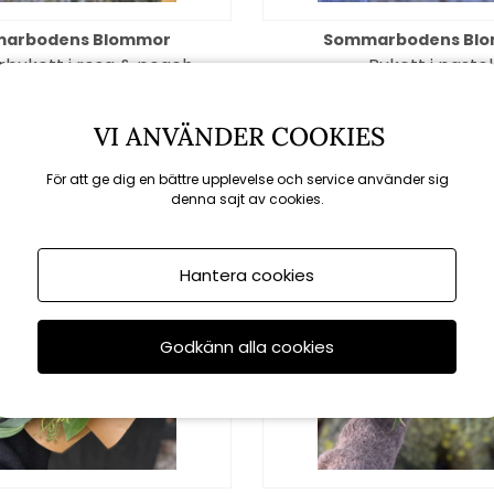
arbodens Blommor
Sommarbodens Bl
ukett i rosa & peach
Bukett i pastel
fr. 399 kr
fr. 399 kr
VI ANVÄNDER COOKIES
För att ge dig en bättre upplevelse och service använder sig
denna sajt av cookies.
Hantera cookies
Godkänn alla cookies