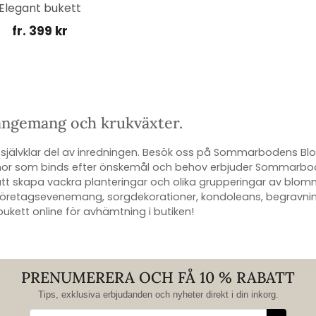
Elegant bukett
fr. 399 kr
rangemang och krukväxter.
självklar del av inredningen. Besök oss på Sommarbodens Blommo
blommor som binds efter önskemål och behov erbjuder Sommar
l att skapa vackra planteringar och olika grupperingar av blom
etagsevenemang, sorgdekorationer, kondoleans, begravning o
bukett online för avhämtning i butiken!
PRENUMERERA OCH FÅ 10 % RABATT
Tips, exklusiva erbjudanden och nyheter direkt i din inkorg.