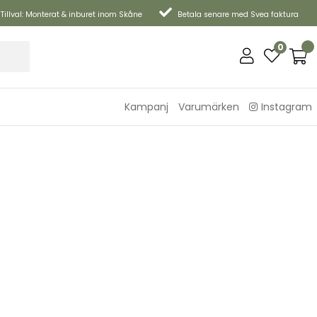
Tillval: Monterat & inburet inom Skåne
Betala senare med Svea faktura
0
Kampanj
Varumärken
Instagram