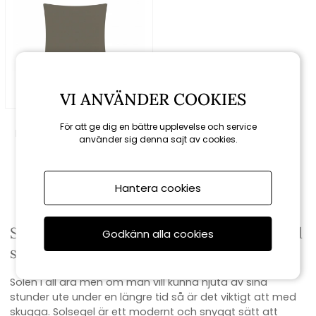
VI ANVÄNDER COOKIES
Umbrosa
För att ge dig en bättre upplevelse och service
Ingenua solsegel, square
använder sig denna sajt av cookies.
400x400 cm - Taupe
11509 kr
Hantera cookies
Skydda uteplatsen från direkt solljus med
Godkänn alla cookies
snygga solsegel
Solen i all ära men om man vill kunna njuta av sina
stunder ute under en längre tid så är det viktigt att med
skugga. Solsegel är ett modernt och snyggt sätt att