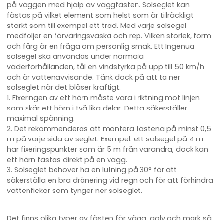
på väggen med hjälp av väggfästen. Solseglet kan
fästas på vilket element som helst som är tillräckligt
starkt som till exempel ett träd. Med varje solsegel
medföljer en förväringsväska och rep. Vilken storlek, form
och färg är en fråga om personlig smak. Ett Ingenua
solsegel ska användas under normala
väderförhållanden, tål en vindstyrka på upp till 50 km/h
och är vattenavvisande. Tänk dock på att ta ner
solseglet när det blåser kraftigt.
1. Fixeringen av ett hörn måste vara i riktning mot linjen
som skär ett hörn i två lika delar. Detta säkerställer
maximal spänning.
2. Det rekommenderas att montera fästena på minst 0,5
m på varje sida av seglet. Exempel: ett solsegel på 4 m
har fixeringspunkter som är 5 m från varandra, dock kan
ett hörn fästas direkt på en vägg.
3. Solseglet behöver ha en lutning på 30° för att
säkerställa en bra dränering vid regn och för att förhindra
vattenfickor som tynger ner solseglet.
Det finns olika typer av fästen för vägg, golv och mark så