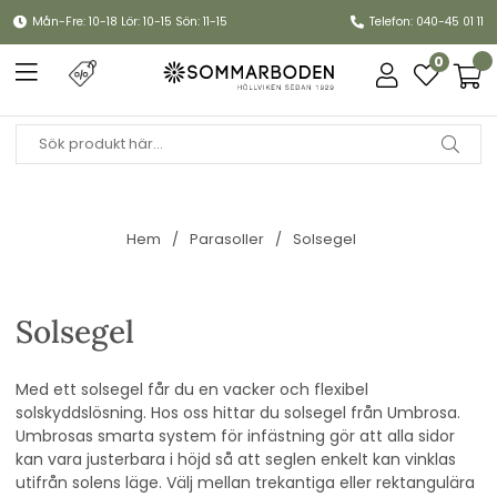
Mån-Fre: 10-18 Lör: 10-15 Sön: 11-15
Telefon: 040-45 01 11
0
Hem
Parasoller
Solsegel
Solsegel
Med ett solsegel
får du en vacker och flexibel
solskyddslösning. Hos oss hittar du solsegel från Umbrosa.
Umbrosas smarta system för infästning gör att alla sidor
kan vara justerbara i höjd så att seglen enkelt kan vinklas
utifrån solens läge. Välj mellan trekantiga eller rektangulära