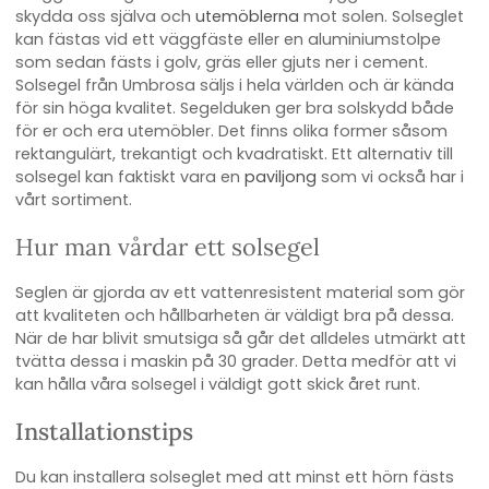
skydda oss själva och
utemöblerna
mot solen. Solseglet
kan fästas vid ett väggfäste eller en aluminiumstolpe
som sedan fästs i golv, gräs eller gjuts ner i cement.
Solsegel från Umbrosa säljs i hela världen och är kända
för sin höga kvalitet. Segelduken ger bra solskydd både
för er och era utemöbler. Det finns olika former såsom
rektangulärt, trekantigt och kvadratiskt. Ett alternativ till
solsegel kan faktiskt vara en
paviljong
som vi också har i
vårt sortiment.
Hur man vårdar ett solsegel
Seglen är gjorda av ett vattenresistent material som gör
att kvaliteten och hållbarheten är väldigt bra på dessa.
När de har blivit smutsiga så går det alldeles utmärkt att
tvätta dessa i maskin på 30 grader. Detta medför att vi
kan hålla våra solsegel i väldigt gott skick året runt.
Installationstips
Du kan installera solseglet med att minst ett hörn fästs