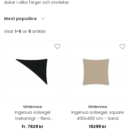
dukar i olika färger och storlekar.
Mest populära
Visar
1-5
av
5
artiklar
Umbrosa
Umbrosa
Ingenua solsegel
Ingenua solsegel, square
trekantigt - flera
400x400 cm - Sand
utföranden
fr. 7629 kr
16299 kr