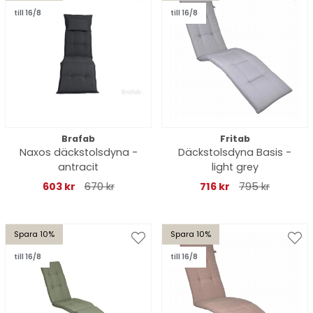
till 16/8
till 16/8
Brafab
Fritab
Naxos däckstolsdyna -
Däckstolsdyna Basis -
antracit
light grey
603 kr
670 kr
716 kr
795 kr
Spara 10%
Spara 10%
till 16/8
till 16/8