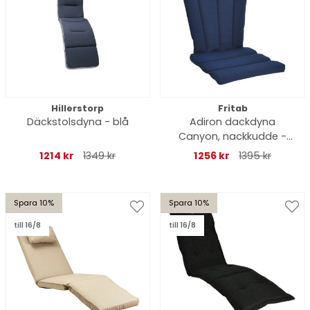
Hillerstorp
Fritab
Däckstolsdyna - blå
Adiron dackdyna
Canyon, nackkudde -
blå struktur
1214 kr
1349 kr
1256 kr
1395 kr
Spara 10%
Spara 10%
till 16/8
till 16/8