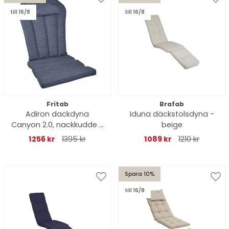
till 16/8
till 16/8
Fritab
Brafab
Adiron dackdyna
Iduna däckstolsdyna -
Canyon 2.0, nackkudde -
beige
indigo
1256 kr
1395 kr
1089 kr
1210 kr
Spara 10%
till 16/8