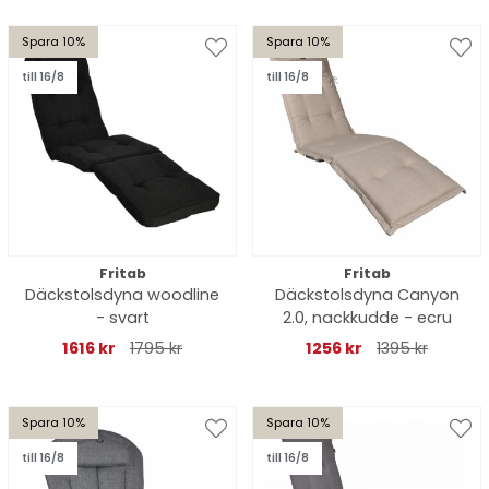
Spara 10%
Spara 10%
till 16/8
till 16/8
Fritab
Fritab
Däckstolsdyna woodline
Däckstolsdyna Canyon
- svart
2.0, nackkudde - ecru
1616 kr
1795 kr
1256 kr
1395 kr
Spara 10%
Spara 10%
till 16/8
till 16/8