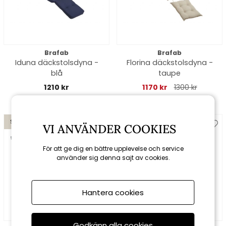
Brafab
Brafab
Iduna däckstolsdyna -
Florina däckstolsdyna -
blå
taupe
1210 kr
1170 kr
1300 kr
Spara 10%
Spara 10%
VI ANVÄNDER COOKIES
till 16/8
till 16/8
För att ge dig en bättre upplevelse och service
använder sig denna sajt av cookies.
Hantera cookies
Godkänn alla cookies