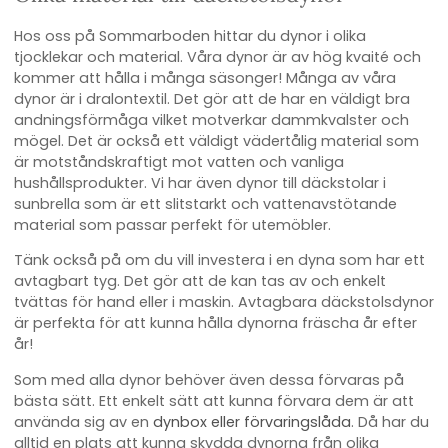
Hos oss på Sommarboden hittar du dynor i olika
tjocklekar och material. Våra dynor är av hög kvaité och
kommer att hålla i många säsonger! Många av våra
dynor är i dralontextil. Det gör att de har en väldigt bra
andningsförmåga vilket motverkar dammkvalster och
mögel. Det är också ett väldigt vädertålig material som
är motståndskraftigt mot vatten och vanliga
hushållsprodukter. Vi har även dynor till däckstolar i
sunbrella som är ett slitstarkt och vattenavstötande
material som passar perfekt för utemöbler.
Tänk också på om du vill investera i en dyna som har ett
avtagbart tyg. Det gör att de kan tas av och enkelt
tvättas för hand eller i maskin. Avtagbara däckstolsdynor
är perfekta för att kunna hålla dynorna fräscha år efter
år!
Som med alla dynor behöver även dessa förvaras på
bästa sätt. Ett enkelt sätt att kunna förvara dem är att
använda sig av en
dynbox eller förvaringslåda
. Då har du
alltid en plats att kunna skydda dynorna från olika