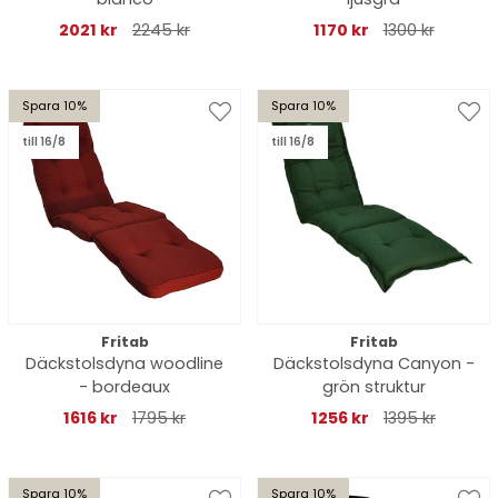
2021 kr
2245 kr
1170 kr
1300 kr
Spara 10%
Spara 10%
till 16/8
till 16/8
Fritab
Fritab
Däckstolsdyna woodline
Däckstolsdyna Canyon -
- bordeaux
grön struktur
1616 kr
1795 kr
1256 kr
1395 kr
Spara 10%
Spara 10%