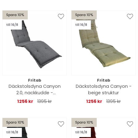
Spara 10%
Spara 10%
till 16/8
till 16/8
Fritab
Fritab
Däckstolsdyna Canyon
Däckstolsdyna Canyon -
2.0, nackkudde -
beige struktur
oxfordgrå
1256 kr
1395 kr
1256 kr
1395 kr
Spara 10%
Spara 10%
till 16/8
till 16/8