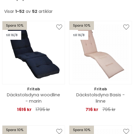
Visar
1-52
av
52
artiklar
Spara 10%
Spara 10%
till 16/8
till 16/8
Fritab
Fritab
Däckstolsdyna woodline
Däckstolsdyna Basis -
- marin
linne
1616 kr
1795 kr
716 kr
795 kr
Spara 10%
Spara 10%