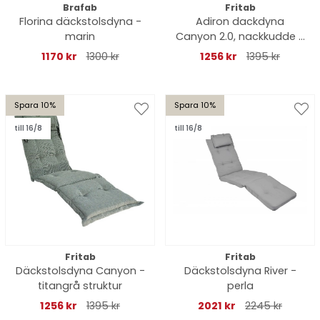
Brafab
Fritab
Florina däckstolsdyna -
Adiron dackdyna
marin
Canyon 2.0, nackkudde -
kastanj
1170 kr
1300 kr
1256 kr
1395 kr
Spara 10%
Spara 10%
till 16/8
till 16/8
Fritab
Fritab
Däckstolsdyna Canyon -
Däckstolsdyna River -
titangrå struktur
perla
1256 kr
1395 kr
2021 kr
2245 kr