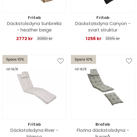
Fritab
Fritab
Däckstolsdyna Sunbrella
Däckstolsdyna Canyon -
- heather beige
svart struktur
2772 kr
3080 kr
1256 kr
1395 kr
Spara 10%
Spara 10%
till 16/8
till 16/8
Fritab
Brafab
Däckstolsdyna River -
Florina däckstolsdyna -
blanco
ljusgrå