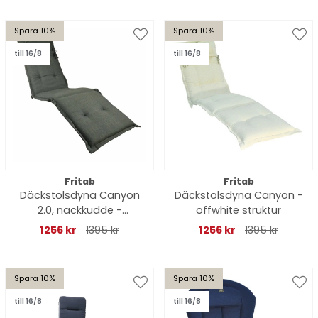
Spara 10%
Spara 10%
till 16/8
till 16/8
Fritab
Fritab
Däckstolsdyna Canyon
Däckstolsdyna Canyon -
2.0, nackkudde -
offwhite struktur
skogsgrön
1256 kr
1395 kr
1256 kr
1395 kr
Spara 10%
Spara 10%
till 16/8
till 16/8