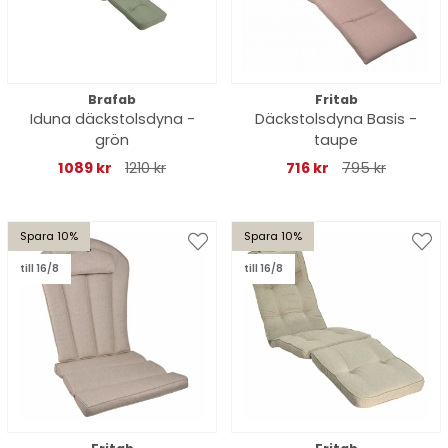
Brafab
Fritab
Iduna däckstolsdyna -
Däckstolsdyna Basis -
grön
taupe
1089 kr
1210 kr
716 kr
795 kr
Spara 10%
Spara 10%
till 16/8
till 16/8