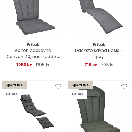
Fritab
Fritab
Adiron dackdyna
Däckstolsdyna Basis -
Canyon 2.0, nackkudde -
grey
oxfordgrå
1256 kr
1395 kr
716 kr
795 kr
Spara 10%
Spara 10%
till 16/8
till 16/8