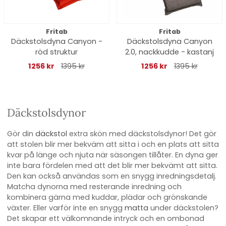
Fritab
Fritab
Däckstolsdyna Canyon -
Däckstolsdyna Canyon
röd struktur
2.0, nackkudde - kastanj
1256 kr
1395 kr
1256 kr
1395 kr
Däckstolsdynor
Gör din
däckstol
extra skön med däckstolsdynor! Det gör
att stolen blir mer bekväm att sitta i och en plats att sitta
kvar på länge och njuta när säsongen tillåter. En dyna ger
inte bara fördelen med att det blir mer bekvämt att sitta.
Den kan också användas som en snygg inredningsdetalj.
Matcha dynorna med resterande inredning och
kombinera gärna med kuddar, plädar och grönskande
växter. Eller varför inte en snygg
matta
under däckstolen?
Det skapar ett välkomnande intryck och en ombonad