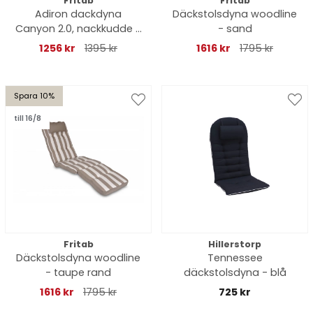
Fritab
Fritab
Adiron dackdyna
Däckstolsdyna woodline
Canyon 2.0, nackkudde -
- sand
ecru
1256 kr
1395 kr
1616 kr
1795 kr
Spara 10%
till 16/8
Fritab
Hillerstorp
Däckstolsdyna woodline
Tennessee
- taupe rand
däckstolsdyna - blå
1616 kr
1795 kr
725 kr