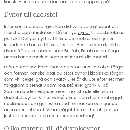
känsla - en atmosfär där man kan vila upp sig på!
Dynor till däckstol
Inför sommarsäsongen kan det vara väldigt skönt att
fräscha upp uteplatsen. Då är nya
dynor
till däckstolarna
perfekt! Det ger nytt liv till dina utemöbler och ger en
inbjudande känsla till din uteplats. Hos oss kan du hitta
dynor från varumärken som Brafab, Fritab och många
andra kända märken som passar just din modell.
I vårt breda sortiment har vi ett stort urval av olika färger
och former. Kanske letar du efter dynor i klassiska färger
som vit, beige, grå och svart? Eller är du ute efter ett mer
färggrant alternativ som röd, blå eller grön? Vi på
Sommarboden erbjuder även mönstrade eller släta
däckstolsdynor. Vi har också dynor som har en inbyggd
nackkudde som ger extra stöd för nacken och gör det
ännu mer bekvämt. Vi har något för alla för att passa
just din däckstol och resterande inredning!
Olika material till däckstolsdynor