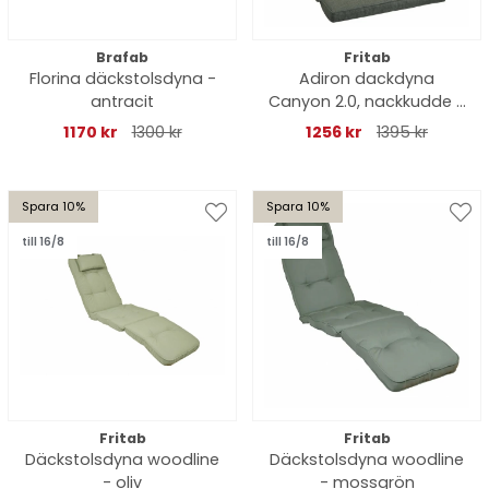
Brafab
Fritab
Florina däckstolsdyna -
Adiron dackdyna
antracit
Canyon 2.0, nackkudde -
skogsgrön
1170 kr
1300 kr
1256 kr
1395 kr
Spara 10%
Spara 10%
till 16/8
till 16/8
Fritab
Fritab
Däckstolsdyna woodline
Däckstolsdyna woodline
- oliv
- mossgrön