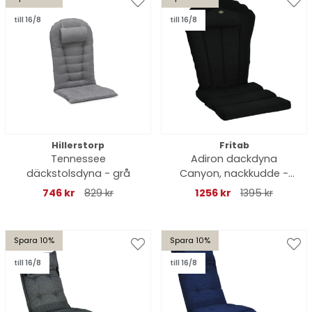
till 16/8
till 16/8
Hillerstorp
Fritab
Tennessee
Adiron dackdyna
däckstolsdyna - grå
Canyon, nackkudde -
svart struktur
746 kr
829 kr
1256 kr
1395 kr
Spara 10%
Spara 10%
till 16/8
till 16/8