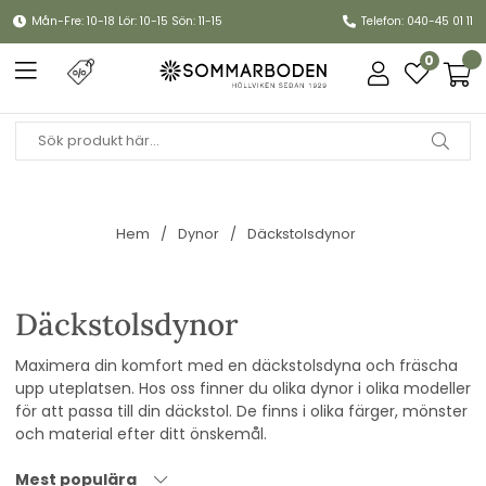
Mån-Fre: 10-18 Lör: 10-15 Sön: 11-15
Telefon: 040-45 01 11
0
Hem
Dynor
Däckstolsdynor
Däckstolsdynor
Maximera din komfort med en däckstolsdyna och
fräscha
upp uteplatsen
. Hos oss finner du olika dynor i olika modeller
för att passa till din däckstol. De finns i olika färger, mönster
och material efter ditt önskemål.
Mest populära