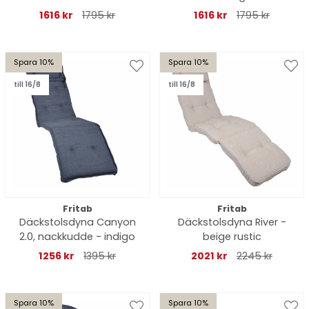
1616 kr
1795 kr
1616 kr
1795 kr
Spara 10%
Spara 10%
till 16/8
till 16/8
Fritab
Fritab
Däckstolsdyna Canyon
Däckstolsdyna River -
2.0, nackkudde - indigo
beige rustic
1256 kr
1395 kr
2021 kr
2245 kr
Spara 10%
Spara 10%