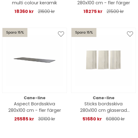
multi colour keramik
280x100 cm - fler färger
18360 kr
21600 kr
18275 kr
21500 kr
Spara 15%
Spara 15%
Cane-line
Cane-line
Aspect Bordsskiva
Sticks bordsskiva
280x100 cm - fler färger
280x100 cm glaserad
lavasten - fler färger
25585 kr
30100 kr
51680 kr
60800 kr