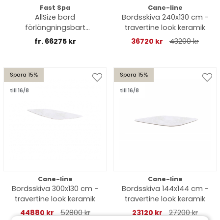
Fast Spa
Cane-line
AllSize bord
Bordsskiva 240x130 cm -
förlängningsbart
travertine look keramik
keramik - fler
fr. 66275 kr
36720 kr
43200 kr
storlekar/färger
Spara 15%
Spara 15%
till 16/8
till 16/8
Cane-line
Cane-line
Bordsskiva 300x130 cm -
Bordsskiva 144x144 cm -
travertine look keramik
travertine look keramik
44880 kr
52800 kr
23120 kr
27200 kr