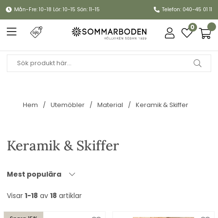
Mån-Fre: 10-18 Lör: 10-15 Sön: 11-15
Telefon: 040-45 01 11
0
Hem
Utemöbler
Material
Keramik & Skiffer
Keramik & Skiffer
Mest populära
Visar
1-18
av
18
artiklar