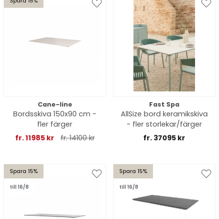
Spara 15%
Cane-line
Fast Spa
Bordsskiva 150x90 cm -
AllSize bord keramikskiva
fler färger
- fler storlekar/färger
fr. 11985 kr
fr. 14100 kr
fr. 37095 kr
Spara 15%
Spara 15%
till 16/8
till 16/8