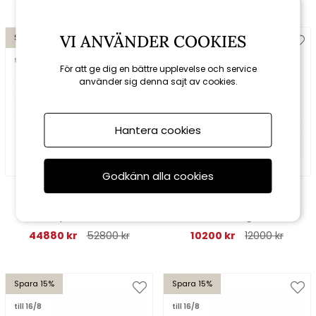
VI ANVÄNDER COOKIES
Spara 15%
Spara 15%
till 16/8
För att ge dig en bättre upplevelse och service
använder sig denna sajt av cookies.
Hantera cookies
Godkänn alla cookies
Cane-line
Cane-line
Bordsskiva 300x130 cm -
Bordsskiva 100x100 cm -
taupe keramik
fler färger
44880 kr
52800 kr
10200 kr
12000 kr
Spara 15%
Spara 15%
till 16/8
till 16/8