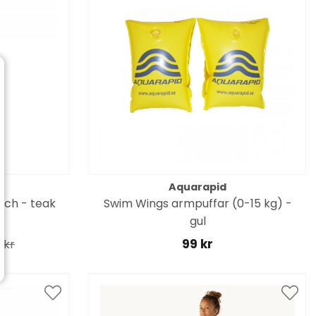
Aquarapid
sch - teak
Swim Wings armpuffar (0-15 kg) -
gul
99 kr
 kr