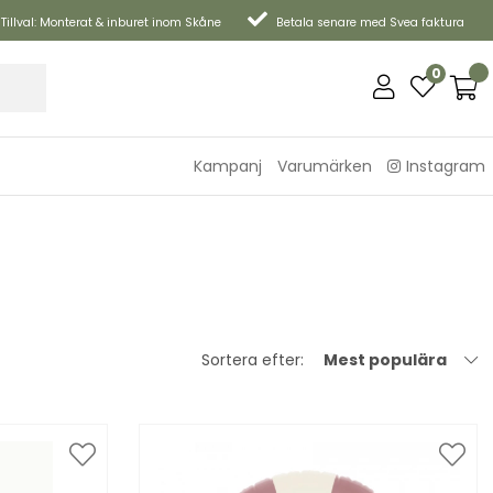
Tillval: Monterat & inburet inom Skåne
Betala senare med Svea faktura
0
Kampanj
Varumärken
Instagram
Sortera efter:
Mest populära