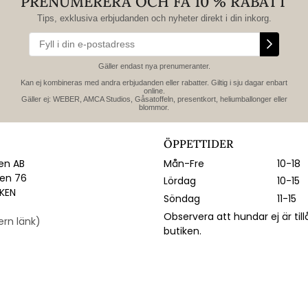
PRENUMERERA OCH FÅ 10 % RABATT
Tips, exklusiva erbjudanden och nyheter direkt i din inkorg.
Gäller endast nya prenumeranter.
Kan ej kombineras med andra erbjudanden eller rabatter. Giltig i sju dagar enbart
online.
Gäller ej: WEBER, AMCA Studios, Gåsatoffeln, presentkort, heliumballonger eller
blommor.
ÖPPETTIDER
n AB
Mån-Fre
10-18
gen 76
Lördag
10-15
IKEN
Söndag
11-15
Observera att hundar ej är till
tern länk)
butiken.