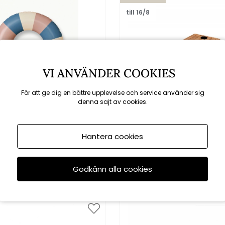
till 16/8
VI ANVÄNDER COOKIES
För att ge dig en bättre upplevelse och service använder sig
denna sajt av cookies.
Petites Pommes
Cane-line
Hantera cookies
ing 90 cm - french denim
Lagoon basplatta utedu
Godkänn alla cookies
449 kr
15640 kr
18400