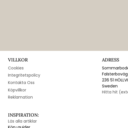
VILLKOR
ADRESS
Cookies
Sommarbode
Falsterbovä
Integritetspolicy
236 51 HÖLLV
Kontakta Oss
Sweden
Köpvillkor
Hitta hit (ex
Reklamation
INSPIRATION:
Läs alla artiklar
Köp-guider