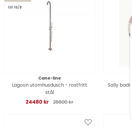
till 16/8
Cane-line
Lagoon utomhusdusch - rostfritt
Sally badr
stål
24480 kr
28800 kr