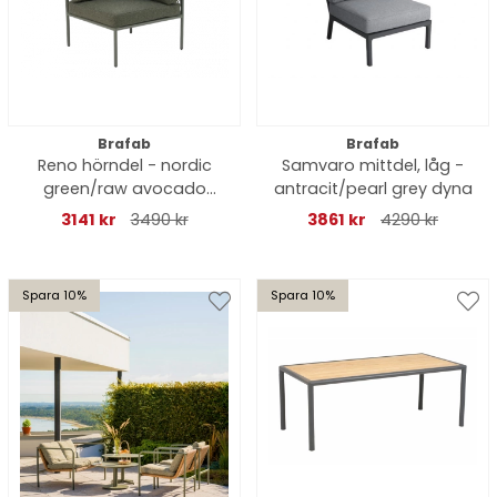
Brafab
Brafab
Reno hörndel - nordic
Samvaro mittdel, låg -
green/raw avocado
antracit/pearl grey dyna
dyna
3141 kr
3490 kr
3861 kr
4290 kr
Spara 10%
Spara 10%