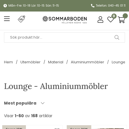
Mån-Fre: 10-18 Lör: 10-15 Sön: 11-15
Telefon: 040-45 01 11
0
Hem
Utemöbler
Material
Aluminiummöbler
Lounge -
Lounge - Aluminiummöbler
Mest populära
Visar
1-60
av
168
artiklar