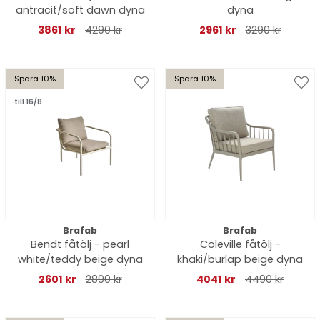
antracit/soft dawn dyna
dyna
3861 kr
4290 kr
2961 kr
3290 kr
Spara 10%
Spara 10%
till 16/8
Brafab
Brafab
Bendt fåtölj - pearl
Coleville fåtölj -
white/teddy beige dyna
khaki/burlap beige dyna
2601 kr
2890 kr
4041 kr
4490 kr