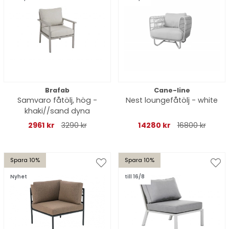
Brafab
Cane-line
Samvaro fåtölj, hög -
Nest loungefåtölj - white
khaki//sand dyna
2961 kr
3290 kr
14280 kr
16800 kr
Spara 10%
Spara 10%
Nyhet
till 16/8