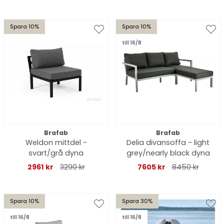
Spara 10%
Spara 10%
till 16/8
Brafab
Brafab
Weldon mittdel -
Delia divansoffa - light
svart/grå dyna
grey/nearly black dyna
2961 kr
3290 kr
7605 kr
8450 kr
Spara 10%
Spara 30%
till 16/8
till 16/8