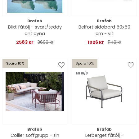
Brafab
Brafab
Blixt fåtölj - svart/teddy
Belfort sidobord 50x50
ant dyna
cm - vit
2583 kr
3690 kr
1026 kr
1140 kr
Spara 10%
Spara 10%
till 16/8
Brafab
Brafab
Collier soffgrupp - zin
Lerberget fåtölj -