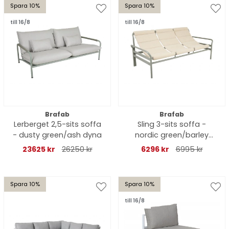
Spara 10%
Spara 10%
till 16/8
till 16/8
Brafab
Brafab
Lerberget 2,5-sits soffa
Sling 3-sits soffa -
- dusty green/ash dyna
nordic green/barley
dyna
23625 kr
26250 kr
6296 kr
6995 kr
Spara 10%
Spara 10%
till 16/8