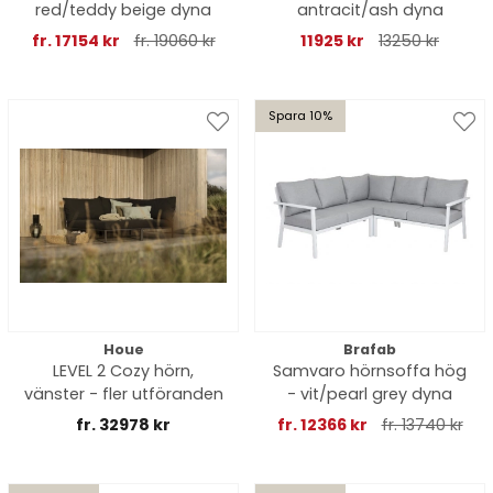
red/teddy beige dyna
antracit/ash dyna
fr. 17154 kr
fr. 19060 kr
11925 kr
13250 kr
Spara 10%
Houe
Brafab
LEVEL 2 Cozy hörn,
Samvaro hörnsoffa hög
vänster - fler utföranden
- vit/pearl grey dyna
fr. 32978 kr
fr. 12366 kr
fr. 13740 kr