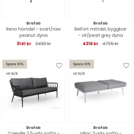
Brafab
Brafab
Reno hörndel - svart/raw
Belfort mittdel, byggbar
peanut dyna
- vit/pearl grey dyna
3141 kr
3490 kr
4316 kr
4795 kr
Spara 10%
Spara 10%
till 16/8
till 16/8
Brafab
Brafab
Coleville 2,5-sits soffa -
Villac 2-sits soffa -