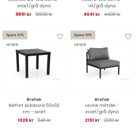
svart/grå dyna
vit/grå dyna
9891 kr
10990 kr
4041 kr
4490 kr
Spara 10%
Spara 10%
till 16/8
till 16/8
Brafab
Brafab
Belfort sidobord 50x50
Leone mittdel -
cm - svart
svart/grå dyna
1026 kr
1140 kr
2151 kr
2390 kr