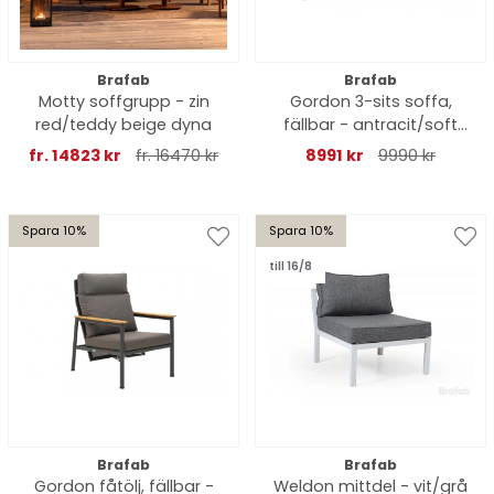
Brafab
Brafab
Motty soffgrupp - zin
Gordon 3-sits soffa,
red/teddy beige dyna
fällbar - antracit/soft
dawn dyna
fr. 14823 kr
fr. 16470 kr
8991 kr
9990 kr
Spara 10%
Spara 10%
till 16/8
Brafab
Brafab
Gordon fåtölj, fällbar -
Weldon mittdel - vit/grå