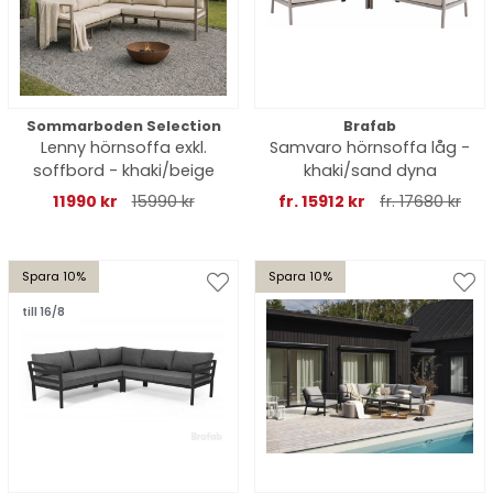
Sommarboden Selection
Brafab
Lenny hörnsoffa exkl.
Samvaro hörnsoffa låg -
soffbord - khaki/beige
khaki/sand dyna
11990 kr
15990 kr
fr. 15912 kr
fr. 17680 kr
Spara 10%
Spara 10%
till 16/8