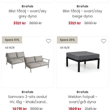
Brafab
Brafab
Blixt fåtölj - svart/sky
Blixt fåtölj - svart/clay
grey dyna
beige dyna
3321 kr
3690 kr
3321 kr
3690 kr
Spara 10%
Spara 25%
till 16/8
till 16/8
Brafab
Brafab
Samvaro 2-sits avslut
Weldon fotpall -
HV, låg - khaki/sand
svart/grå dyna
dyna
10791 kr
11990 kr
1609 kr
2145 kr