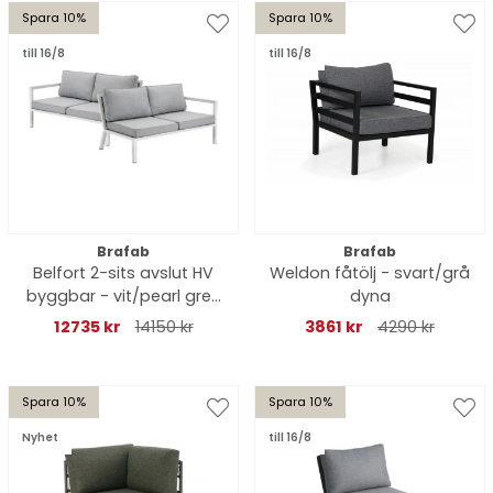
Spara 10%
Spara 10%
till 16/8
till 16/8
Brafab
Brafab
Belfort 2-sits avslut HV
Weldon fåtölj - svart/grå
byggbar - vit/pearl grey
dyna
dyna
12735 kr
14150 kr
3861 kr
4290 kr
Spara 10%
Spara 10%
Nyhet
till 16/8