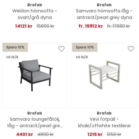
Brafab
Brafab
Weldon hörnsoffa -
Samvaro hörnsoffa låg -
svart/grå dyna
antracit/pearl grey dyna
14121 kr
15690 kr
fr. 15912 kr
fr. 17680 kr
Spara 10%
Spara 10%
till 16/8
till 16/8
Brafab
Brafab
Samvaro loungefåtölj,
Vevi fotpall -
låg - antracit/pearl grey
khaki/offwhite textilene
dyna
4401 kr
4890 kr
1215 kr
1350 kr