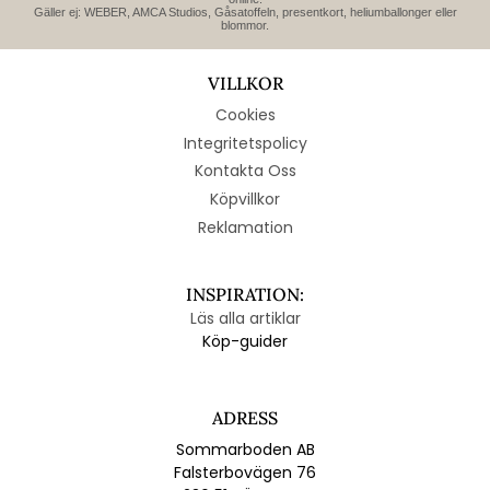
Gäller ej: WEBER, AMCA Studios, Gåsatoffeln, presentkort, heliumballonger eller
blommor.
VILLKOR
Cookies
Integritetspolicy
Kontakta Oss
Köpvillkor
Reklamation
INSPIRATION:
Läs alla artiklar
Köp-guider
ADRESS
Sommarboden AB
Falsterbovägen 76