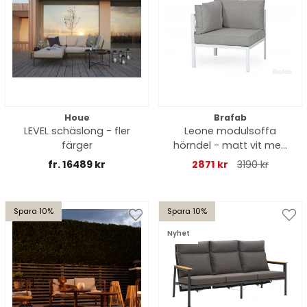
Houe
Brafab
LEVEL schäslong - fler
Leone modulsoffa
färger
hörndel - matt vit med
grå dyna
fr. 16489 kr
2871 kr
3190 kr
Spara 10%
Spara 10%
Nyhet