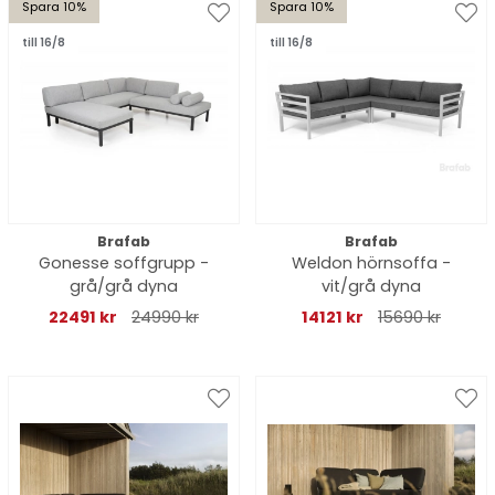
Spara 10%
Spara 10%
till 16/8
till 16/8
Brafab
Brafab
Gonesse soffgrupp -
Weldon hörnsoffa -
grå/grå dyna
vit/grå dyna
22491 kr
24990 kr
14121 kr
15690 kr