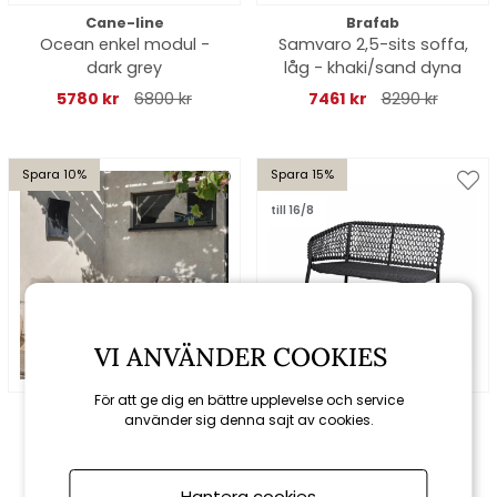
Cane-line
Brafab
Ocean enkel modul -
Samvaro 2,5-sits soffa,
dark grey
låg - khaki/sand dyna
5780 kr
6800 kr
7461 kr
8290 kr
Spara 10%
Spara 15%
till 16/8
VI ANVÄNDER COOKIES
För att ge dig en bättre upplevelse och service
Brafab
Cane-line
använder sig denna sajt av cookies.
Bendt soffgrupp - pearl
Ocean 2-sits
white/teddy beige
modulsoffa höger - dark
grey
fr. 10413 kr
fr. 11570 kr
9520 kr
11200 kr
Hantera cookies