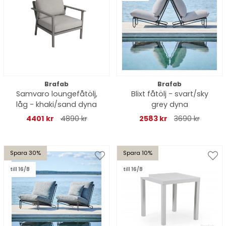
Brafab
Brafab
Samvaro loungefåtölj,
Blixt fåtölj - svart/sky
låg - khaki/sand dyna
grey dyna
4401 kr
4890 kr
2583 kr
3690 kr
Spara 30%
Spara 10%
till 16/8
till 16/8