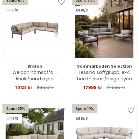
Spara 10%
Spara 36%
till 16/8
till 16/8
Brafab
Sommarboden Selection
Weldon hörnsoffa -
Tessina soffgrupp, exkl.
khaki/sand dyna
bord - svart/beige dyna
14121 kr
15690 kr
17995 kr
27995 kr
Spara 25%
Spara 10%
till 16/8
till 16/8