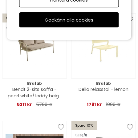
Spara 10%
Spara 10%
Godkänn alla cookies
till 16/8
till 16/8
Brafab
Brafab
Bendt 2-sits soffa -
Delia relaxstol - lemon
pearl white/teddy beige
dyna
5211 kr
5790 kr
1791 kr
1990 kr
Spara 10%
till 16/8