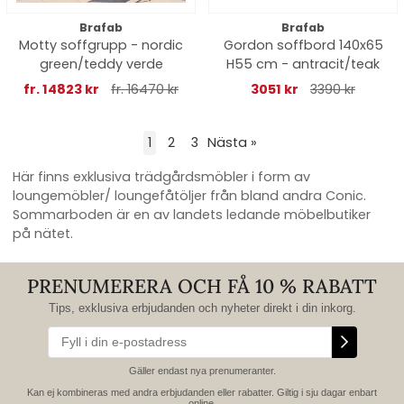
Brafab
Brafab
Motty soffgrupp - nordic
Gordon soffbord 140x65
green/teddy verde
H55 cm - antracit/teak
fr. 14823 kr
fr. 16470 kr
3051 kr
3390 kr
1
2
3
Nästa
»
Här finns exklusiva trädgårdsmöbler i form av
loungemöbler/ loungefåtöljer från bland andra Conic.
Sommarboden är en av landets ledande möbelbutiker
på nätet.
PRENUMERERA OCH FÅ 10 % RABATT
Tips, exklusiva erbjudanden och nyheter direkt i din inkorg.
Gäller endast nya prenumeranter.
Kan ej kombineras med andra erbjudanden eller rabatter. Giltig i sju dagar enbart
online.