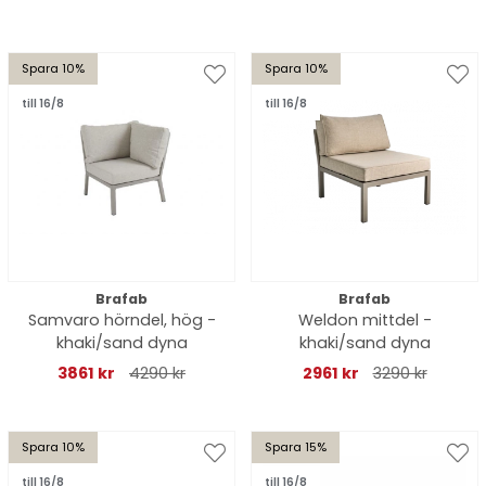
Spara 10%
Spara 10%
till 16/8
till 16/8
Brafab
Brafab
Samvaro hörndel, hög -
Weldon mittdel -
khaki/sand dyna
khaki/sand dyna
3861 kr
4290 kr
2961 kr
3290 kr
Spara 10%
Spara 15%
till 16/8
till 16/8