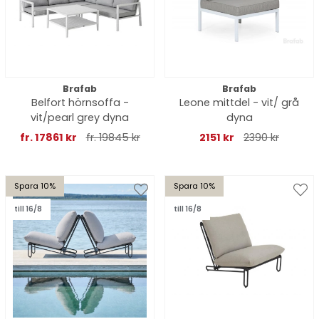
Brafab
Brafab
Belfort hörnsoffa -
Leone mittdel - vit/ grå
vit/pearl grey dyna
dyna
fr. 17861 kr
fr. 19845 kr
2151 kr
2390 kr
Spara 10%
Spara 10%
till 16/8
till 16/8