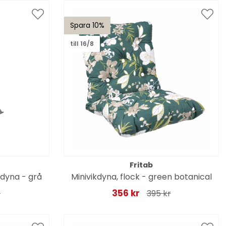
Spara 10%
till 16/8
Fritab
gdyna - grå
Minivikdyna, flock - green botanical
356 kr
r
395 kr