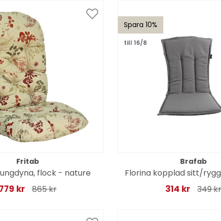
Spara 10%
till 16/8
Fritab
Brafab
ungdyna, flock - nature
Florina kopplad sitt/ryg
779 kr
314 kr
865 kr
349 k