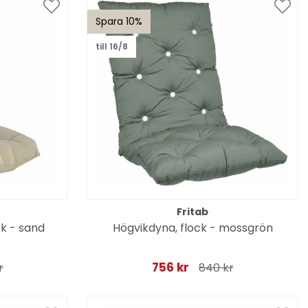
Spara 10%
till 16/8
Fritab
ck - sand
Högvikdyna, flock - mossgrön
756 kr
r
840 kr