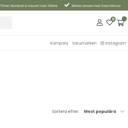
Tillval: Monterat & inburet inom Skåne
Betala senare med Svea faktura
0
Kampanj
Varumärken
Instagram
Sortera efter:
Mest populära