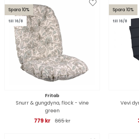
Spara 10%
Spara 10%
till 16/8
till 16/8
Fritab
Snurr & gungdyna, flock - vine
Vevi dy
green
779 kr
865 kr