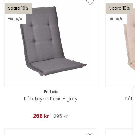
Spara 10%
Spara 10%
till 16/8
till 16/8
Fritab
Fåtöljdyna Basis - grey
Fåtö
266 kr
295 kr