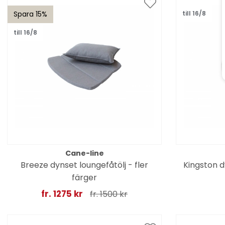
Spara 15%
till 16/8
till 16/8
Cane-line
Breeze dynset loungefåtölj - fler
Kingston dy
färger
fr. 1275 kr
fr. 1500 kr