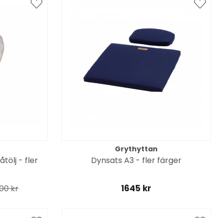
Grythyttan
ölj - fler
Dynsats A3 - fler färger
1645 kr
400 kr