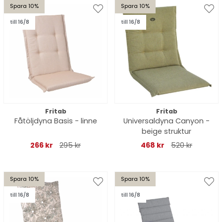
Spara 10%
Spara 10%
till 16/8
till 16/8
Fritab
Fritab
Fåtöljdyna Basis - linne
Universaldyna Canyon -
beige struktur
266 kr
295 kr
468 kr
520 kr
Spara 10%
Spara 10%
till 16/8
till 16/8