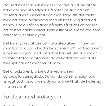
Oavsett material och modell så är det alltid bra att ta
hand om sina stolsdynor. Då håller de sig fina och
fräscha längre. Generellt kan man säga att det räcker
med att torka av dynorna med en lätt fuktig trasa vid
behov. Om du får en fläck på dem så är det en bra idé
att ta bort fläcken direkt. Kolla alltid vilka skötselråd som
gäller för just dina dynor.
Det blir mycket lättare att hålla uteplatsen fin året om
man kan ta av och tvätta tyget, eller hur? I vårt sortiment
erbjuder vi dynor med avtagbar klädsel. Det är smidigt
framförallt för barnfamiljer då det oftast brukar bli lite
mer spill när det kommer till barn.
Det är också en bra idé att investera i en
dynbox/förvaringslåda
. Då kan du på ett smidigt och
snyggt sätt förvara dina dynor och se till att de håller sig
fina året om!
Fördelar med stolsdynor