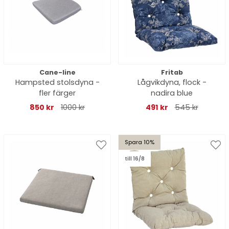
Cane-line
Fritab
Hampsted stolsdyna -
Lågvikdyna, flock -
fler färger
nadira blue
850 kr
1000 kr
491 kr
545 kr
Spara 10%
till 16/8