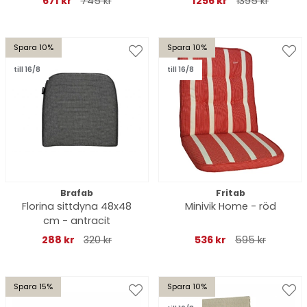
671 kr
745 kr
1256 kr
1395 kr
Spara 10%
Spara 10%
till 16/8
till 16/8
Brafab
Fritab
Florina sittdyna 48x48
Minivik Home - röd
cm - antracit
288 kr
320 kr
536 kr
595 kr
Spara 15%
Spara 10%