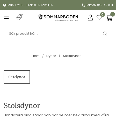
Mån-Fre: 10-18 Lör: 10-15 Sön: 11-15
Telefon: 040-45 01 11
0
Hem
Dynor
Stolsdynor
Sittdynor
Stolsdynor
Uppdatera dina stolar och gör de mer bekväma med våra