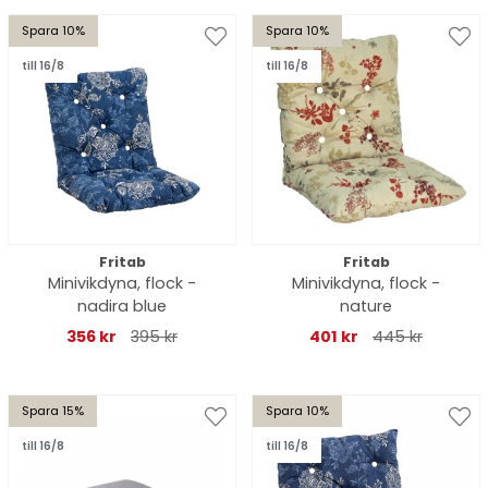
Spara 10%
Spara 10%
till 16/8
till 16/8
Fritab
Fritab
Minivikdyna, flock -
Minivikdyna, flock -
nadira blue
nature
356 kr
395 kr
401 kr
445 kr
Spara 15%
Spara 10%
till 16/8
till 16/8