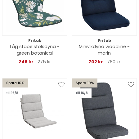
Fritab
Fritab
Låg stapelstolsdyna -
Minivikdyna woodline -
green botanical
marin
248 kr
275 kr
702 kr
780 kr
Spara 10%
Spara 10%
till 16/8
till 16/8