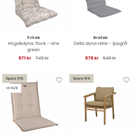
Fritab
Brafab
Högvikdyna, flock - vine
Delia dyna relax - ljusgrå
green
671 kr
745 kr
576 kr
640 kr
Spara 10%
Spara 15%
till 16/8