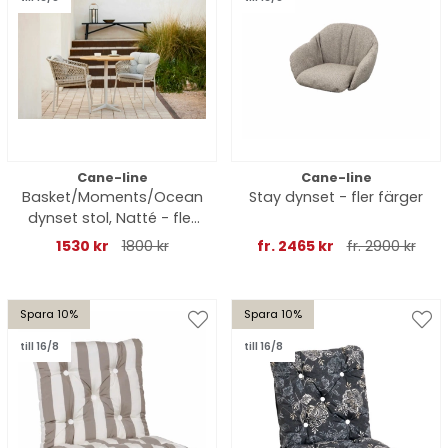
Cane-line
Cane-line
Basket/Moments/Ocean
Stay dynset - fler färger
dynset stol, Natté - fler
färger
1530 kr
1800 kr
fr. 2465 kr
fr. 2900 kr
Spara 10%
Spara 10%
till 16/8
till 16/8