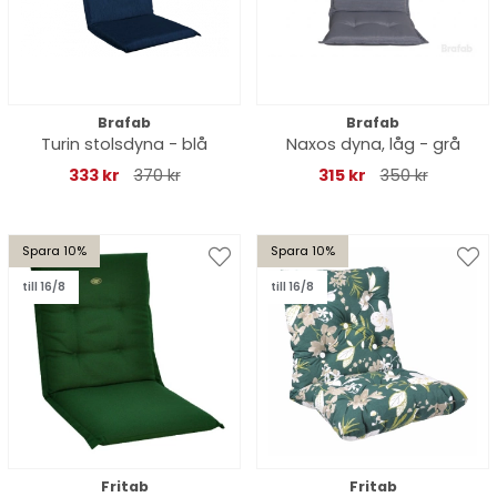
Brafab
Brafab
Turin stolsdyna - blå
Naxos dyna, låg - grå
333 kr
370 kr
315 kr
350 kr
Spara 10%
Spara 10%
till 16/8
till 16/8
Fritab
Fritab