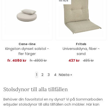
till 16/8
Cane-line
Fritab
Kingston dynset solstol -
Universaldyna, fiber -
fler färger
sand
fr. 4080 kr
fr. 4800 kr
437 kr
485 kr
1
2
3
4
Nästa
»
Stolsdynor till alla tillfällen
Behöver din favoritstol en ny dyna? Vi på Sommarboden
erbjuder stolsdynor till alla tillfällen och möbler. Här kan