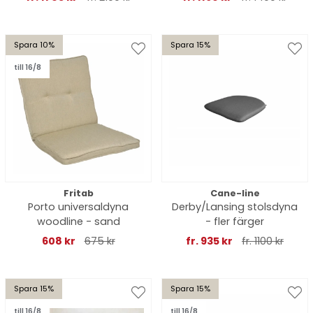
Spara 10%
Spara 15%
till 16/8
Fritab
Cane-line
Porto universaldyna
Derby/Lansing stolsdyna
woodline - sand
- fler färger
608 kr
675 kr
fr. 935 kr
fr. 1100 kr
Spara 15%
Spara 15%
till 16/8
till 16/8