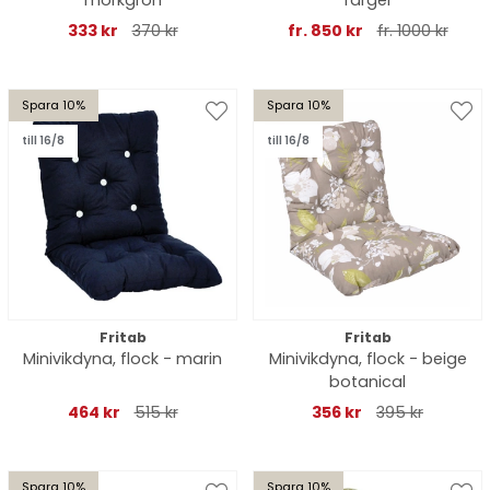
mörkgrön
färger
333 kr
370 kr
fr. 850 kr
fr. 1000 kr
Spara 10%
Spara 10%
till 16/8
till 16/8
Fritab
Fritab
Minivikdyna, flock - marin
Minivikdyna, flock - beige
botanical
464 kr
515 kr
356 kr
395 kr
Spara 10%
Spara 10%