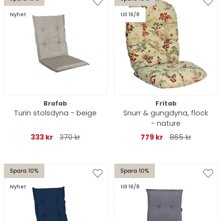
Nyhet
till 16/8
Brafab
Fritab
Turin stolsdyna - beige
Snurr & gungdyna, flock
- nature
333 kr
370 kr
779 kr
865 kr
Spara 10%
Spara 10%
Nyhet
till 16/8