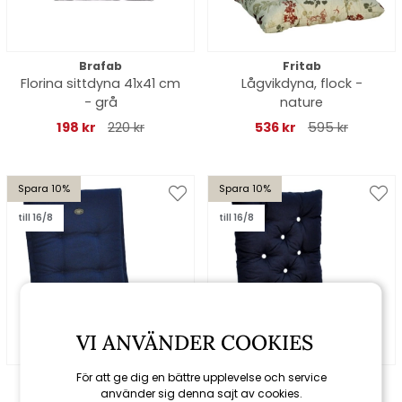
Brafab
Fritab
Florina sittdyna 41x41 cm
Lågvikdyna, flock -
- grå
nature
198 kr
220 kr
536 kr
595 kr
Spara 10%
Spara 10%
till 16/8
till 16/8
VI ANVÄNDER COOKIES
För att ge dig en bättre upplevelse och service
Fritab
Fritab
använder sig denna sajt av cookies.
Universaldyna Canyon -
Högvikdyna, flock -