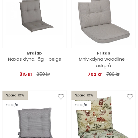
Brafab
Fritab
Naxos dyna, låg - beige
Mnivikdyna woodline -
askgrå
315 kr
350 kr
702 kr
780 kr
Spara 10%
Spara 10%
till 16/8
till 16/8