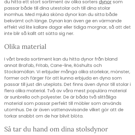
du hitta ett stort sortiment av olika sorters
dynor
som
passar både till dina utestolar och till dina stolar
inomhus. Med mjuka sköna dynor kan du sitta både
bekvämt och länge. Dynan kan även ge en värmande
effekt vid lite kallare dagar eller tidiga morgnar, så att det
inte blir så kallt att sätta sig ner.
Olika material
I vårt breda sortiment kan du hitta dynor från bland
annat Brafab, Fritab, Cane-line, Röshults och
Stockamöllan. Vi erbjuder många olika storlekar, mönster,
former och färger för att kunna erbjuda en dyna som
passar till just din uteplats. Det finns även dynor till stolar i
flera olika material. Två av våra mest populära material
är sunbrella och polyester.
De är båda två slittåliga
material som passar perfekt till möbler som används
utomhus. De är även vattenavvisande vilket gör att de
torkar snabbt om de har blivit blöta.
Så tar du hand om dina stolsdynor