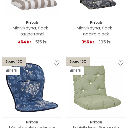
Fritab
Fritab
Minivikdyna, flock -
Minivikdyna, flock -
taupe rand
nadira black
464 kr
515 kr
356 kr
395 kr
Spara 10%
Spara 10%
till 16/8
till 16/8
Fritab
Fritab
Låg stapelstolsdyna -
Minivikdyna, flock- oliv