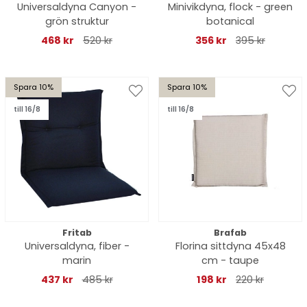
Universaldyna Canyon -
Minivikdyna, flock - green
grön struktur
botanical
468 kr
520 kr
356 kr
395 kr
Spara 10%
Spara 10%
till 16/8
till 16/8
Fritab
Brafab
Universaldyna, fiber -
Florina sittdyna 45x48
marin
cm - taupe
437 kr
485 kr
198 kr
220 kr