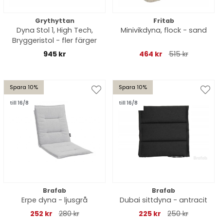
Grythyttan
Fritab
Dyna Stol 1, High Tech,
Minivikdyna, flock - sand
Bryggeristol - fler färger
945 kr
464 kr
515 kr
Spara 10%
Spara 10%
till 16/8
till 16/8
Brafab
Brafab
Erpe dyna - ljusgrå
Dubai sittdyna - antracit
252 kr
280 kr
225 kr
250 kr