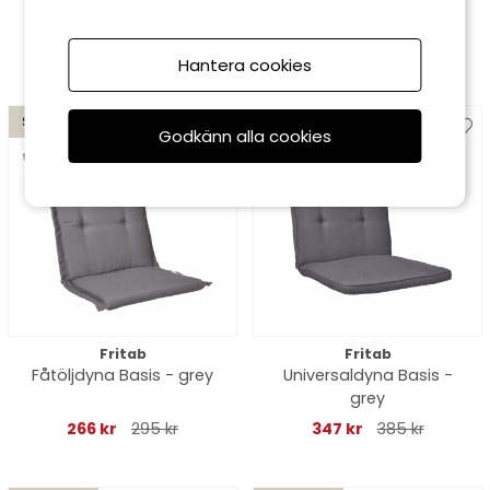
blå struktur
marin
468 kr
520 kr
752 kr
835 kr
Hantera cookies
Spara 10%
Spara 10%
Godkänn alla cookies
till 16/8
till 16/8
Fritab
Fritab
Fåtöljdyna Basis - grey
Universaldyna Basis -
grey
266 kr
295 kr
347 kr
385 kr