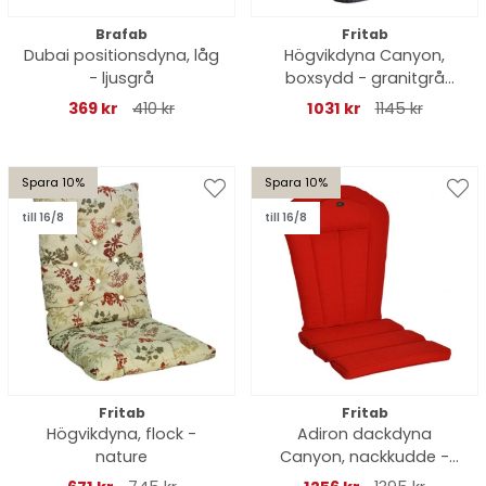
Brafab
Fritab
Dubai positionsdyna, låg
Högvikdyna Canyon,
- ljusgrå
boxsydd - granitgrå
struktur
369 kr
410 kr
1031 kr
1145 kr
Spara 10%
Spara 10%
till 16/8
till 16/8
Fritab
Fritab
Högvikdyna, flock -
Adiron dackdyna
nature
Canyon, nackkudde -
röd struktur