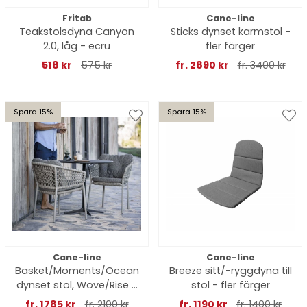
Fritab
Cane-line
Teakstolsdyna Canyon
Sticks dynset karmstol -
2.0, låg - ecru
fler färger
518 kr
575 kr
fr. 2890 kr
fr. 3400 kr
Spara 15%
Spara 15%
Cane-line
Cane-line
Basket/Moments/Ocean
Breeze sitt/-ryggdyna till
dynset stol, Wove/Rise -
stol - fler färger
fler färger
fr. 1785 kr
fr. 2100 kr
fr. 1190 kr
fr. 1400 kr