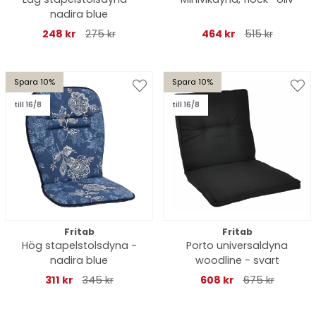
nadira blue
248 kr
275 kr
464 kr
515 kr
Spara 10%
Spara 10%
till 16/8
till 16/8
Fritab
Fritab
Hög stapelstolsdyna -
Porto universaldyna
nadira blue
woodline - svart
311 kr
345 kr
608 kr
675 kr