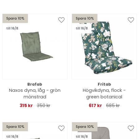
Spara 10%
Spara 10%
till 16/8
till 16/8
Brafab
Fritab
Naxos dyna, låg - grön
Högvikdyna, flock -
mönstrad
green botanical
315 kr
350 kr
617 kr
685 kr
Spara 10%
Spara 10%
till 16/8
till 16/8