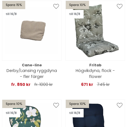
Spara 15%
Spara 10%
till 16/8
till 16/8
Cane-line
Fritab
Derby/Lansing ryggdyna
Högvikdyna, flock -
- fler färger
flower
fr. 850 kr
fr. 1000 kr
671 kr
745 kr
Spara 10%
Spara 10%
till 16/8
till 16/8