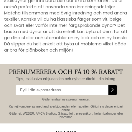
Stolsdynor ger inte bara den där extra komforten. De är
också perfekta att använda som inredningsdetaljer.
Matcha tillsammans med övrig inredning och med andra
textilier. Kanske vill du ha klassiska färger som vit, beige
och svart eller varför inte mer färgsprakande dynor? Det
bästa med dynor är att du enkelt kan byta ut dem för att
ge dina stolar och utemöbler en ny look och en ny känsla.
Då slipper du helt enkelt att byta ut möblerna vilket både
är bra för plånboken och miljön!
PRENUMERERA OCH FÅ 10 % RABATT
Tips, exklusiva erbjudanden och nyheter direkt i din inkorg.
Gäller endast nya prenumeranter.
Kan ej kombineras med andra erbjudanden eller rabatter. Giltig i sju dagar enbart
online.
Gäller ej: WEBER, AMCA Studios, Gåsatoffeln, presentkort, heliumballonger eller
blommor.