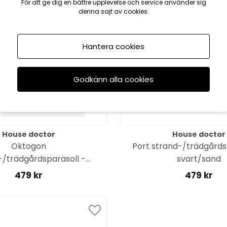
För att ge dig en bättre upplevelse och service använder sig
denna sajt av cookies.
Hantera cookies
Godkänn alla cookies
House doctor
House doctor
Oktogon
Port strand-/trädgårds
-/trädgårdsparasoll -
svart/sand
grön/vit
479 kr
479 kr