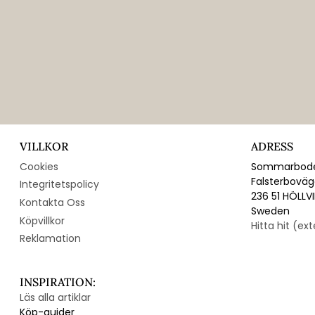
VILLKOR
ADRESS
Cookies
Sommarbode
Falsterbovä
Integritetspolicy
236 51 HÖLLV
Kontakta Oss
Sweden
Köpvillkor
Hitta hit (ex
Reklamation
INSPIRATION:
Läs alla artiklar
Köp-guider