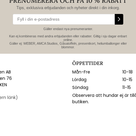
PRENUMERERA OCH FÅ 10 % RABATT
Tips, exklusiva erbjudanden och nyheter direkt i din inkorg.
Gäller endast nya prenumeranter.
Kan ej kombineras med andra erbjudanden eller rabatter. Giltig i sju dagar enbart
online.
Gäller ej: WEBER, AMCA Studios, Gåsatoffeln, presentkort, heliumballonger eller
blommor.
ÖPPETTIDER
n AB
Mån-Fre
10-18
gen 76
Lördag
10-15
IKEN
Söndag
11-15
Observera att hundar ej är till
tern länk)
butiken.