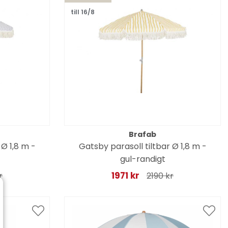
till 16/8
Brafab
 Ø 1,8 m -
Gatsby parasoll tiltbar Ø 1,8 m -
gul-randigt
1971 kr
r
2190 kr