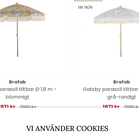
till 16/8
Brafab
Brafab
rasoll tiltbar Ø 1,8 m -
Gatsby parasoll tiltbar
blommigt
grå-randigt
1971 kr
1971 kr
2190 kr
2190 k
VI ANVÄNDER COOKIES