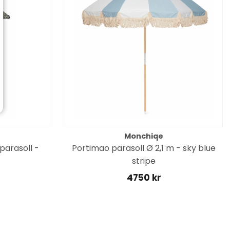
Monchiqe
parasoll -
Portimao parasoll Ø 2,1 m - sky blue
stripe
4750 kr