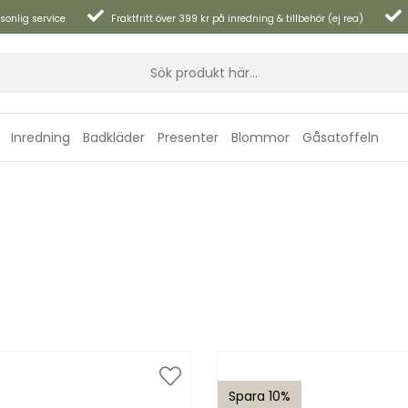
sonlig service
Fraktfritt över 399 kr på inredning & tillbehör (ej rea)
Inredning
Badkläder
Presenter
Blommor
Gåsatoffeln
Spara 10%