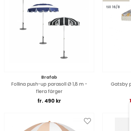
till 16/8
Brafab
Follina push-up parasoll Ø 1,8 m -
Gatsby pa
flera färger
fr. 490 kr