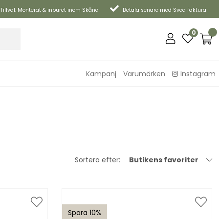
Tillval: Monterat & inburet inom Skåne
Betala senare med Svea faktura
0
Kampanj
Varumärken
Instagram
Sortera efter:
Butikens favoriter
Spara 10%