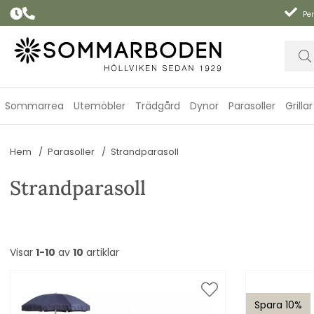
Per
Sommarrea
Utemöbler
Trädgård
Dynor
Parasoller
Grillar
Hem
Parasoller
Strandparasoll
Strandparasoll
Visar
1-10
av
10
artiklar
Spara 10%