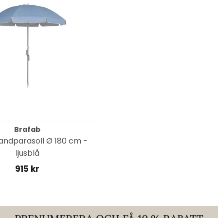
Brafab
andparasoll Ø 180 cm -
ljusblå
915 kr