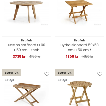
Brafab
Brafab
Kastos soffbord Ø 90
Hydra sidobord 50x58
H50 cm - teak
cm H 50 cm /
ribbmönstrat
3735 kr
4150 kr
1305 kr
1450 kr
Spara 10%
Spara 10%
till 16/8
till 16/8