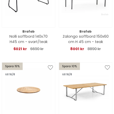
Brafab
Brafab
Nolli soffbord 140x70
Zalongo soffbord 150x60
H45 cm - svart/teak
cm H 45 cm - teak
6021 kr
6690 kr
8001 kr
8890 kr
Spara 15%
Spara 10%
till 16/8
till 16/8