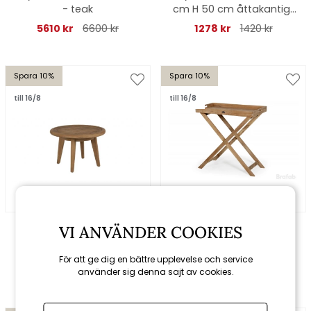
- teak
cm H 50 cm åttakantigt
/ ribbmönstrat
5610 kr
6600 kr
1278 kr
1420 kr
Spara 10%
Spara 10%
till 16/8
till 16/8
Brafab
Brafab
VI ANVÄNDER COOKIES
Lilja sidobord Ø 50 H39
Turin brickbord hög
cm - teak
70x40 cm H 74 cm
För att ge dig en bättre upplevelse och service
3231 kr
3590 kr
1341 kr
1490 kr
använder sig denna sajt av cookies.