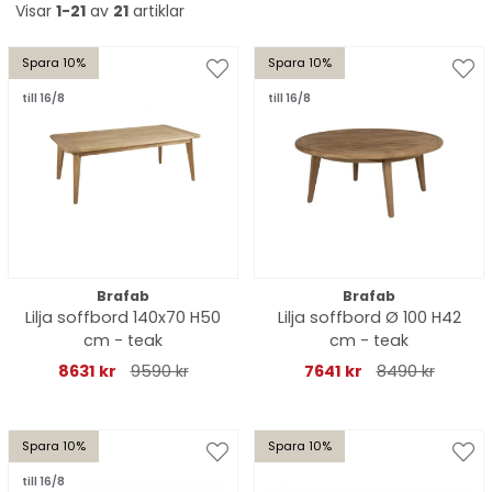
Visar
1-21
av
21
artiklar
Spara 10%
Spara 10%
till 16/8
till 16/8
Brafab
Brafab
Lilja soffbord 140x70 H50
Lilja soffbord Ø 100 H42
cm - teak
cm - teak
8631 kr
9590 kr
7641 kr
8490 kr
Spara 10%
Spara 10%
till 16/8