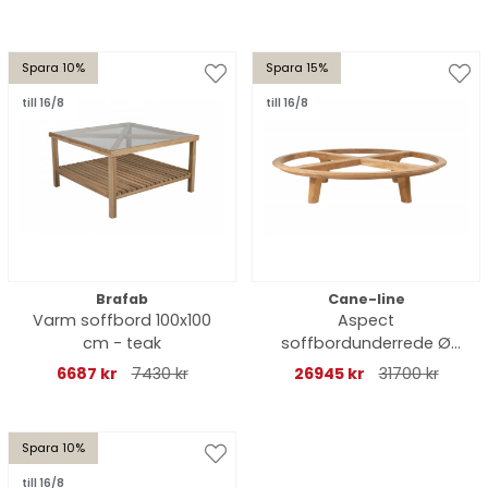
Spara 10%
Spara 15%
till 16/8
till 16/8
Brafab
Cane-line
Varm soffbord 100x100
Aspect
cm - teak
soffbordunderrede Ø
144 H31 cm - teak
6687 kr
7430 kr
26945 kr
31700 kr
Spara 10%
till 16/8