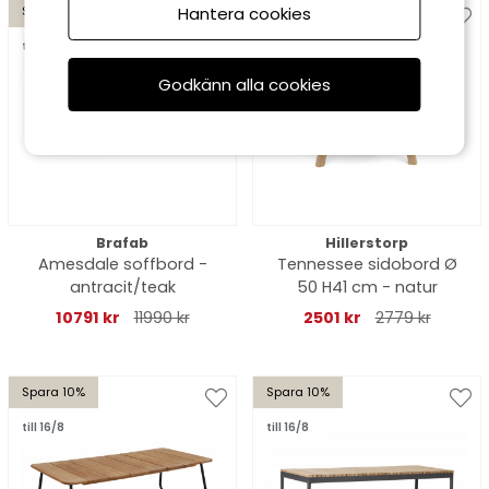
Spara 10%
Spara 10%
Hantera cookies
till 16/8
till 16/8
Godkänn alla cookies
Brafab
Hillerstorp
Amesdale soffbord -
Tennessee sidobord Ø
antracit/teak
50 H41 cm - natur
10791 kr
11990 kr
2501 kr
2779 kr
Spara 10%
Spara 10%
till 16/8
till 16/8