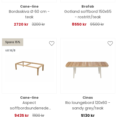
Cane-line
Brafab
Bordsskiva Ø 60 cm -
Gotland soffbord 150x65
teak
- rostritt/teak
2720 kr
3200 kr
8550 kr
9500 kr
Spara 15%
till 16/8
Cane-line
Cinas
Aspect
Rio loungebord 120x60 -
soffbordsunderrede
sandy grey/teak
120x60 cm - teak
9435 kr
11100 kr
5130 kr