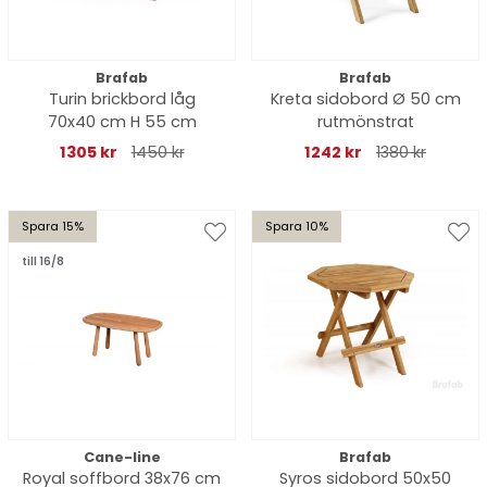
Brafab
Brafab
Turin brickbord låg
Kreta sidobord Ø 50 cm
70x40 cm H 55 cm
rutmönstrat
1305 kr
1450 kr
1242 kr
1380 kr
Spara 15%
Spara 10%
till 16/8
Cane-line
Brafab
Royal soffbord 38x76 cm
Syros sidobord 50x50