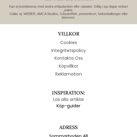
Kan ej kombineras med andra erbjudanden eller rabatter. Giltig i sju dagar enbart
online.
Gäller ej: WEBER, AMCA Studios, Gåsatoffeln, presentkort, heliumballonger eller
blommor.
VILLKOR
Cookies
Integritetspolicy
Kontakta Oss
Köpvillkor
Reklamation
INSPIRATION:
Läs alla artiklar
Köp-guider
ADRESS
Sommarboden AB