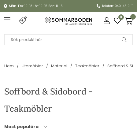
Mån-Fre: 10-18 Lör: 10-15 Sön: 11-15
Telefon: 040-45 01 11
0
Hem
Utemöbler
Material
Teakmöbler
Soffbord & Si
Soffbord & Sidobord -
Teakmöbler
Mest populära