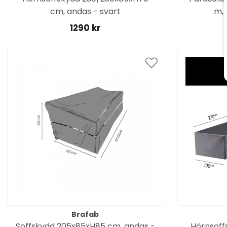
cm, andas - svart
m, 
1290 kr
Brafab
Soffskydd 205x85xH85 cm, andas -
Hörnsoff