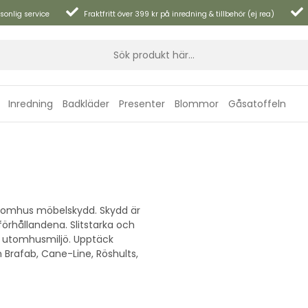
sonlig service
Fraktfritt över 399 kr på inredning & tillbehör (ej rea)
Inredning
Badkläder
Presenter
Blommor
Gåsatoffeln
tomhus möbelskydd. Skydd är
förhållandena. Slitstarka och
in utomhusmiljö. Upptäck
Brafab, Cane-Line, Röshults,