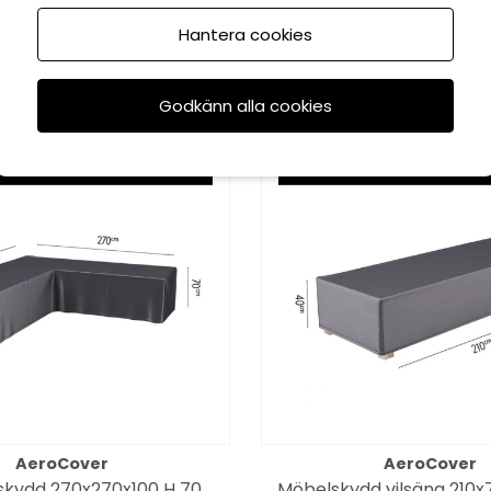
vattentätt - svart
cm, vattentätt - s
Hantera cookies
400 kr
1140 kr
Godkänn alla cookies
AeroCover
AeroCover
skydd 270x270x100 H 70
Möbelskydd vilsäng 210x