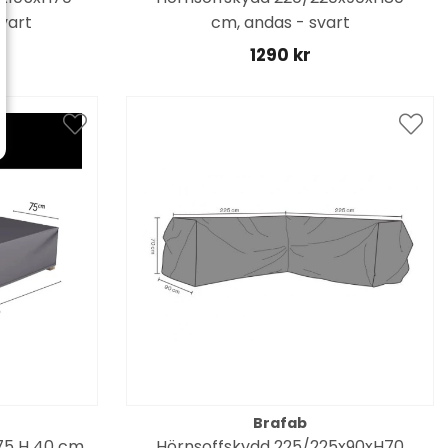
vart
cm, andas - svart
1290 kr
Brafab
75 H 40 cm
Hörnsoffskydd 225/225x90xH70