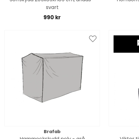
svart
990 kr
Brafab
Hammockskydd poly - grå
Vikter 