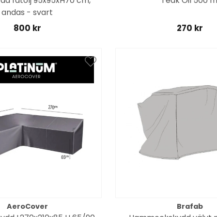
dd fåtölj 95x95xH70 cm,
Teak Oil 500 m
andas - svart
800 kr
270 kr
AeroCover
Brafab