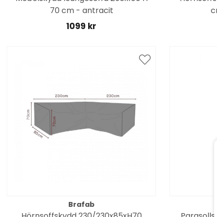
70 cm - antracit
c
1099 kr
Brafab
Hörnsoffskydd 230/230x85xH70
Parasollsk