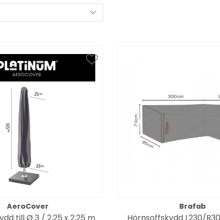
AeroCover
Brafab
dd till Ø 3 / 2,25 x 2,25 m
Hörnsoffskydd L230/R3