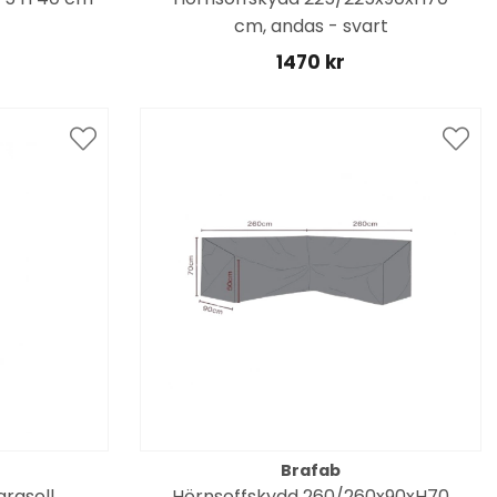
cm, andas - svart
1470 kr
Brafab
arasoll
Hörnsoffskydd 260/260x90xH70