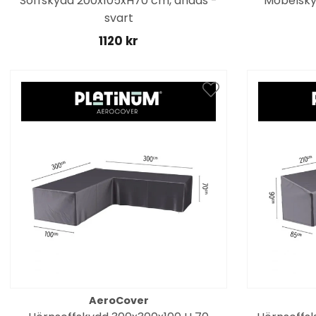
Soffskydd 200x105xH70 cm, andas -
Möbelsky
svart
1120 kr
AeroCover