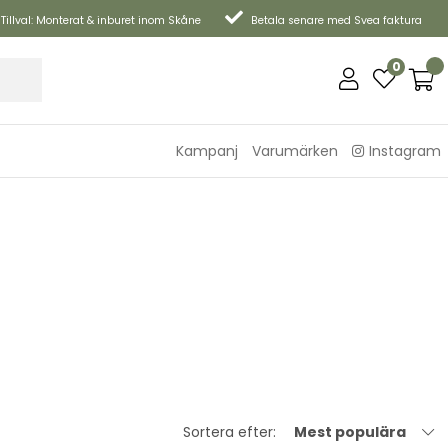
Tillval: Monterat & inburet inom Skåne
Betala senare med Svea faktura
0
Kampanj
Varumärken
Instagram
Sortera efter:
Mest populära