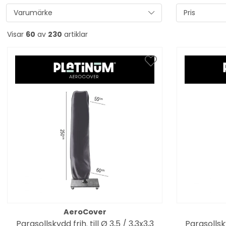
Varumärke
Pris
Visar
60
av
230
artiklar
AeroCover
Parasollskydd frih. till Ø 3,5 / 3,3x3,3
Parasollsky