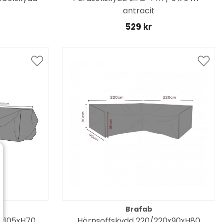
antracit
529 kr
Brafab
0x105xH70
Hörnsoffskydd 220/220x90xH80