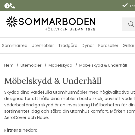
Per
Sommarrea
Utemöbler
Trädgård
Dynor
Parasoller
Grillar
Hem
Utemöbler
Möbelskydd
Möbelskydd & Underhåll
Möbelskydd & Underhåll
Skydda dina värdefulla utomhusmöbler med högkvalitativa u
designad för att hålla dina möbler i bästa skick, oavsett väder
väderbeständiga skydd är en investering i hållbarheten för d
sortimentet idag och säkra din utomhus komfort. Märken som 
AeroCover och Houe.
Filtrera
nedan: