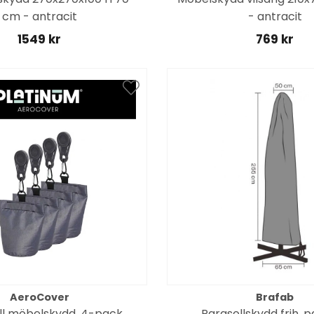
cm - antracit
- antracit
1549 kr
769 kr
AeroCover
Brafab
till möbelskydd, 4-pack
Parasollskydd frih. p