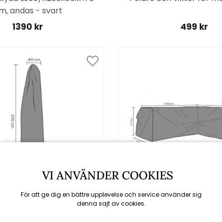
m, andas - svart
1390 kr
499 kr
VI ANVÄNDER COOKIES
För att ge dig en bättre upplevelse och service använder sig
denna sajt av cookies.
Brafab
Brafab
ydd till frih. parasoll Ø 3
Hörnsoffskydd 260/26