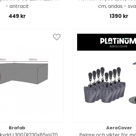
- antracit
cm, andas - sva
449 kr
1390 kr
Brafab
AeroCover
skydd L300/R230x85xH70
Pelare och vikter för 