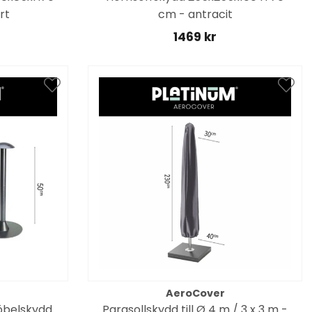
rt
cm - antracit
1469 kr
AeroCover
möbelskydd
Parasollskydd till Ø 4 m / 3 x 3 m -