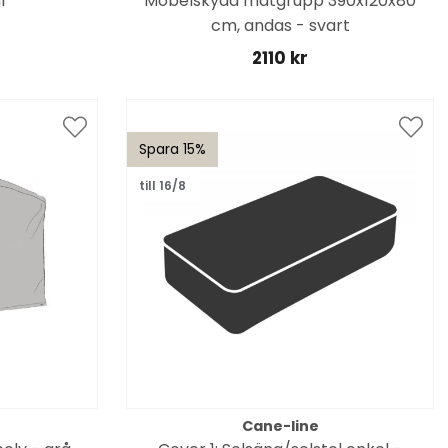
l
Möbelskydd matgrupp 390x120x80
cm, andas - svart
2110 kr
Spara 15%
till 16/8
Cane-line