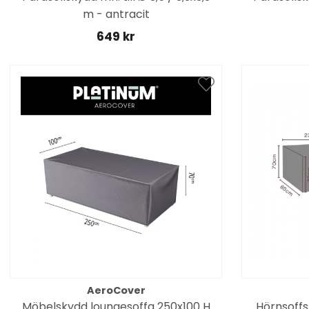
m - antracit
649 kr
AeroCover
Möbelskydd loungesoffa 250x100 H
Hörnsoff