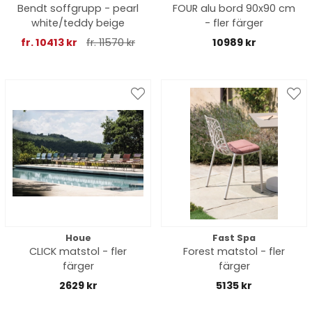
Bendt soffgrupp - pearl
FOUR alu bord 90x90 cm
white/teddy beige
- fler färger
fr. 10413 kr
fr. 11570 kr
10989 kr
Houe
Fast Spa
CLICK matstol - fler
Forest matstol - fler
färger
färger
2629 kr
5135 kr