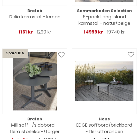
Brafab
Sommarboden Selection
Delia karmstol - lemon
6-pack Long Island
karmstol - natur/beige
1161 kr
1290 kr
14999 kr
19740 kr
Spara 10%
Brafab
Houe
Mill soff- /sidobord -
EDGE soffbord/brickbord
flera storlekar-/färger
- fler utföranden