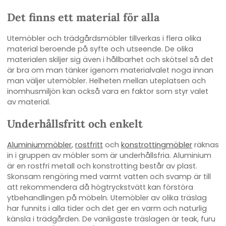
Det finns ett material för alla
Utemöbler och trädgårdsmöbler tillverkas i flera olika
material beroende på syfte och utseende. De olika
materialen skiljer sig även i hållbarhet och skötsel så det
är bra om man tänker igenom materialvalet noga innan
man väljer utemöbler. Helheten mellan uteplatsen och
inomhusmiljön kan också vara en faktor som styr valet
av material.
Underhållsfritt och enkelt
Aluminiummöbler
,
rostfritt
och
konstrottingmöbler
räknas
in i gruppen av möbler som är underhållsfria. Aluminium
är en rostfri metall och konstrotting består av plast.
Skonsam rengöring med varmt vatten och svamp är till
att rekommendera då högtryckstvätt kan förstöra
ytbehandlingen på möbeln. Utemöbler av olika träslag
har funnits i alla tider och det ger en varm och naturlig
känsla i trädgården. De vanligaste träslagen är teak, furu