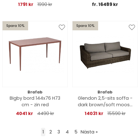
1791 kr
1990 kr
fr. 16489 kr
Spara 10%
Spara 10%
Brafab
Brafab
Bigby bord 144x76 H73
Glendon 2,5-sits soffa -
cm - zin red
dark brown/soft moose
dyna
4041 kr
4490 kr
14031 kr
15590 kr
1
2
3
4
5
Nästa
»