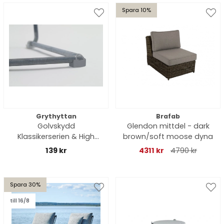
Spara 10%
Grythyttan
Brafab
Golvskydd
Glendon mittdel - dark
Klassikerserien & High
brown/soft moose dyna
Tech - grå
139 kr
4311 kr
4790 kr
Spara 30%
till 16/8