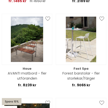
fr. 1485 kr
fr. 1650 kr
fr. 2189 kr
Houe
Fast Spa
AVANTI matbord - fler
Forest barstolar - fler
utföranden
storlekar/färger
fr. 8239 kr
fr. 9065 kr
Spara 15%