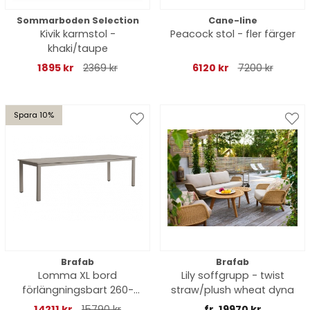
Sommarboden Selection
Cane-line
Kivik karmstol -
Peacock stol - fler färger
khaki/taupe
1895 kr
2369 kr
6120 kr
7200 kr
Spara 10%
Brafab
Brafab
Lomma XL bord
Lily soffgrupp - twist
förlängningsbart 260-
straw/plush wheat dyna
380x100 H73 cm - khaki
14211 kr
15790 kr
fr. 19970 kr