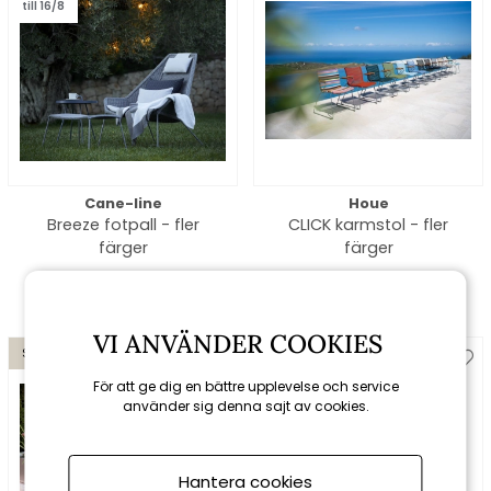
till 16/8
Cane-line
Houe
Breeze fotpall - fler
CLICK karmstol - fler
färger
färger
2720 kr
3200 kr
2739 kr
VI ANVÄNDER COOKIES
Spara 10%
För att ge dig en bättre upplevelse och service
använder sig denna sajt av cookies.
Hantera cookies