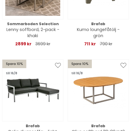
Sommarboden Selection
Brafab
Lenny soffbord, 2-pack -
Kumo loungefåtölj -
khaki
grön
2899 kr
3699 kr
711 kr
790 kr
Spara 10%
Spara 10%
till 16/8
till 16/8
Brafab
Brafab