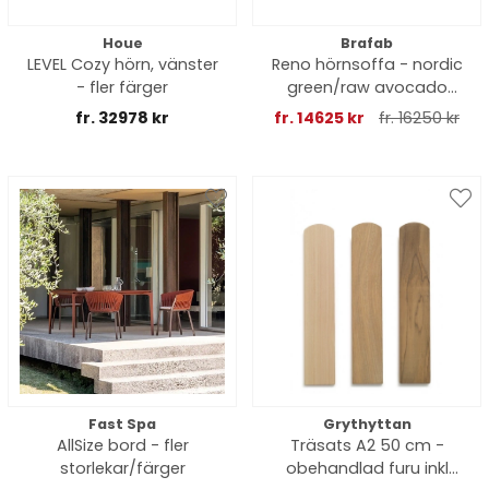
Houe
Brafab
LEVEL Cozy hörn, vänster
Reno hörnsoffa - nordic
- fler färger
green/raw avocado
dyna
fr. 32978 kr
fr. 14625 kr
fr. 16250 kr
Fast Spa
Grythyttan
AllSize bord - fler
Träsats A2 50 cm -
storlekar/färger
obehandlad furu inkl