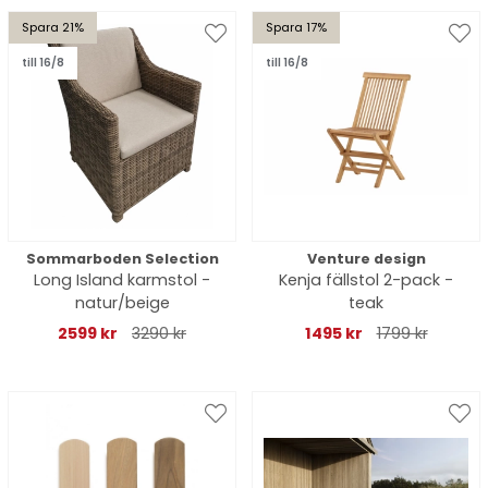
Spara 21%
Spara 17%
till 16/8
till 16/8
Sommarboden Selection
Venture design
Long Island karmstol -
Kenja fällstol 2-pack -
natur/beige
teak
2599 kr
3290 kr
1495 kr
1799 kr