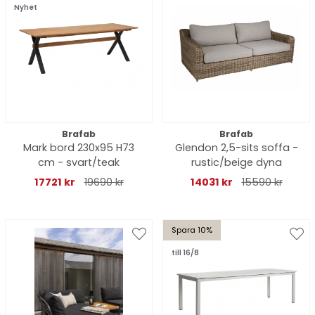
Nyhet
Brafab
Brafab
Mark bord 230x95 H73
Glendon 2,5-sits soffa -
cm - svart/teak
rustic/beige dyna
17721 kr
19690 kr
14031 kr
15590 kr
Spara 10%
till 16/8