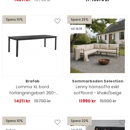
Spara 10%
Spara 25%
till 16/8
Brafab
Sommarboden Selection
Lomma XL bord
Lenny hörnsoffa exkl.
förlängningsbart 260-
soffbord - khaki/beige
380x100 H73 cm - svart
14211 kr
15790 kr
11990 kr
15990 kr
Spara 10%
Spara 22%