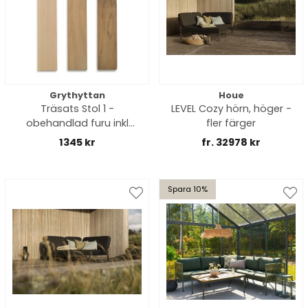
Grythyttan
Houe
Träsats Stol 1 -
LEVEL Cozy hörn, höger -
obehandlad furu inkl
fler färger
skruv
1345 kr
fr. 32978 kr
Spara 10%