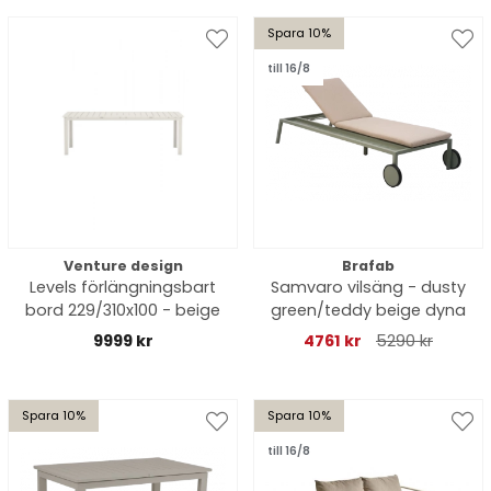
Spara 10%
till 16/8
Venture design
Brafab
Levels förlängningsbart
Samvaro vilsäng - dusty
bord 229/310x100 - beige
green/teddy beige dyna
9999 kr
4761 kr
5290 kr
Spara 10%
Spara 10%
till 16/8