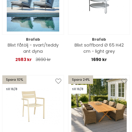
Brafab
Brafab
Blixt fåtölj - svart/teddy
Blixt soffbord Ø 65 H42
ant dyna
cm - light grey
2583 kr
3690 kr
1690 kr
Spara 10%
Spara 24%
till 16/8
till 16/8