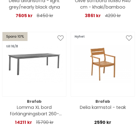
Delia divansoffa - light
Olive soffbord 110x80 H40
grey/nearly black dyna
cm - khaki/bamboo
7605 kr
8450 kr
3861 kr
4290 kr
Spara 10%
Nyhet
till 16/8
Brafab
Brafab
Lomma XL bord
Delia karmstol - teak
förlängningsbart 260-
380x100 H73 cm -
14211 kr
15790 kr
2590 kr
antracit