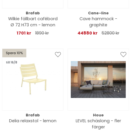
Brafab
Cane-line
Wilkie fällbart cafébord
Cave hammock -
Ø 72 H73 cm - lemon
graphite
1701 kr
1890 kr
44880 kr
52800 kr
Spara 10%
till 16/8
Brafab
Houe
Delia relaxstol - lemon
LEVEL schäslong - fler
färger