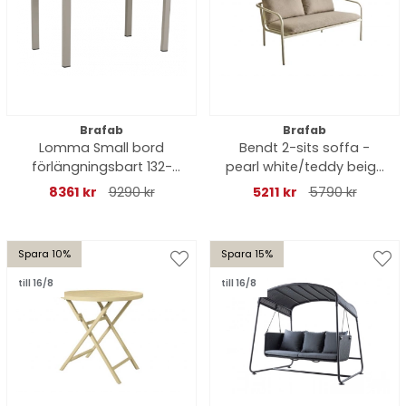
Brafab
Brafab
Lomma Small bord
Bendt 2-sits soffa -
förlängningsbart 132-
pearl white/teddy beige
192x80 H73 cm - khaki
dyna
8361 kr
9290 kr
5211 kr
5790 kr
Spara 10%
Spara 15%
till 16/8
till 16/8