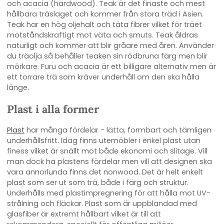
och acacia (hardwood). Teak är det finaste och mest
hållbara träslaget och kommer från stora träd i Asien.
Teak har en hög oljehalt och täta fibrer vilket för träet
motståndskraftigt mot väta och smuts. Teak åldras
naturligt och kommer att blir gråare med åren. Använder
du träolja så behåller teaken sin rödbruna färg men blir
mörkare. Furu och acacia är ett billigare alternativ men är
ett torrare trä som kräver underhåll om den ska hålla
länge.
Plast i alla former
Plast
har många fördelar - lätta, formbart och tämligen
underhållsfritt. Idag finns utemöbler i enkel plast utan
finess vilket är snällt mot både ekonomi och slitage. Vill
man dock ha plastens fördelar men vill att designen ska
vara annorlunda finns det nonwood. Det är helt enkelt
plast som ser ut som trä, både i färg och struktur.
Underhålls med plastimpregnering för att hålla mot UV-
strålning och fläckar. Plast som är uppblandad med
glasfiber är extremt hållbart vilket är till att