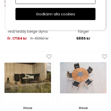
Godkänn alla cookies
Brafab
Fast Spa
Collier soffgrupp - zin
Forest karmstol - fler
red/teddy beige dyna
färger
fr. 17154 kr
fr. 19060 kr
6885 kr
Houe
Houe