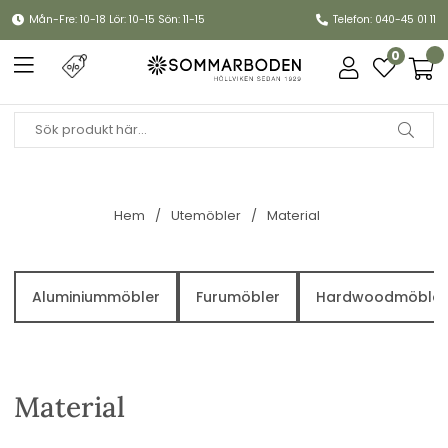
Mån-Fre: 10-18 Lör: 10-15 Sön: 11-15
Telefon: 040-45 01 11
0
Hem
Utemöbler
Material
Aluminiummöbler
Furumöbler
Hardwoodmöbler
Material