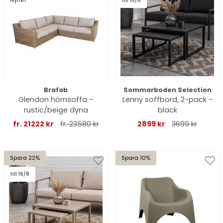
Nyhet
till 16/8
Brafab
Sommarboden Selection
Glendon hörnsoffa -
Lenny soffbord, 2-pack -
rustic/beige dyna
black
fr. 21222 kr
fr. 23580 kr
2899 kr
3699 kr
Spara 22%
Spara 10%
till 16/8