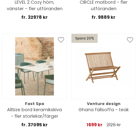
LEVEL 2 Cozy hörn,
CIRCLE matbord - fler
vänster - fler utföranden
utföranden
fr. 32978 kr
fr. 9889 kr
Spara 20%
Fast Spa
Venture design
AllSize bord keramikskiva
Ghana fällsoffa - teak
- fler storlekar/färger
fr. 37095 kr
1699 kr
2125 kr