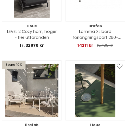
Houe
Brafab
LEVEL 2 Cozy hörn, höger
Lomma XL bord
- fler utföranden
förlängningsbart 260-
380x100 H73 cm - light
fr. 32978 kr
14211 kr
15790 kr
grey
Spara 10%
Brafab
Houe