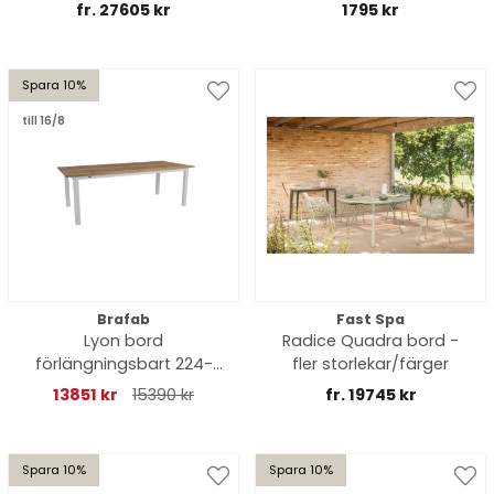
skruv
fr. 27605 kr
1795 kr
Spara 10%
till 16/8
Brafab
Fast Spa
Lyon bord
Radice Quadra bord -
förlängningsbart 224-
fler storlekar/färger
324x92 H76 cm - light
13851 kr
15390 kr
fr. 19745 kr
grey/teak
Spara 10%
Spara 10%