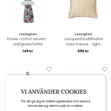
Lexington
Lexington
Flower Cotton servett -
Jacquard kuddfodral
red/green/white
med fransar - light
beige
149 kr
695 kr
VI ANVÄNDER COOKIES
För att ge dig en bättre upplevelse och service
använder sig denna sajt av cookies.