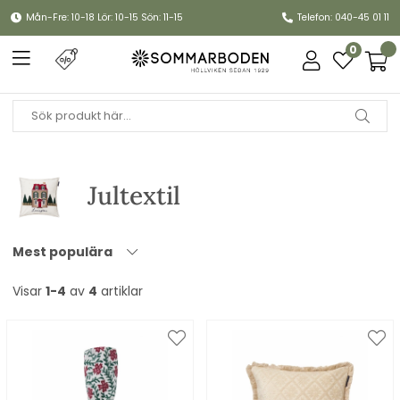
Mån-Fre: 10-18 Lör: 10-15 Sön: 11-15
Telefon: 040-45 01 11
0
Jultextil
Mest populära
Visar
1-4
av
4
artiklar