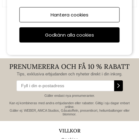
Lexington
Lexington
Hantera cookies
Kökshandduk rutig -
Jacquard kuddfodral
white/red
med fransar - green
195 kr
695 kr
Godkänn alla cookies
PRENUMERERA OCH FÅ 10 % RABATT
Tips, exklusiva erbjudanden och nyheter direkt i din inkorg.
Gäller endast nya prenumeranter.
Kan ej kombineras med andra erbjudanden eller rabatter. Giltig i sju dagar enbart
online.
Gäller ej: WEBER, AMCA Studios, Gåsatoffeln, presentkort, heliumballonger eller
blommor.
VILLKOR