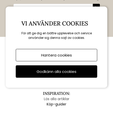
Gäller endast nya prenumeranter.
VI ANVÄNDER COOKIES
Kan ej kombineras med andra erbjudanden eller rabatter. Giltig i sju dagar enbart
online.
Gäller ej: WEBER, AMCA Studios, Gåsatoffeln, presentkort, heliumballonger eller
blommor.
För att ge dig en bättre upplevelse och service
använder sig denna sajt av cookies.
VILLKOR
Cookies
Hantera cookies
Integritetspolicy
Kontakta Oss
Köpvillkor
Godkänn alla cookies
Reklamation
INSPIRATION:
Läs alla artiklar
Köp-guider