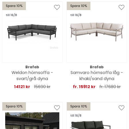
Spara 10%
Spara 10%
till 16/8
till 16/8
Brafab
Brafab
Weldon hörnsoffa -
Samvaro hörnsoffa låg -
svart/grå dyna
khaki/sand dyna
14121 kr
15690 kr
fr. 15912 kr
fr. 17680 kr
Spara 10%
Spara 10%
till 16/8