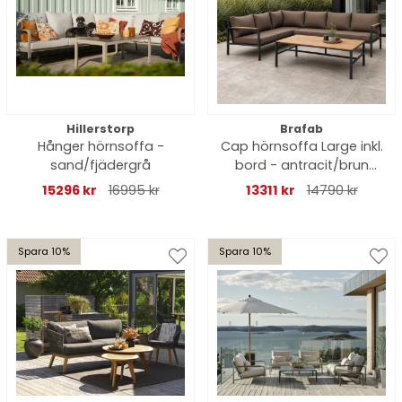
Hillerstorp
Brafab
Hånger hörnsoffa -
Cap hörnsoffa Large inkl.
sand/fjädergrå
bord - antracit/brun
dyna
15296 kr
16995 kr
13311 kr
14790 kr
Spara 10%
Spara 10%