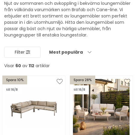
Njut av sommaren och avkoppling i bekväma loungemöbler
från välkända varumärken som Brafab och Cane-line. Vi
erbjuder ett brett sortiment av loungemöbler som perfekt
passar in i din utomhusmiljö. Hitta den loungemöbel som
passar dig bäst och njut av härliga
utemöbler
, från
loungegrupper till enstaka loungestolar.
Filter
Mest populära
Visar
60
av
112
artiklar
Spara 10%
Spara 28%
till 16/8
till 16/8