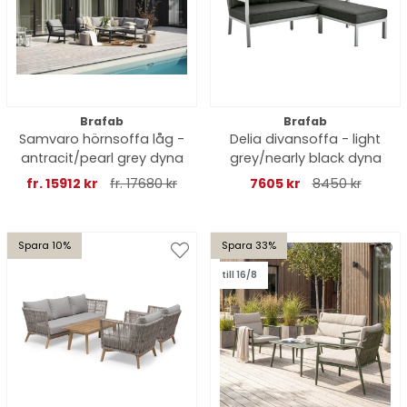
Brafab
Brafab
Samvaro hörnsoffa låg -
Delia divansoffa - light
antracit/pearl grey dyna
grey/nearly black dyna
fr. 15912 kr
fr. 17680 kr
7605 kr
8450 kr
Spara 10%
Spara 33%
till 16/8