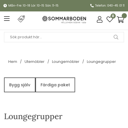
Mån-Fre: 10-18 Lör: 10-15 Sön: 11-15
Telefon: 040-45 01 11
0
Hem
Utemöbler
Loungemöbler
Loungegrupper
Bygg själv
Färdiga paket
Loungegrupper