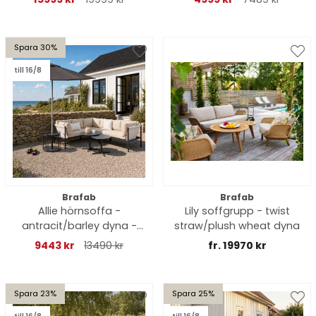
Spara 30%
till 16/8
Brafab
Brafab
Allie hörnsoffa -
Lily soffgrupp - twist
antracit/barley dyna -
straw/plush wheat dyna
DEAL
9443 kr
13490 kr
fr. 19970 kr
Spara 23%
Spara 25%