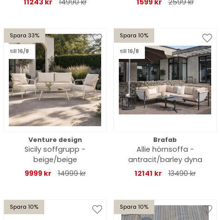
11243 kr
14990 kr
1599 kr
2599 kr
Spara 33%
Spara 10%
till 16/8
till 16/8
Venture design
Brafab
Sicily soffgrupp -
Allie hörnsoffa -
beige/beige
antracit/barley dyna
9999 kr
14999 kr
12141 kr
13490 kr
Spara 10%
Spara 10%