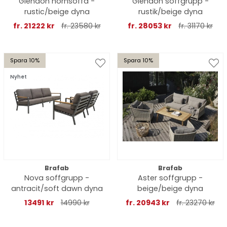
Glendon hörnsoffa -
Glendon soffgrupp -
rustic/beige dyna
rustik/beige dyna
fr. 21222 kr
fr. 23580 kr
fr. 28053 kr
fr. 31170 kr
Spara 10%
Spara 10%
Nyhet
Brafab
Brafab
Nova soffgrupp -
Aster soffgrupp -
antracit/soft dawn dyna
beige/beige dyna
13491 kr
14990 kr
fr. 20943 kr
fr. 23270 kr