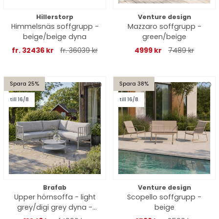
Hillerstorp
Venture design
Himmelsnäs soffgrupp -
Mazzaro soffgrupp -
beige/beige dyna
green/beige
fr. 32436 kr
fr. 36039 kr
4999 kr
7489 kr
Spara 25%
Spara 38%
till 16/8
till 16/8
Brafab
Venture design
Upper hörnsoffa - light
Scopello soffgrupp -
grey/digi grey dyna -
beige
DEAL