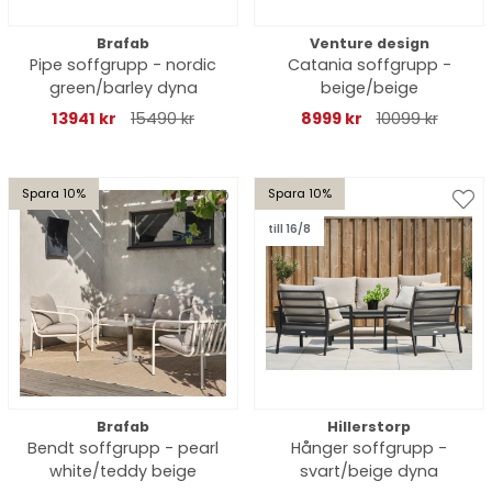
Brafab
Venture design
Pipe soffgrupp - nordic
Catania soffgrupp -
green/barley dyna
beige/beige
13941 kr
15490 kr
8999 kr
10099 kr
Spara 10%
Spara 10%
till 16/8
Brafab
Hillerstorp
Bendt soffgrupp - pearl
Hånger soffgrupp -
white/teddy beige
svart/beige dyna