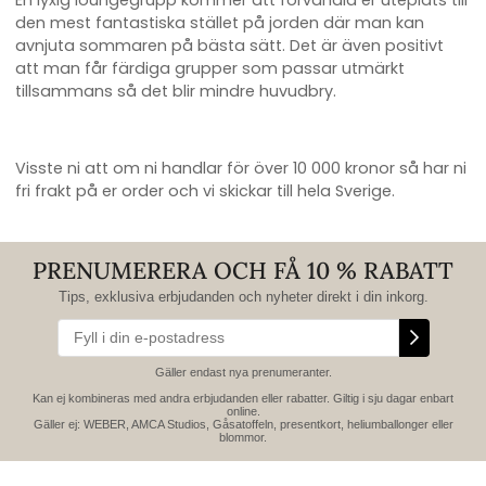
En lyxig loungegrupp kommer att förvandla er uteplats till
den mest fantastiska stället på jorden där man kan
avnjuta sommaren på bästa sätt. Det är även positivt
att man får färdiga grupper som passar utmärkt
tillsammans så det blir mindre huvudbry.
Visste ni att om ni handlar för över 10 000 kronor så har ni
fri frakt på er order och vi skickar till hela Sverige.
PRENUMERERA OCH FÅ 10 % RABATT
Tips, exklusiva erbjudanden och nyheter direkt i din inkorg.
Gäller endast nya prenumeranter.
Kan ej kombineras med andra erbjudanden eller rabatter. Giltig i sju dagar enbart
online.
Gäller ej: WEBER, AMCA Studios, Gåsatoffeln, presentkort, heliumballonger eller
blommor.