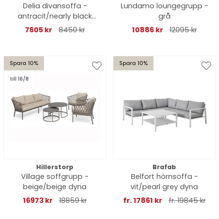
Delia divansoffa -
Lundamo loungegrupp -
antracit/nearly black
grå
dyna
7605 kr
8450 kr
10886 kr
12095 kr
Spara 10%
Spara 10%
till 16/8
Hillerstorp
Brafab
Village soffgrupp -
Belfort hörnsoffa -
beige/beige dyna
vit/pearl grey dyna
16973 kr
18859 kr
fr. 17861 kr
fr. 19845 kr