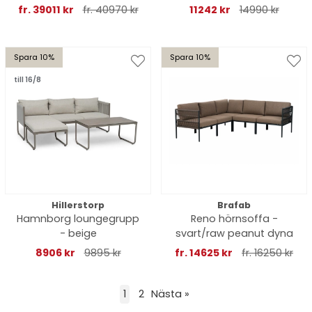
- DEAL
fr. 39011 kr
fr. 40970 kr
11242 kr
14990 kr
Spara 10%
Spara 10%
till 16/8
Hillerstorp
Brafab
Hamnborg loungegrupp
Reno hörnsoffa -
- beige
svart/raw peanut dyna
8906 kr
9895 kr
fr. 14625 kr
fr. 16250 kr
1
2
Nästa
»