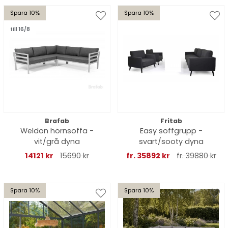
Spara 10%
Spara 10%
till 16/8
Brafab
Fritab
Weldon hörnsoffa -
Easy soffgrupp -
vit/grå dyna
svart/sooty dyna
14121 kr
15690 kr
fr. 35892 kr
fr. 39880 kr
Spara 10%
Spara 10%