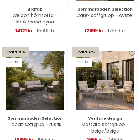
Brafab
Sommarboden Selection
Weldon hörnsoffa -
Carex soffgrupp - oyster
khaki/sand dyna
14121 kr
15690 kr
12999 kr
17999 kr
Spara 20%
Spara 33%
till 16/8
till 16/8
Sommarboden Selection
Venture design
Topaz soffgrup - rustik
Mazzaro soffgrupp -
beige/beige
15999 kr
19999 kr
4999 kr
7489 kr