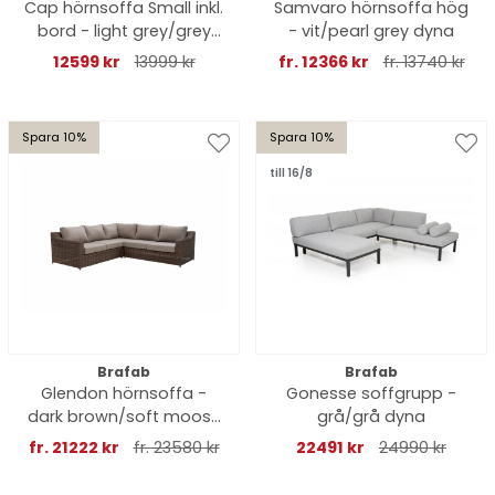
Cap hörnsoffa Small inkl.
Samvaro hörnsoffa hög
bord - light grey/grey
- vit/pearl grey dyna
dyna
12599 kr
13999 kr
fr. 12366 kr
fr. 13740 kr
Spara 10%
Spara 10%
till 16/8
Brafab
Brafab
Glendon hörnsoffa -
Gonesse soffgrupp -
dark brown/soft moose
grå/grå dyna
dyna
fr. 21222 kr
fr. 23580 kr
22491 kr
24990 kr