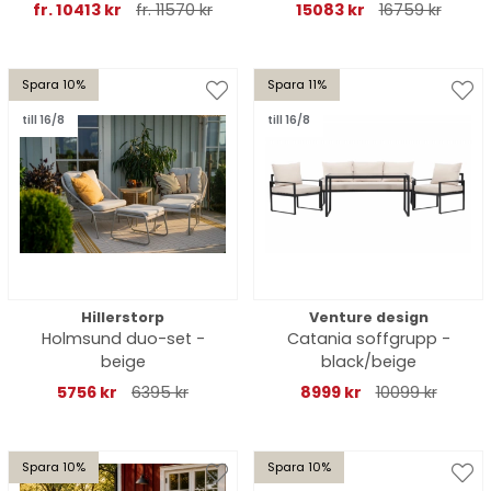
fr. 10413 kr
fr. 11570 kr
15083 kr
16759 kr
Spara 10%
Spara 11%
till 16/8
till 16/8
Hillerstorp
Venture design
Holmsund duo-set -
Catania soffgrupp -
beige
black/beige
5756 kr
6395 kr
8999 kr
10099 kr
Spara 10%
Spara 10%