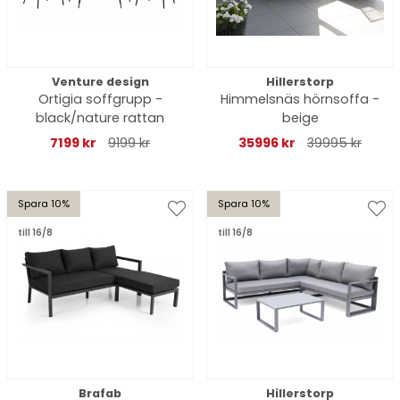
Venture design
Hillerstorp
Ortigia soffgrupp -
Himmelsnäs hörnsoffa -
black/nature rattan
beige
7199 kr
9199 kr
35996 kr
39995 kr
Spara 10%
Spara 10%
till 16/8
till 16/8
Brafab
Hillerstorp