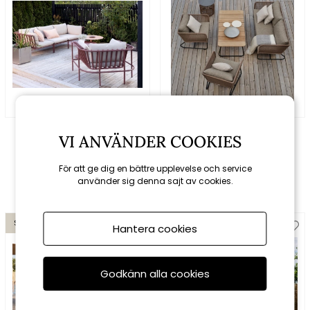
Brafab
Brafab
VI ANVÄNDER COOKIES
Collier soffgrupp - zin
Pors soffgrupp -
red/teddy beige dyna
ljusbrun/beige dyna
För att ge dig en bättre upplevelse och service
fr. 17154 kr
fr. 19060 kr
fr. 14184 kr
fr. 15760 kr
använder sig denna sajt av cookies.
Spara 10%
Spara 10%
Hantera cookies
Godkänn alla cookies