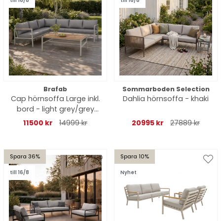
till 16/8
till 16/8
Brafab
Sommarboden Selection
Cap hörnsoffa Large inkl.
Dahlia hörnsoffa - khaki
bord - light grey/grey
dyna
11500 kr
14999 kr
20995 kr
27889 kr
Spara 36%
Spara 10%
till 16/8
Nyhet