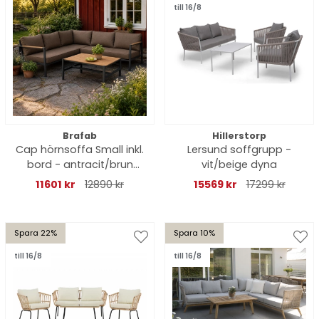
till 16/8
Brafab
Hillerstorp
Cap hörnsoffa Small inkl.
Lersund soffgrupp -
bord - antracit/brun
vit/beige dyna
dyna
11601 kr
12890 kr
15569 kr
17299 kr
Spara 22%
Spara 10%
till 16/8
till 16/8