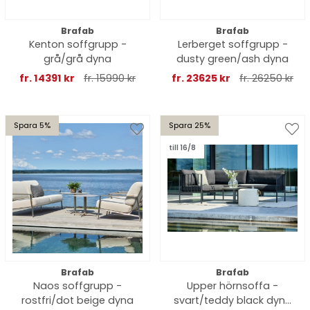
Brafab
Brafab
Kenton soffgrupp -
Lerberget soffgrupp -
grå/grå dyna
dusty green/ash dyna
fr. 14391 kr
fr. 15990 kr
fr. 23625 kr
fr. 26250 kr
Spara 5%
Spara 25%
till 16/8
Brafab
Brafab
Naos soffgrupp -
Upper hörnsoffa -
rostfri/dot beige dyna
svart/teddy black dyna