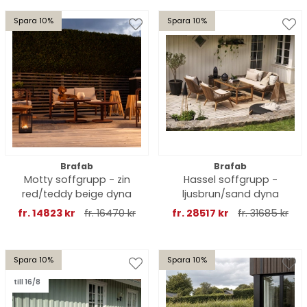
Spara 10%
Spara 10%
Brafab
Brafab
Motty soffgrupp - zin
Hassel soffgrupp -
red/teddy beige dyna
ljusbrun/sand dyna
fr. 14823 kr
fr. 16470 kr
fr. 28517 kr
fr. 31685 kr
Spara 10%
Spara 10%
till 16/8