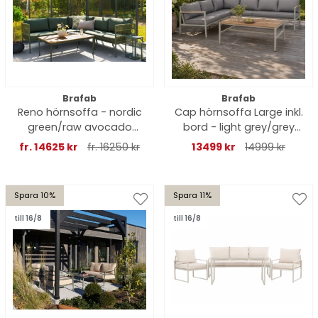
Brafab
Brafab
Reno hörnsoffa - nordic
Cap hörnsoffa Large inkl.
green/raw avocado
bord - light grey/grey
dyna
dyna
fr. 14625 kr
fr. 16250 kr
13499 kr
14999 kr
Spara 10%
Spara 11%
till 16/8
till 16/8