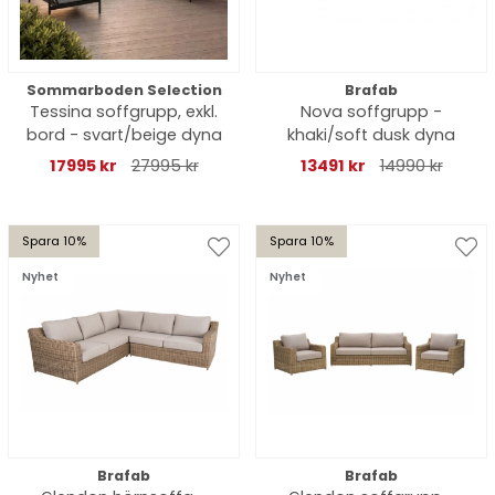
Sommarboden Selection
Brafab
Tessina soffgrupp, exkl.
Nova soffgrupp -
bord - svart/beige dyna
khaki/soft dusk dyna
17995 kr
27995 kr
13491 kr
14990 kr
Spara 10%
Spara 10%
Nyhet
Nyhet
Brafab
Brafab