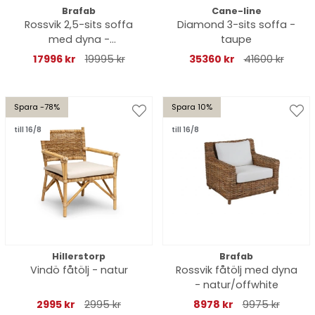
Brafab
Cane-line
Rossvik 2,5-sits soffa
Diamond 3-sits soffa -
med dyna -
taupe
natur/offwhite
17996 kr
19995 kr
35360 kr
41600 kr
Spara -78%
Spara 10%
till 16/8
till 16/8
Hillerstorp
Brafab
Vindö fåtölj - natur
Rossvik fåtölj med dyna
- natur/offwhite
2995 kr
2995 kr
8978 kr
9975 kr