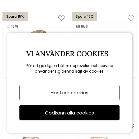
Spara 15%
Spara 15%
till 16/8
till 16/8
VI ANVÄNDER COOKIES
För att ge dig en bättre upplevelse och service
använder sig denna sajt av cookies.
Cane-line
Cane-line
Hive loungefåtölj m/teak
Diamond 2-sits soffa -
Hantera cookies
ben - natural
taupe
12920 kr
15200 kr
27200 kr
32000 kr
Godkänn alla cookies