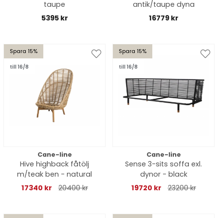
taupe
antik/taupe dyna
5395 kr
16779 kr
Spara 15%
Spara 15%
till 16/8
till 16/8
Cane-line
Cane-line
Hive highback fåtölj
Sense 3-sits soffa exl.
m/teak ben - natural
dynor - black
17340 kr
20400 kr
19720 kr
23200 kr