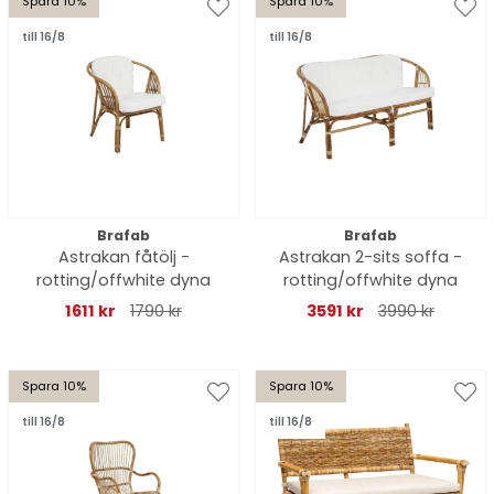
Spara 10%
Spara 10%
till 16/8
till 16/8
Brafab
Brafab
Astrakan fåtölj -
Astrakan 2-sits soffa -
rotting/offwhite dyna
rotting/offwhite dyna
1611 kr
1790 kr
3591 kr
3990 kr
Spara 10%
Spara 10%
till 16/8
till 16/8