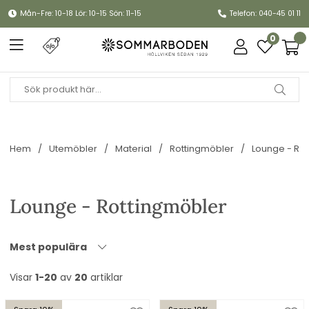
Mån-Fre: 10-18 Lör: 10-15 Sön: 11-15
Telefon: 040-45 01 11
0
Hem
Utemöbler
Material
Rottingmöbler
Lounge - Ro
Lounge - Rottingmöbler
Mest populära
Visar
1-20
av
20
artiklar