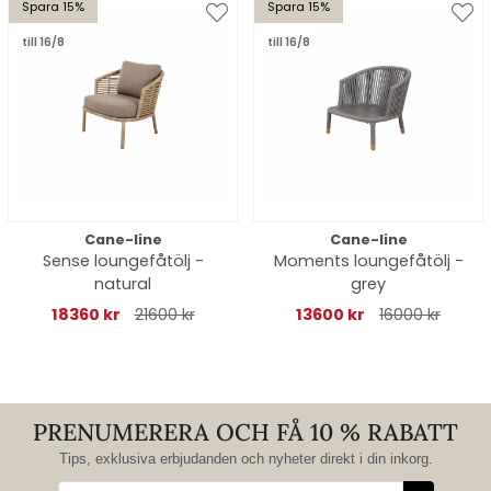
Spara 15%
Spara 15%
till 16/8
till 16/8
Cane-line
Cane-line
Sense loungefåtölj -
Moments loungefåtölj -
natural
grey
18360 kr
21600 kr
13600 kr
16000 kr
PRENUMERERA OCH FÅ 10 % RABATT
Tips, exklusiva erbjudanden och nyheter direkt i din inkorg.