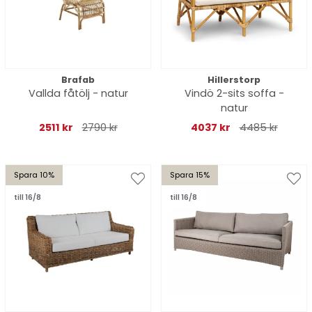
Brafab
Hillerstorp
Vallda fåtölj - natur
Vindö 2-sits soffa -
natur
2511 kr
2790 kr
4037 kr
4485 kr
Spara 10%
Spara 15%
till 16/8
till 16/8