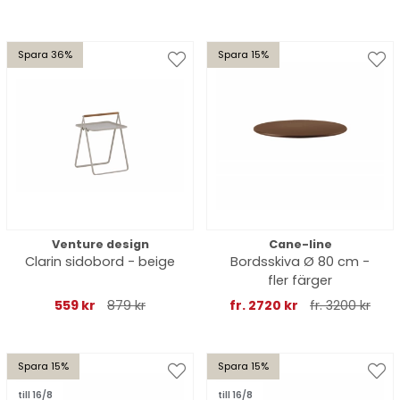
Spara 36%
Spara 15%
Venture design
Cane-line
Clarin sidobord - beige
Bordsskiva Ø 80 cm -
fler färger
559 kr
879 kr
fr. 2720 kr
fr. 3200 kr
Spara 15%
Spara 15%
till 16/8
till 16/8