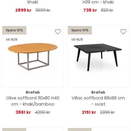
khaki
H39 cm - khaki
2899 kr
3699 kr
738 kr
820 kr
Spara 10%
Spara 10%
till 16/8
till 16/8
Brafab
Brafab
Olive soffbord 110x80 H40
Villac soffbord 88x88 cm
cm - khaki/bamboo
- svart
3861 kr
4290 kr
2151 kr
2390 kr