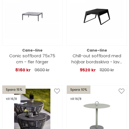
Cane-line
Cane-line
Conic soffbord 75x75
Chill-out soffbord med
cm - fler färger
höjbar bordsskiva - lava
grey
8160 kr
9600 kr
9520 kr
11200 kr
Spara 15%
Spara 10%
till 16/8
till 16/8