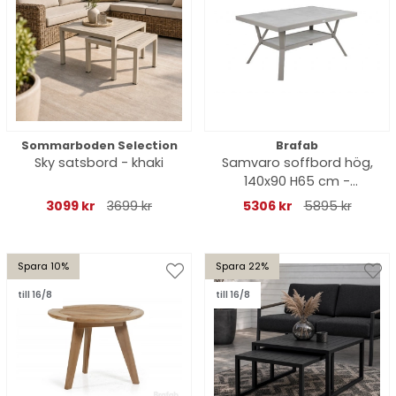
Sommarboden Selection
Brafab
Sky satsbord - khaki
Samvaro soffbord hög,
140x90 H65 cm -
khaki/glas
3099 kr
3699 kr
5306 kr
5895 kr
Spara 10%
Spara 22%
till 16/8
till 16/8