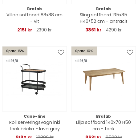
Brafab
Brafab
Villac soffbord 88x88 cm
Sling soffbord 135x85
- vit
H40/52 cm - antracit
2151 kr
2390 kr
3861 kr
4290 kr
Spara 15%
Spara 10%
till 16/8
till 16/8
Cane-line
Brafab
Roll serveringsvagn inkl
Lilja soffbord 140x70 H50
teak bricka - lava grey
cm - teak
9180 kr
10800 kr
8631 kr
9590 kr