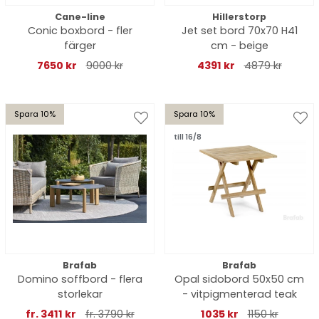
Cane-line
Hillerstorp
Conic boxbord - fler
Jet set bord 70x70 H41
färger
cm - beige
7650 kr
9000 kr
4391 kr
4879 kr
Spara 10%
Spara 10%
till 16/8
Brafab
Brafab
Domino soffbord - flera
Opal sidobord 50x50 cm
storlekar
- vitpigmenterad teak
fr. 3411 kr
fr. 3790 kr
1035 kr
1150 kr