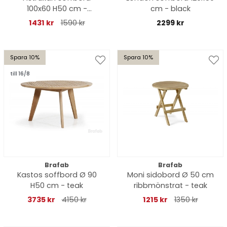
100x60 H50 cm -
cm - black
rotting/glas
1431 kr
1590 kr
2299 kr
Spara 10%
Spara 10%
till 16/8
Brafab
Brafab
Kastos soffbord Ø 90
Moni sidobord Ø 50 cm
H50 cm - teak
ribbmönstrat - teak
3735 kr
4150 kr
1215 kr
1350 kr