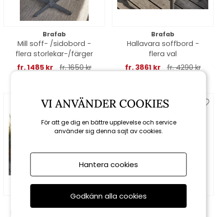
Brafab
Brafab
Mill soff- /sidobord -
Hallavara soffbord -
flera storlekar-/färger
flera val
fr. 1485 kr
fr. 1650 kr
fr. 3861 kr
fr. 4290 kr
Spara 15%
VI ANVÄNDER COOKIES
För att ge dig en bättre upplevelse och service
använder sig denna sajt av cookies.
Hantera cookies
Godkänn alla cookies
Houe
Cane-line
EDGE soffbord/brickbord
Bordsskiva Ø 45 cm -