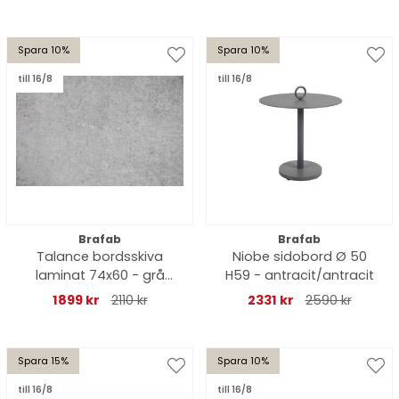
Spara 10%
Spara 10%
till 16/8
till 16/8
Brafab
Brafab
Talance bordsskiva
Niobe sidobord Ø 50
laminat 74x60 - grå
H59 - antracit/antracit
betonglook
1899 kr
2110 kr
2331 kr
2590 kr
Spara 15%
Spara 10%
till 16/8
till 16/8