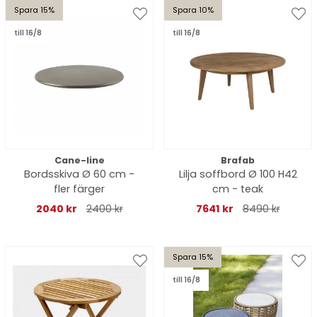
Spara 15%
Spara 10%
till 16/8
till 16/8
Cane-line
Brafab
Bordsskiva Ø 60 cm -
Lilja soffbord Ø 100 H42
fler färger
cm - teak
2040 kr
2400 kr
7641 kr
8490 kr
Spara 15%
till 16/8