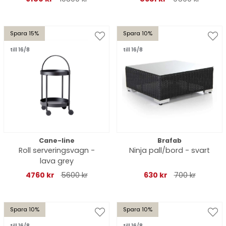
Spara 15%
Spara 10%
till 16/8
till 16/8
Cane-line
Brafab
Roll serveringsvagn -
Ninja pall/bord - svart
lava grey
4760 kr
5600 kr
630 kr
700 kr
Spara 10%
Spara 10%
till 16/8
till 16/8