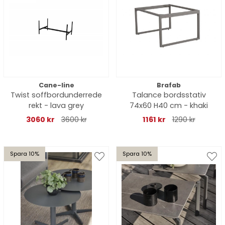
Cane-line
Brafab
Twist soffbordunderrede
Talance bordsstativ
rekt - lava grey
74x60 H40 cm - khaki
3060 kr
3600 kr
1161 kr
1290 kr
Spara 10%
Spara 10%