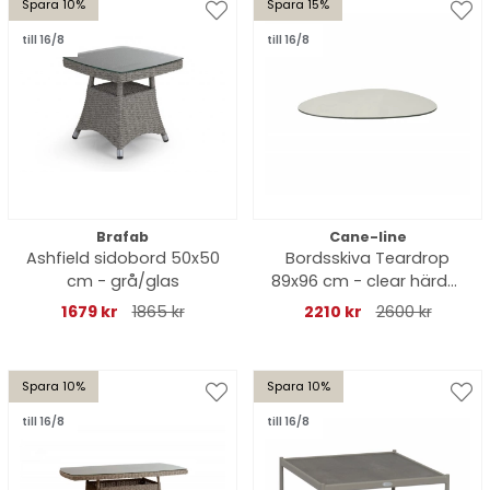
Spara 10%
Spara 15%
till 16/8
till 16/8
Brafab
Cane-line
Ashfield sidobord 50x50
Bordsskiva Teardrop
cm - grå/glas
89x96 cm - clear härdat
glas
1679 kr
1865 kr
2210 kr
2600 kr
Spara 10%
Spara 10%
till 16/8
till 16/8