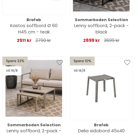
Brafab
Sommarboden Selection
Kastos soffbord Ø 60
Lenny soffbord, 2-pack -
H45 cm - teak
black
2511 kr
2790 kr
2899 kr
3699 kr
Spara 22%
Spara 10%
till 16/8
till 16/8
Sommarboden Selection
Brafab
Lenny soffbord, 2-pack -
Delia sidobord 45x40