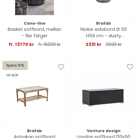
Cane-line
Brafab
Basket soffbord, mellan
Niobe sidobord Ø 50
- fler färger
H59 cm - dusty
green/antracit
fr. 13770 kr
fr. 16200 kr
2331 kr
2590 kr
Spara 10%
till 16/8
Brafab
Venture design
Astrakan soffbord
London soffbord 120x50