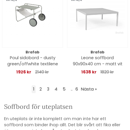
Brafab
Brafab
Poul sidobord - dusty
Leone soffbord
green/offwhite textilene
90x90x40 cm - matt vit
1926 kr
2140 kr
1638 kr
1820 kr
1
2
3
4
5
..
6
Nästa
»
Soffbord för uteplatsen
En uteplats är inte komplett om man inte har ett
soffbord som binder ihop allt. Det blir svårt att fika eller