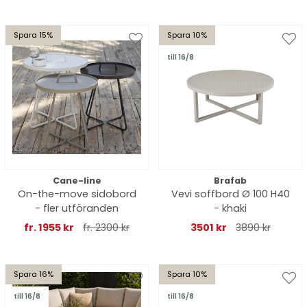
Spara 15%
Spara 10%
till 16/8
Cane-line
Brafab
On-the-move sidobord
Vevi soffbord Ø 100 H40
- fler utföranden
- khaki
fr. 1955 kr
fr. 2300 kr
3501 kr
3890 kr
Spara 16%
Spara 10%
till 16/8
till 16/8