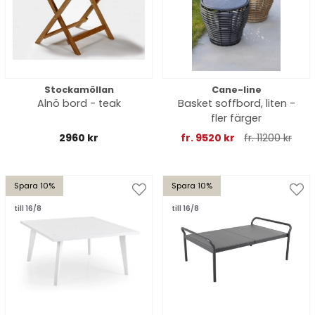
Stockamöllan
Cane-line
Alnö bord - teak
Basket soffbord, liten -
fler färger
2960 kr
fr. 9520 kr
fr. 11200 kr
Spara 10%
Spara 10%
till 16/8
till 16/8