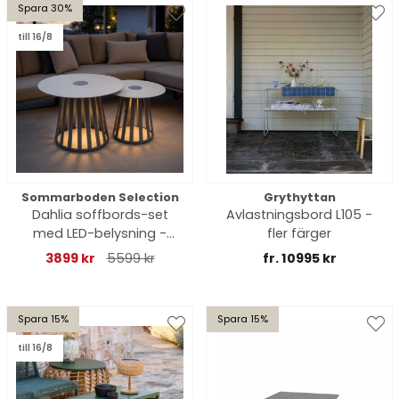
Spara 30%
till 16/8
Sommarboden Selection
Grythyttan
Dahlia soffbords-set
Avlastningsbord L105 -
med LED-belysning -
fler färger
khaki
3899 kr
5599 kr
fr. 10995 kr
Spara 15%
Spara 15%
till 16/8