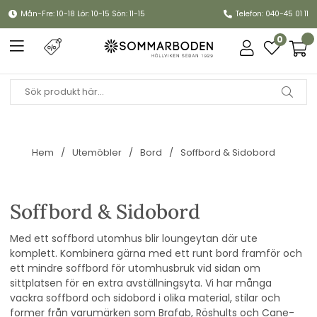
Mån-Fre: 10-18 Lör: 10-15 Sön: 11-15
Telefon: 040-45 01 11
0
Hem
Utemöbler
Bord
Soffbord & Sidobord
Soffbord & Sidobord
Med ett soffbord utomhus blir
loungeytan
där ute
komplett. Kombinera gärna med ett runt bord framför och
ett mindre soffbord för utomhusbruk vid sidan om
sittplatsen för en extra avställningsyta. Vi har många
vackra soffbord och sidobord i olika material, stilar och
former från varumärken som Brafab, Röshults och Cane-