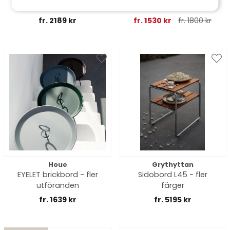
- fler utföranden
fler utföranden
fr. 2189 kr
fr. 1530 kr
fr. 1800 kr
Houe
Grythyttan
EYELET brickbord - fler
Sidobord L45 - fler
utföranden
färger
fr. 1639 kr
fr. 5195 kr