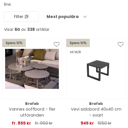
line.
Filter
Mest populära
Visar
60
av
338
artiklar
Spara 10%
Spara 10%
till 16/8
Brafab
Brafab
Vannes soffbord - fler
Vevi sidobord 40x40 cm
utföranden
- svart
fr. 855 kr
fr. 950 kr
945 kr
1050 kr