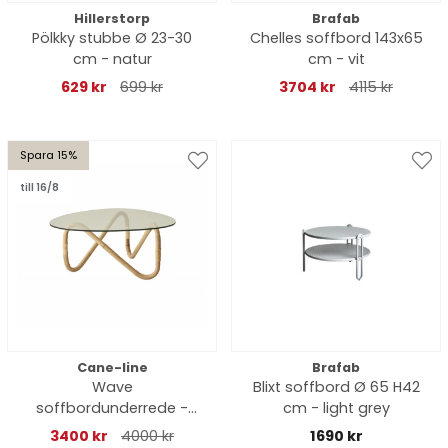
Hillerstorp
Brafab
Pölkky stubbe Ø 23-30
Chelles soffbord 143x65
cm - natur
cm - vit
629 kr
699 kr
3704 kr
4115 kr
Spara 15%
till 16/8
Cane-line
Brafab
Wave
Blixt soffbord Ø 65 H42
soffbordunderrede -
cm - light grey
natural
3400 kr
4000 kr
1690 kr