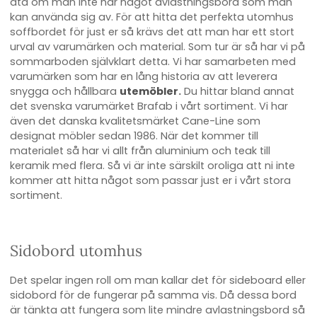
äta om man inte har något avlastningsbord som man
kan använda sig av. För att hitta det perfekta utomhus
soffbordet för just er så krävs det att man har ett stort
urval av varumärken och material. Som tur är så har vi på
sommarboden självklart detta. Vi har samarbeten med
varumärken som har en lång historia av att leverera
snygga och hållbara
utemöbler
.
Du hittar bland annat
det svenska varumärket Brafab i vårt sortiment. Vi har
även det danska kvalitetsmärket Cane-Line som
designat möbler sedan 1986. När det kommer till
materialet så har vi allt från aluminium och teak till
keramik med flera. Så vi är inte särskilt oroliga att ni inte
kommer att hitta något som passar just er i vårt stora
sortiment.
Sidobord utomhus
Det spelar ingen roll om man kallar det för sideboard eller
sidobord för de fungerar på samma vis. Då dessa bord
är tänkta att fungera som lite mindre avlastningsbord så