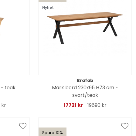
Nyhet
Brafab
 - teak
Mark bord 230x95 H73 cm -
svart/teak
17721 kr
 kr
19690 kr
Spara 10%