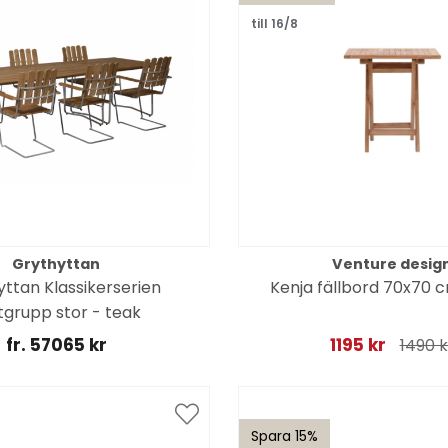
till 16/8
Grythyttan
Venture desig
ttan Klassikerserien
Kenja fällbord 70x70 
grupp stor - teak
fr. 57065 kr
1195 kr
1490 k
Spara 15%