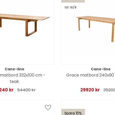
till 16/8
Cane-line
Cane-line
 matbord 332x100 cm -
Grace matbord 240x90 
teak
240 kr
29920 kr
54400 kr
35200
Spara 10%