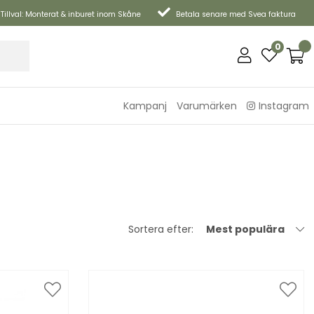
Tillval: Monterat & inburet inom Skåne
Betala senare med Svea faktura
0
Kampanj
Varumärken
Instagram
Sortera efter:
Mest populära