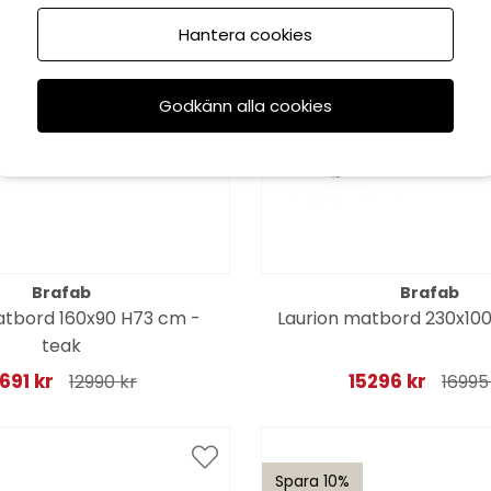
till 16/8
Hantera cookies
Godkänn alla cookies
Brafab
Brafab
tbord 160x90 H73 cm -
Laurion matbord 230x100
teak
1691 kr
15296 kr
12990 kr
16995
Spara 10%