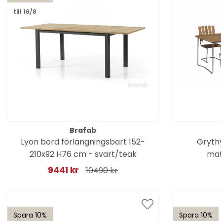
till 16/8
Brafab
Lyon bord förlängningsbart 152-
Grythy
210x92 H76 cm - svart/teak
mat
9441 kr
10490 kr
Spara 10%
Spara 10%