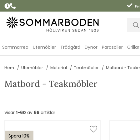
Per
Sommarrea
Utemöbler
Trädgård
Dynor
Parasoller
Grillar
Hem
Utemöbler
Material
Teakmöbler
Matbord - Teak
Matbord - Teakmöbler
Visar
1-60
av
65
artiklar
Spara 10%