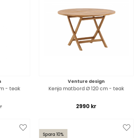
n
Venture design
cm - teak
Kenja matbord Ø 120 cm - teak
2990 kr
r
Spara 10%