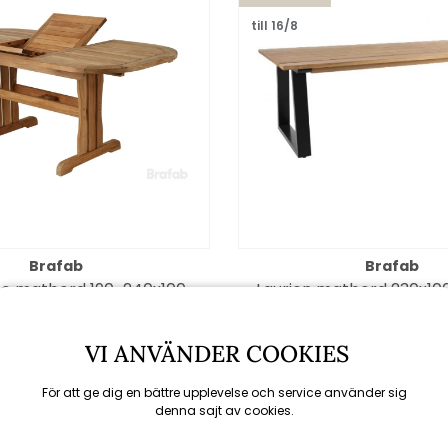
till 16/8
Brafab
Brafab
e matbord 190-240x100
Laurion matbord 230x10
cm - teak
svart/teak
3131 kr
14841 kr
14590 kr
16490
VI ANVÄNDER COOKIES
För att ge dig en bättre upplevelse och service använder sig
denna sajt av cookies.
Spara 10%