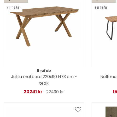
till 16/8
till 16/8
Brafab
Julita matbord 220x90 H73 cm -
Nolli m
teak
20241 kr
1
22490 kr