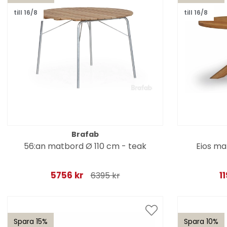
till 16/8
till 16/8
Brafab
56:an matbord Ø 110 cm - teak
Eios ma
5756 kr
1
6395 kr
Spara 15%
Spara 10%