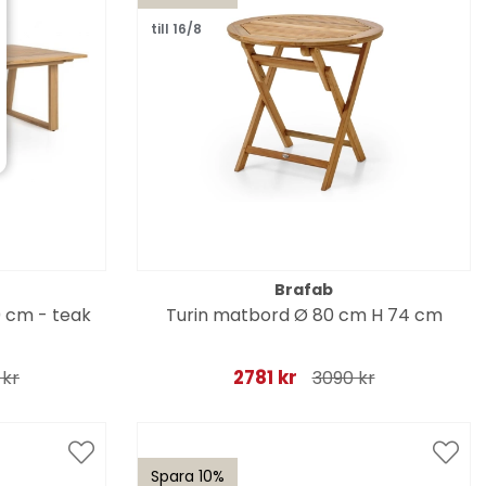
till 16/8
Brafab
 cm - teak
Turin matbord Ø 80 cm H 74 cm
2781 kr
 kr
3090 kr
Spara 10%