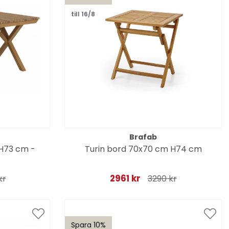
till 16/8
Brafab
 H73 cm -
Turin bord 70x70 cm H74 cm
2961 kr
kr
3290 kr
Spara 10%