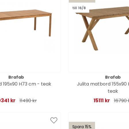
till 16/8
Brafab
Brafab
d 195x90 H73 cm - teak
Julita matbord 155x90
teak
0341 kr
15111 kr
11490 kr
16790 
Spara 15%