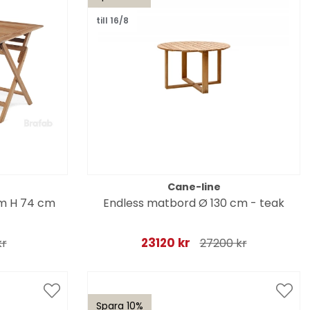
till 16/8
Cane-line
cm H 74 cm
Endless matbord Ø 130 cm - teak
23120 kr
kr
27200 kr
Spara 10%