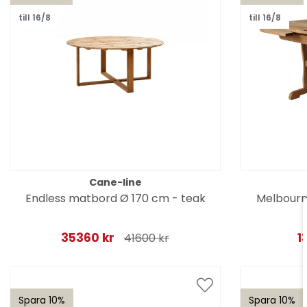
till 16/8
till 16/8
Cane-line
Endless matbord Ø 170 cm - teak
Melbourn
35360 kr
1
41600 kr
Spara 10%
Spara 10%