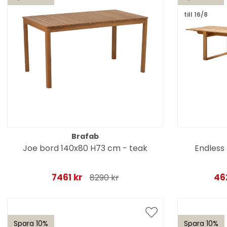
till 16/8
Brafab
Joe bord 140x80 H73 cm - teak
Endless
7461 kr
46
8290 kr
Spara 10%
Spara 10%