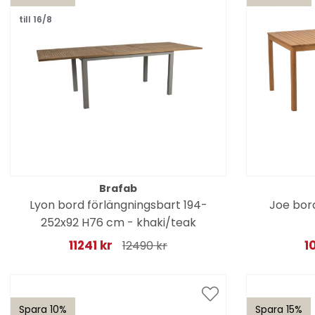
till 16/8
Brafab
Lyon bord förlängningsbart 194-
Joe bor
252x92 H76 cm - khaki/teak
11241 kr
1
12490 kr
Spara 10%
Spara 15%