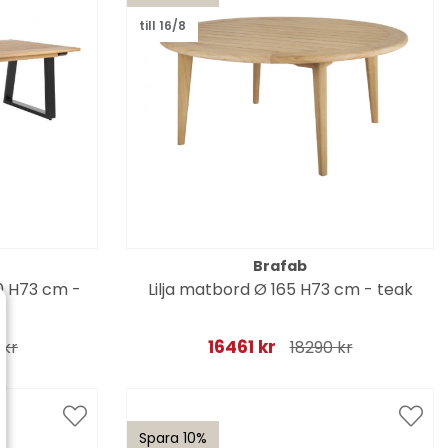
till 16/8
Brafab
0 H73 cm -
Lilja matbord Ø 165 H73 cm - teak
16461 kr
 kr
18290 kr
Spara 10%