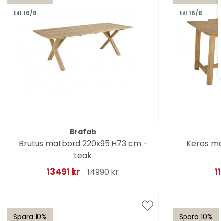
till 16/8
till 16/8
Brafab
Brutus matbord 220x95 H73 cm -
Keros ma
teak
13491 kr
1
14990 kr
Spara 10%
Spara 10%