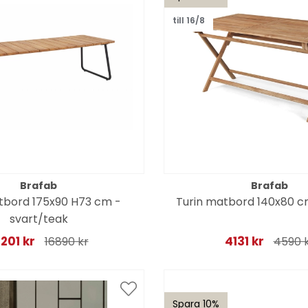
till 16/8
Brafab
Brafab
atbord 175x90 H73 cm -
Turin matbord 140x80 
svart/teak
5201 kr
4131 kr
16890 kr
4590 
Spara 10%