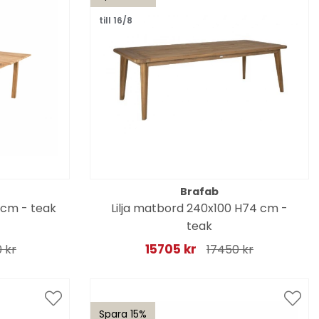
till 16/8
Brafab
cm - teak
Lilja matbord 240x100 H74 cm -
teak
15705 kr
 kr
17450 kr
Spara 15%