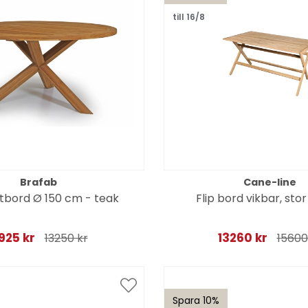
till 16/8
Brafab
Cane-line
tbord Ø 150 cm - teak
Flip bord vikbar, stor
1925 kr
13260 kr
13250 kr
15600
Spara 10%