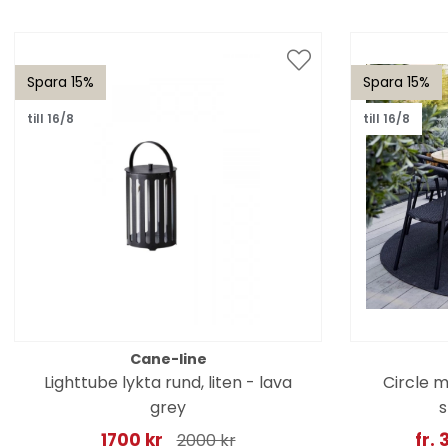
Spara 15%
Spara 15%
till 16/8
till 16/8
Cane-line
Lighttube lykta rund, liten - lava
Circle m
grey
s
1700 kr
fr. 
2000 kr