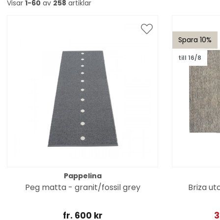
Visar
1-60
av
258
artiklar
Spara 10%
till 16/8
Pappelina
Peg matta - granit/fossil grey
Briza u
fr. 600 kr
3