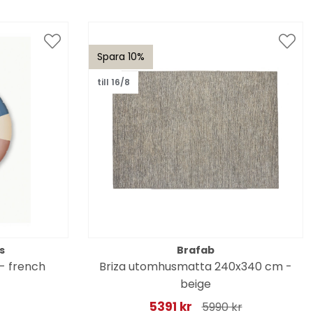
Spara 10%
till 16/8
s
Brafab
 - french
Briza utomhusmatta 240x340 cm -
beige
5391 kr
5990 kr