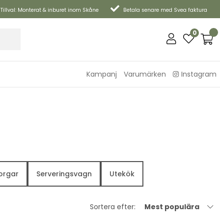
Tillval: Monterat & inburet inom Skåne
Betala senare med Svea faktura
0
Kampanj
Varumärken
Instagram
orgar
Serveringsvagn
Utekök
Sortera efter:
Mest populära