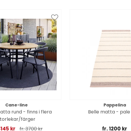
Cane-line
Pappelina
atta rund - finns i flera
Belle matta - pale
torlekar/färger
3145 kr
fr. 1200 kr
fr. 3700 kr