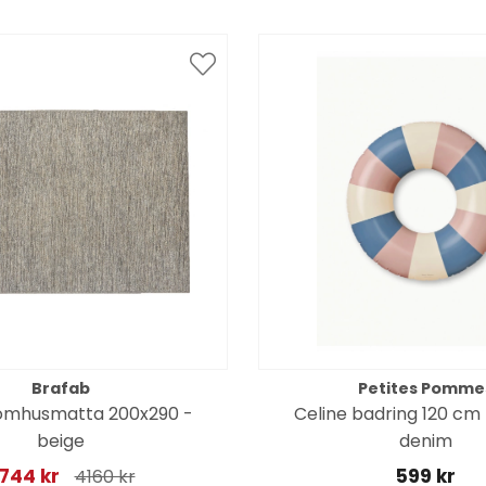
Brafab
Petites Pomme
tomhusmatta 200x290 -
Celine badring 120 cm
beige
denim
744 kr
599 kr
4160 kr