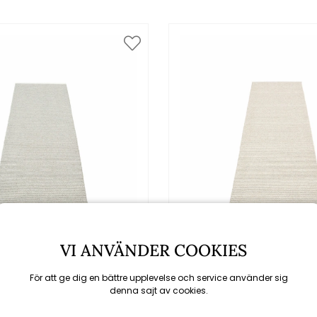
VI ANVÄNDER COOKIES
Pappelina
Pappelina
tta - fossil grey/warm
Mono matta - linen/
För att ge dig en bättre upplevelse och service använder sig
grey
denna sajt av cookies.
fr. 1200 kr
fr. 1200 kr