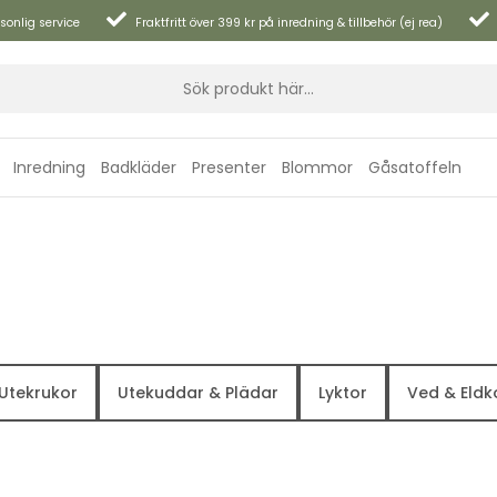
sonlig service
Fraktfritt över 399 kr på inredning & tillbehör (ej rea)
Inredning
Badkläder
Presenter
Blommor
Gåsatoffeln
Utekrukor
Utekuddar & Plädar
Lyktor
Ved & Eldk