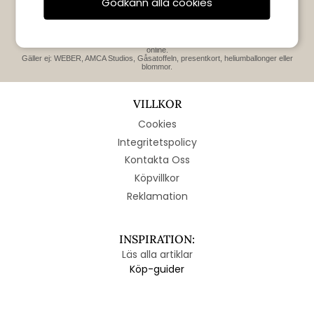
Godkänn alla cookies
Gäller endast nya prenumeranter.
Kan ej kombineras med andra erbjudanden eller rabatter. Giltig i sju dagar enbart
online.
Gäller ej: WEBER, AMCA Studios, Gåsatoffeln, presentkort, heliumballonger eller
blommor.
VILLKOR
Cookies
Integritetspolicy
Kontakta Oss
Köpvillkor
Reklamation
INSPIRATION:
Läs alla artiklar
Köp-guider