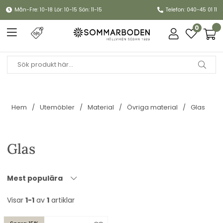
Mån-Fre: 10-18 Lör: 10-15 Sön: 11-15
Telefon: 040-45 01 11
0
Hem
Utemöbler
Material
Övriga material
Glas
Glas
Mest populära
Visar
1-1
av
1
artiklar