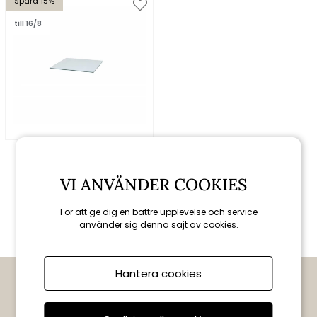
Spara 15%
till 16/8
Cane-line
Chester bordsskiva
59x59 cm - clear härdat
VI ANVÄNDER COOKIES
glas
680 kr
800 kr
För att ge dig en bättre upplevelse och service
använder sig denna sajt av cookies.
Hantera cookies
PRENUMERERA OCH FÅ 10 % RABATT
Tips, exklusiva erbjudanden och nyheter direkt i din inkorg.