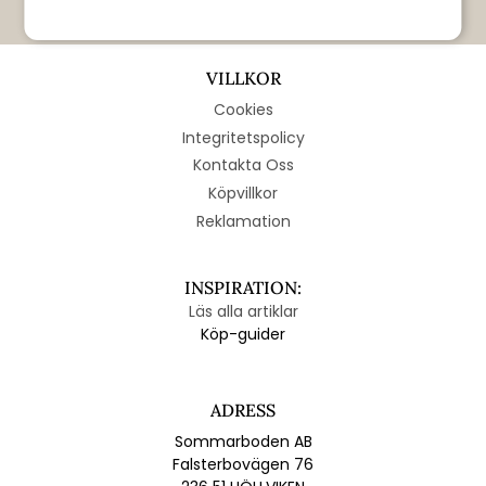
Gäller ej: WEBER, AMCA Studios, Gåsatoffeln, presentkort, heliumballonger eller
blommor.
VILLKOR
Cookies
Integritetspolicy
Kontakta Oss
Köpvillkor
Reklamation
INSPIRATION:
Läs alla artiklar
Köp-guider
ADRESS
Sommarboden AB
Falsterbovägen 76