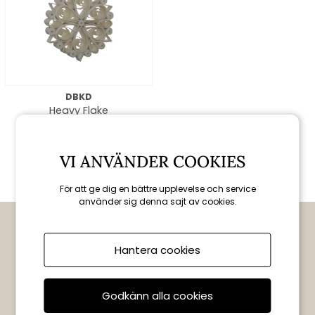
DBKD
Heavy Flake
juldekoration, large
119 kr
VI ANVÄNDER COOKIES
För att ge dig en bättre upplevelse och service
använder sig denna sajt av cookies.
PRENUMERERA OCH FÅ 10 % RABATT
Tips, exklusiva erbjudanden och nyheter direkt i din inkorg.
Hantera cookies
Gäller endast nya prenumeranter.
Godkänn alla cookies
Kan ej kombineras med andra erbjudanden eller rabatter. Giltig i sju dagar enbart
online.