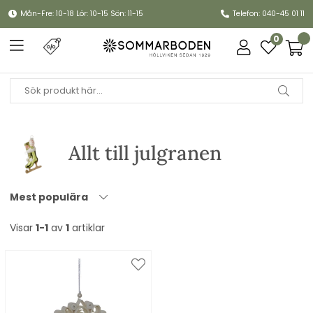
Mån-Fre: 10-18 Lör: 10-15 Sön: 11-15
Telefon: 040-45 01 11
0
Allt till julgranen
Mest populära
Visar
1-1
av
1
artiklar