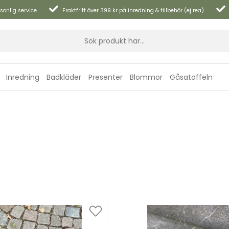
sonlig service
Fraktfritt över 399 kr på inredning & tillbehör (ej rea)
Inredning
Badkläder
Presenter
Blommor
Gåsatoffeln