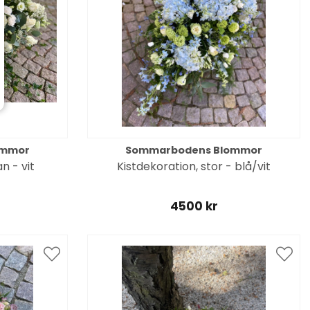
ommor
Sommarbodens Blommor
n - vit
Kistdekoration, stor - blå/vit
4500 kr