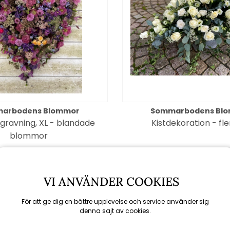
arbodens Blommor
Sommarbodens Bl
gravning, XL - blandade
Kistdekoration - fle
blommor
5000 kr
fr. 2500 kr
VI ANVÄNDER COOKIES
För att ge dig en bättre upplevelse och service använder sig
denna sajt av cookies.