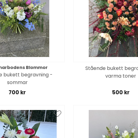
arbodens Blommor
Stående bukett begra
e bukett begravning -
varma toner
sommar
700 kr
500 kr