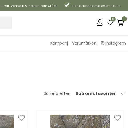
Tillval: Monterat & inburet inom Skåne
Betala senare med Svea faktura
0
Kampanj
Varumärken
Instagram
Sortera efter:
Butikens favoriter