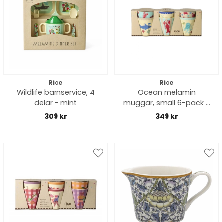
Rice
Rice
Wildlife barnservice, 4
Ocean melamin
delar - mint
muggar, small 6-pack -
blue
309 kr
349 kr