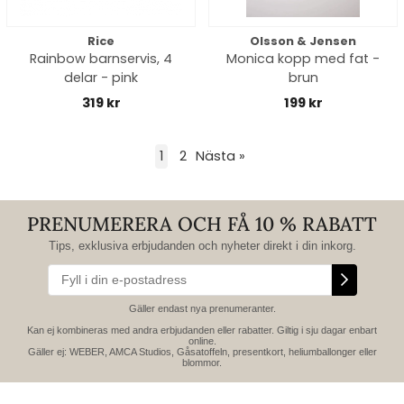
Rice
Olsson & Jensen
Rainbow barnservis, 4
Monica kopp med fat -
delar - pink
brun
319 kr
199 kr
1
2
Nästa
»
PRENUMERERA OCH FÅ 10 % RABATT
Tips, exklusiva erbjudanden och nyheter direkt i din inkorg.
Gäller endast nya prenumeranter.
Kan ej kombineras med andra erbjudanden eller rabatter. Giltig i sju dagar enbart
online.
Gäller ej: WEBER, AMCA Studios, Gåsatoffeln, presentkort, heliumballonger eller
blommor.