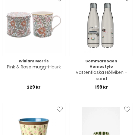
William Morris
Sommarboden
Pink & Rose mugg-i-burk
Homestyle
Vattenflaska Höllviken -
sand
229 kr
199 kr