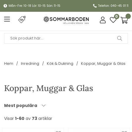
Mån-Fre: 10-18 Lör: 10-15 Sön: 11-15
Telefon: 040-45 01 11
0
Hem
Inredning
Kök & Dukning
Koppar, Muggar & Glas
Koppar, Muggar & Glas
Mest populära
Visar
1-60
av
73
artiklar