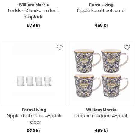
William Morris
Ferm Living
Lodden 3 burkar m lock,
Ripple karaff set, smal
staplade
579 kr
465 kr
Ferm Living
William Morris
Ripple dricksglas, 4-pack
Lodden muggar, 4-pack
- clear
575 kr
499 kr