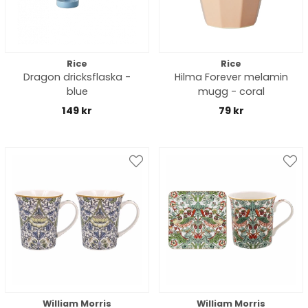
Rice
Rice
Dragon dricksflaska -
Hilma Forever melamin
blue
mugg - coral
149 kr
79 kr
William Morris
William Morris