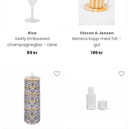
Rice
Olsson & Jensen
Swirly Embossed
Monica kopp med fat -
champagneglas - clear
gul
89 kr
199 kr