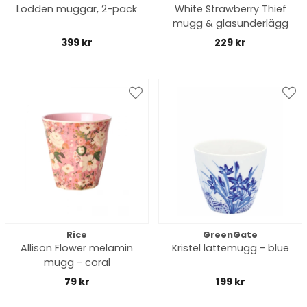
Lodden muggar, 2-pack
White Strawberry Thief
mugg & glasunderlägg
399 kr
229 kr
Rice
GreenGate
Allison Flower melamin
Kristel lattemugg - blue
mugg - coral
79 kr
199 kr