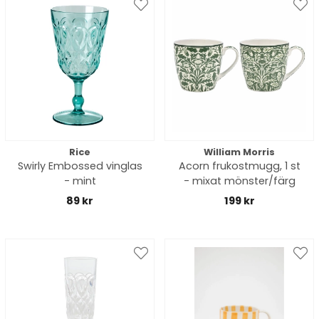
Rice
William Morris
Swirly Embossed vinglas
Acorn frukostmugg, 1 st
- mint
- mixat mönster/färg
89 kr
199 kr