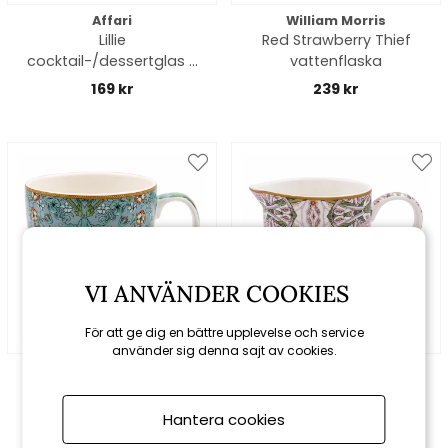
Affari
William Morris
Lillie
Red Strawberry Thief
cocktail-/dessertglas -
vattenflaska
gul
169 kr
239 kr
VI ANVÄNDER COOKIES
För att ge dig en bättre upplevelse och service
använder sig denna sajt av cookies.
William Morris
William Morris
Teal Strawberry Thief
Pimpernel Pink
frukostmugg
mjölkkanna
Hantera cookies
199 kr
199 kr