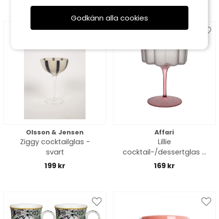
Godkänn alla cookies
Olsson & Jensen
Affari
Ziggy cocktailglas -
Lillie
svart
cocktail-/dessertglas -
rosa
199 kr
169 kr