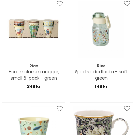
Rice
Rice
Hero melamin muggar,
Sports drickflaska - soft
small 6-pack - green
green
349 kr
149 kr