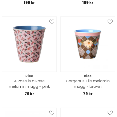
199 kr
199 kr
Rice
Rice
A Rose is a Rose
Gorgeous Tile melamin
melamin mugg - pink
mugg - brown
79 kr
79 kr