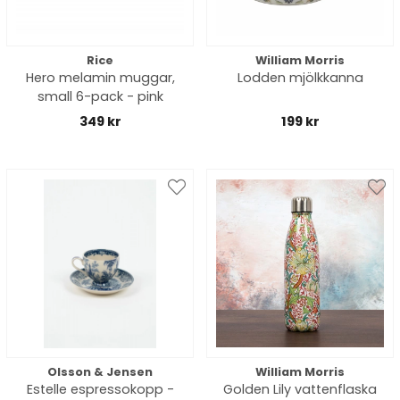
Rice
William Morris
Hero melamin muggar,
Lodden mjölkkanna
small 6-pack - pink
349 kr
199 kr
Olsson & Jensen
William Morris
Estelle espressokopp -
Golden Lily vattenflaska