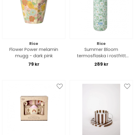
Rice
Rice
Flower Power melamin
Summer Bloom
mugg - dark pink
termosflaska i rostfritt
stål - mint
79 kr
289 kr