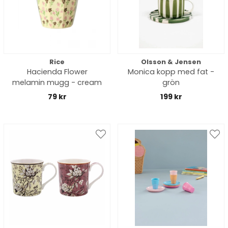
Rice
Olsson & Jensen
Hacienda Flower
Monica kopp med fat -
melamin mugg - cream
grön
79 kr
199 kr