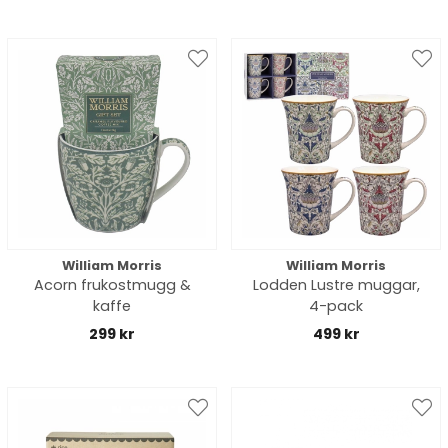
William Morris
William Morris
Acorn frukostmugg &
Lodden Lustre muggar,
kaffe
4-pack
299 kr
499 kr