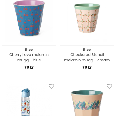
Rice
Rice
Cherry Love melamin
Checkered Stencil
mugg - blue
melamin mugg - cream
79 kr
79 kr