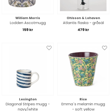
William Morris
Ohlsson & Lohaven
Lodden Ascotmugg
Atlantis flaska - gråsäl
159 kr
479 kr
Lexington
Rice
Diagonal Stripes mugg -
Emma´s melamin mugg
navy/white
- soft yellow