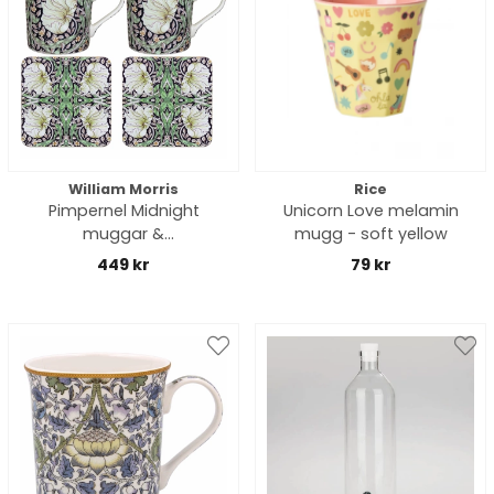
William Morris
Rice
Pimpernel Midnight
Unicorn Love melamin
muggar &
mugg - soft yellow
glasunderlägg, 2-pack
449 kr
79 kr