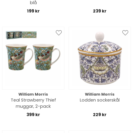
blå
199 kr
239 kr
William Morris
William Morris
Teal Strawberry Thief
Lodden sockerskål
muggar, 2-pack
399 kr
229 kr