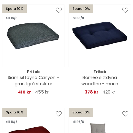
Spara 10%
Spara 10%
till 16/8
till 16/8
Fritab
Fritab
Siam sittdyna Canyon -
Borneo sittdyna
granitgrå struktur
woodline - marin
410 kr
455 kr
378 kr
420 kr
Spara 10%
Spara 10%
till 16/8
till 16/8