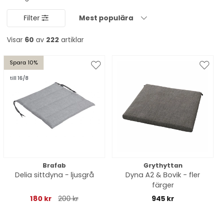
Filter
Mest populära
Visar
60
av
222
artiklar
Spara 10%
till 16/8
Brafab
Grythyttan
Delia sittdyna - ljusgrå
Dyna A2 & Bovik - fler
färger
180 kr
200 kr
945 kr