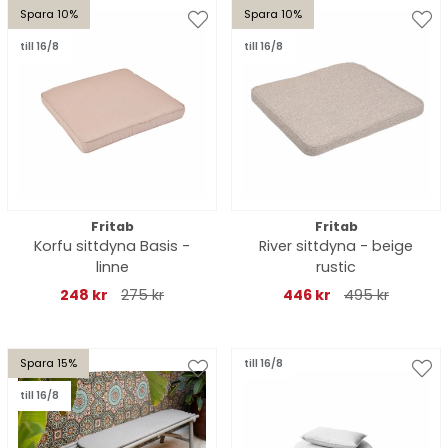
Spara 10%
Spara 10%
till 16/8
till 16/8
Fritab
Fritab
Korfu sittdyna Basis -
River sittdyna - beige
linne
rustic
248 kr
275 kr
446 kr
495 kr
Spara 15%
till 16/8
till 16/8