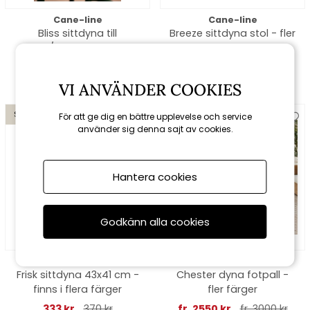
Cane-line
Cane-line
Bliss sittdyna till
Breeze sittdyna stol - fler
stol/karmstol - fler
färger
färger
680 kr
800 kr
fr. 680 kr
fr. 800 kr
VI ANVÄNDER COOKIES
Spara 10%
Spara 15%
För att ge dig en bättre upplevelse och service
använder sig denna sajt av cookies.
till 16/8
Hantera cookies
Godkänn alla cookies
Brafab
Cane-line
Frisk sittdyna 43x41 cm -
Chester dyna fotpall -
finns i flera färger
fler färger
333 kr
370 kr
fr. 2550 kr
fr. 3000 kr