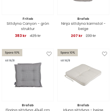
Fritab
Brafab
Sittdyna Canyon - grön
Ninja sittdyna karmstol -
struktur
beige
383 kr
425 kr
207 kr
230 kr
Spara 10%
Spara 10%
till 16/8
till 16/8
Brafab
Brafab
Florina sittdyna 41x41 cm
Iduna sittdyna - beige