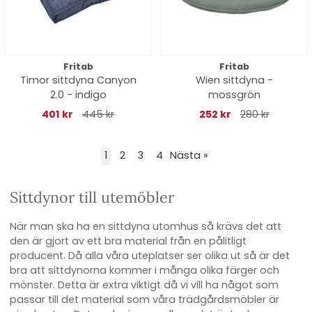
Fritab
Fritab
Timor sittdyna Canyon
Wien sittdyna -
2.0 - indigo
mossgrön
401 kr
445 kr
252 kr
280 kr
1
2
3
4
Nästa
»
Sittdynor till utemöbler
När man ska ha en sittdyna utomhus så krävs det att
den är gjort av ett bra material från en pålitligt
producent. Då alla våra uteplatser ser olika ut så är det
bra att sittdynorna kommer i många olika färger och
mönster. Detta är extra viktigt då vi vill ha något som
passar till det material som våra trädgårdsmöbler är