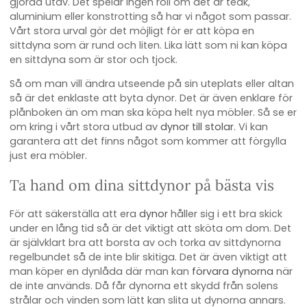
gjorda utav. Det spelar ingen roll om det är teak,
aluminium eller konstrotting så har vi något som passar.
Vårt stora urval gör det möjligt för er att köpa en
sittdyna som är rund och liten. Lika lätt som ni kan köpa
en sittdyna som är stor och tjock.
Så om man vill ändra utseende på sin uteplats eller altan
så är det enklaste att byta dynor. Det är även enklare för
plånboken än om man ska köpa helt nya möbler. Så se er
om kring i vårt stora utbud av
dynor till stolar
. Vi kan
garantera att det finns något som kommer att förgylla
just era möbler.
Ta hand om dina sittdynor på bästa vis
För att säkerställa att era
dynor
håller sig i ett bra skick
under en lång tid så är det viktigt att sköta om dom. Det
är självklart bra att borsta av och torka av sittdynorna
regelbundet så de inte blir skitiga. Det är även viktigt att
man köper en dynlåda där man kan
förvara dynorna
när
de inte används. Då får dynorna ett skydd från solens
strålar och vinden som lätt kan slita ut dynorna annars.