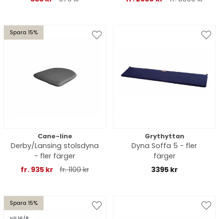
Spara 15%
Cane-line
Grythyttan
Derby/Lansing stolsdyna
Dyna Soffa 5 - fler
- fler färger
färger
fr. 935 kr
fr. 1100 kr
3395 kr
Spara 15%
till 16/8