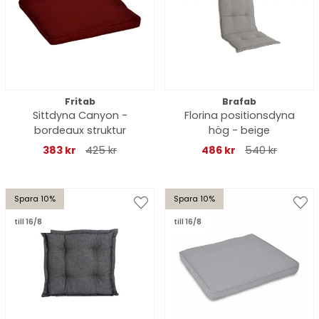
Fritab
Brafab
Sittdyna Canyon -
Florina positionsdyna
bordeaux struktur
hög - beige
383 kr
425 kr
486 kr
540 kr
Spara 10%
Spara 10%
till 16/8
till 16/8