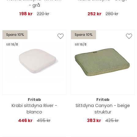
- grå
198 kr
220 kr
252 kr
280 kr
Spara 10%
Spara 10%
till 16/8
till 16/8
Fritab
Fritab
Krabi sittdyna River -
Sittdyna Canyon - beige
blanco
struktur
446 kr
495 kr
383 kr
425 kr