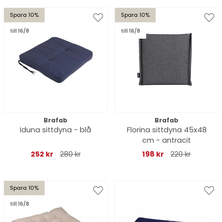
Spara 10%
Spara 10%
till 16/8
till 16/8
Brafab
Brafab
Iduna sittdyna - blå
Florina sittdyna 45x48
cm - antracit
252 kr
280 kr
198 kr
220 kr
Spara 10%
till 16/8