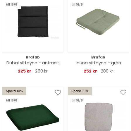
till 16/8
till 16/8
Brafab
Brafab
Dubai sittdyna - antracit
Iduna sittdyna - grön
225 kr
250 kr
252 kr
280 kr
Spara 10%
Spara 10%
till 16/8
till 16/8