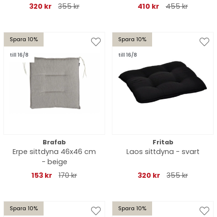
320 kr
355 kr
410 kr
455 kr
Spara 10%
Spara 10%
till 16/8
till 16/8
Brafab
Fritab
Erpe sittdyna 46x46 cm
Laos sittdyna - svart
- beige
153 kr
170 kr
320 kr
355 kr
Spara 10%
Spara 10%