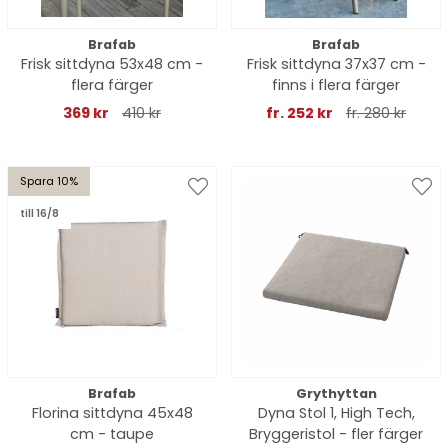
Brafab
Brafab
Frisk sittdyna 53x48 cm -
Frisk sittdyna 37x37 cm -
flera färger
finns i flera färger
369 kr
410 kr
fr. 252 kr
fr. 280 kr
Spara 10%
till 16/8
Brafab
Grythyttan
Florina sittdyna 45x48
Dyna Stol 1, High Tech,
cm - taupe
Bryggeristol - fler färger