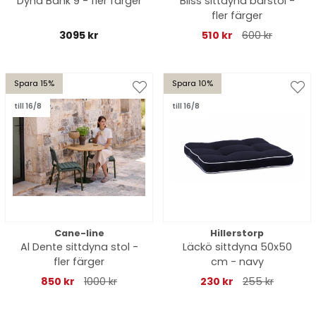
Dyna Bänk 9 - fler färger
Bliss sittdyna barstol -
fler färger
3095 kr
510 kr
600 kr
Spara 15%
Spara 10%
till 16/8
till 16/8
Cane-line
Hillerstorp
Al Dente sittdyna stol -
Läckö sittdyna 50x50
fler färger
cm - navy
850 kr
1000 kr
230 kr
255 kr