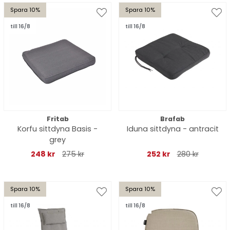
Spara 10%
Spara 10%
till 16/8
till 16/8
Fritab
Brafab
Korfu sittdyna Basis -
Iduna sittdyna - antracit
grey
248 kr
275 kr
252 kr
280 kr
Spara 10%
Spara 10%
till 16/8
till 16/8