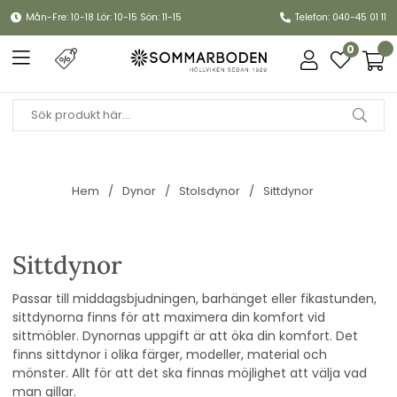
Mån-Fre: 10-18 Lör: 10-15 Sön: 11-15
Telefon: 040-45 01 11
0
Hem
Dynor
Stolsdynor
Sittdynor
Sittdynor
Passar till middagsbjudningen, barhänget eller fikastunden,
sittdynorna finns för att maximera din komfort vid
sittmöbler. Dynornas uppgift är att öka din komfort. Det
finns sittdynor i olika färger, modeller, material och
mönster. Allt för att det ska finnas möjlighet att välja vad
man gillar.