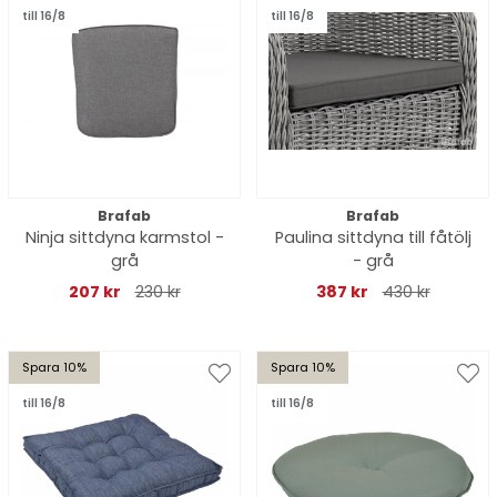
till 16/8
till 16/8
Brafab
Brafab
Ninja sittdyna karmstol -
Paulina sittdyna till fåtölj
grå
- grå
207 kr
230 kr
387 kr
430 kr
Spara 10%
Spara 10%
till 16/8
till 16/8