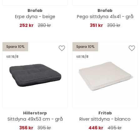
Brafab
Brafab
Erpe dyna - beige
Pego sittdyna 41x41 - grå
252 kr
280 kr
351 kr
390 kr
Spara 10%
Spara 10%
till 16/8
till 16/8
Hillerstorp
Fritab
Sittdyna 49x53 cm - grå
River sittdyna - blanco
356 kr
395 kr
446 kr
495 kr