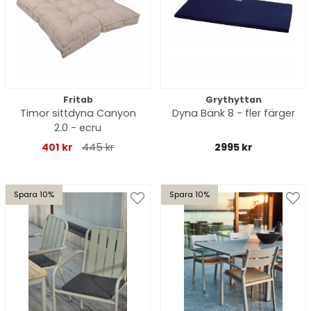
Fritab
Grythyttan
Timor sittdyna Canyon
Dyna Bänk 8 - fler färger
2.0 - ecru
401 kr
445 kr
2995 kr
Spara 10%
Spara 10%