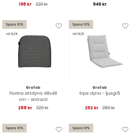
198 kr
220 kr
945 kr
Spara 10%
Spara 10%
till 16/8
till 16/8
Brafab
Brafab
Florina sittdyna 48x48
Erpe dyna - ljusgrå
cm - antracit
288 kr
320 kr
252 kr
280 kr
Spara 10%
Spara 10%