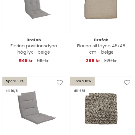
Brafab
Brafab
Florina positionsdyna
Florina sittdyna 48x48
hög lyx - beige
cm - beige
549 kr
610 kr
288 kr
320 kr
Spara 10%
Spara 10%
till 16/8
till 16/8