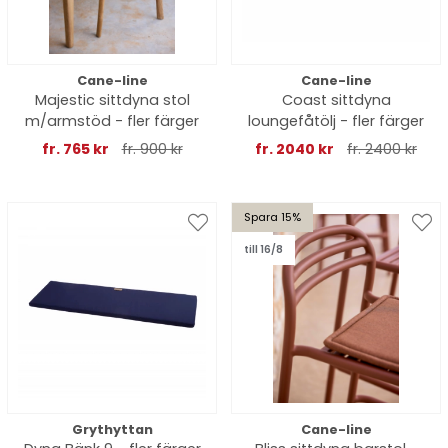
Cane-line
Cane-line
Majestic sittdyna stol
Coast sittdyna
m/armstöd - fler färger
loungefåtölj - fler färger
fr. 765 kr
fr. 900 kr
fr. 2040 kr
fr. 2400 kr
Spara 15%
till 16/8
Grythyttan
Cane-line