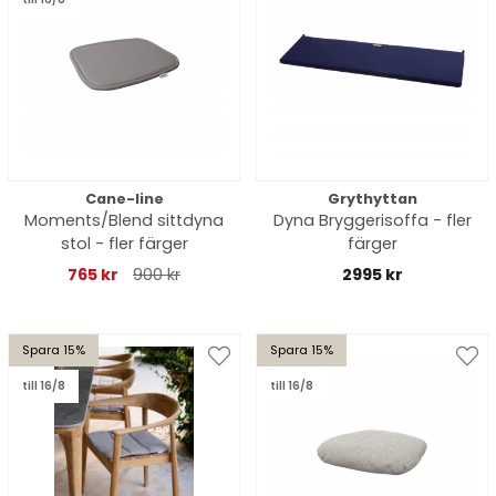
Cane-line
Grythyttan
Moments/Blend sittdyna
Dyna Bryggerisoffa - fler
stol - fler färger
färger
765 kr
900 kr
2995 kr
Spara 15%
Spara 15%
till 16/8
till 16/8