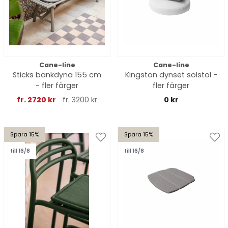
Cane-line
Cane-line
Sticks bänkdyna 155 cm
Kingston dynset solstol -
- fler färger
fler färger
fr. 2720 kr
fr. 3200 kr
0 kr
Spara 15%
Spara 15%
till 16/8
till 16/8