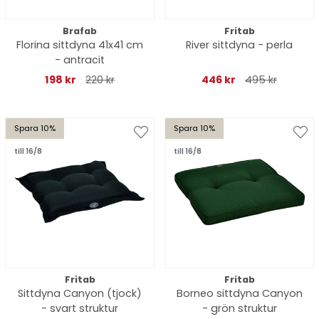
Brafab
Fritab
Florina sittdyna 41x41 cm
River sittdyna - perla
- antracit
198 kr
220 kr
446 kr
495 kr
Spara 10%
Spara 10%
till 16/8
till 16/8
Fritab
Fritab
Sittdyna Canyon (tjock)
Borneo sittdyna Canyon
- svart struktur
- grön struktur