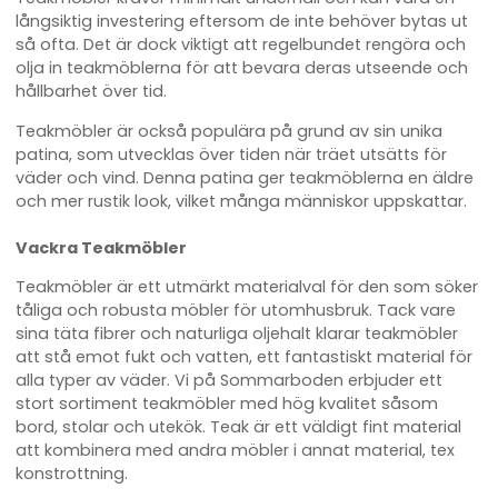
långsiktig investering eftersom de inte behöver bytas ut
så ofta. Det är dock viktigt att regelbundet rengöra och
olja in teakmöblerna för att bevara deras utseende och
hållbarhet över tid.
Teakmöbler är också populära på grund av sin unika
patina, som utvecklas över tiden när träet utsätts för
väder och vind. Denna patina ger teakmöblerna en äldre
och mer rustik look, vilket många människor uppskattar.
Vackra Teakmöbler
Teakmöbler är ett utmärkt materialval för den som söker
tåliga och robusta möbler för utomhusbruk. Tack vare
sina täta fibrer och naturliga oljehalt klarar teakmöbler
att stå emot fukt och vatten, ett fantastiskt material för
alla typer av väder. Vi på Sommarboden erbjuder ett
stort sortiment teakmöbler med hög kvalitet såsom
bord, stolar och utekök. Teak är ett väldigt fint material
att kombinera med andra möbler i annat material, tex
konstrottning.