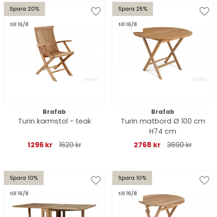
Spara 20%
Spara 25%
till 16/8
till 16/8
Brafab
Brafab
Turin karmstol - teak
Turin matbord Ø 100 cm
H74 cm
1296 kr
1620 kr
2768 kr
3690 kr
Spara 10%
Spara 10%
till 16/8
till 16/8