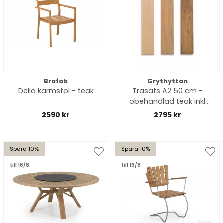
Brafab
Grythyttan
Delia karmstol - teak
Träsats A2 50 cm -
obehandlad teak inkl
skruv
2590 kr
2795 kr
Spara 10%
Spara 10%
till 16/8
till 16/8