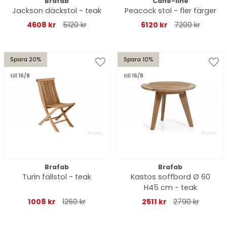
Brafab
Cane-line
Jackson däckstol - teak
Peacock stol - fler färger
4608 kr
5120 kr
6120 kr
7200 kr
Spara 20%
Spara 10%
till 16/8
till 16/8
Brafab
Brafab
Turin fällstol - teak
Kastos soffbord Ø 60
H45 cm - teak
1008 kr
1260 kr
2511 kr
2790 kr