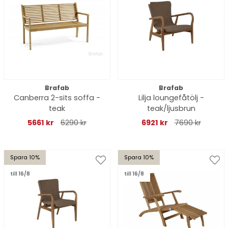
Brafab
Brafab
Canberra 2-sits soffa -
Lilja loungefåtölj -
teak
teak/ljusbrun
5661 kr
6290 kr
6921 kr
7690 kr
Spara 10%
Spara 10%
till 16/8
till 16/8