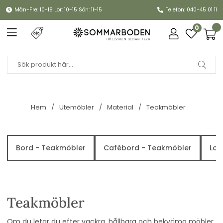
Mån-Fre: 10-18 Lör: 10-15 Sön: 11-15
Telefon: 040-45 01 11
0
Hem
Utemöbler
Material
Teakmöbler
Bord - Teakmöbler
Cafébord - Teakmöbler
Lou
Teakmöbler
Om du letar du efter vackra, hållbara och bekväma möbler