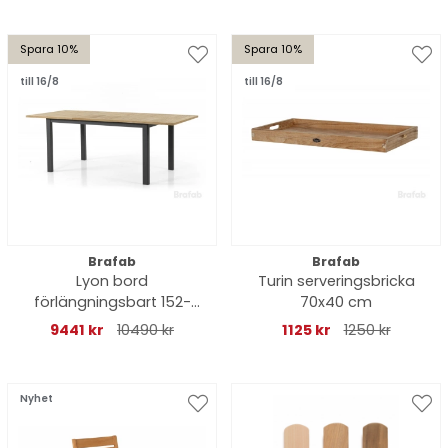
Spara 10%
Spara 10%
till 16/8
till 16/8
Brafab
Brafab
Lyon bord
Turin serveringsbricka
förlängningsbart 152-
70x40 cm
210x92 H76 cm -
9441 kr
10490 kr
1125 kr
1250 kr
svart/teak
Nyhet