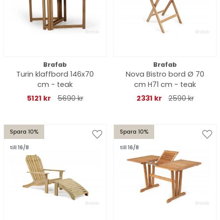
Brafab
Brafab
Turin klaffbord 146x70
Nova Bistro bord Ø 70
cm - teak
cm H71 cm - teak
5121 kr
5690 kr
2331 kr
2590 kr
Spara 10%
Spara 10%
till 16/8
till 16/8