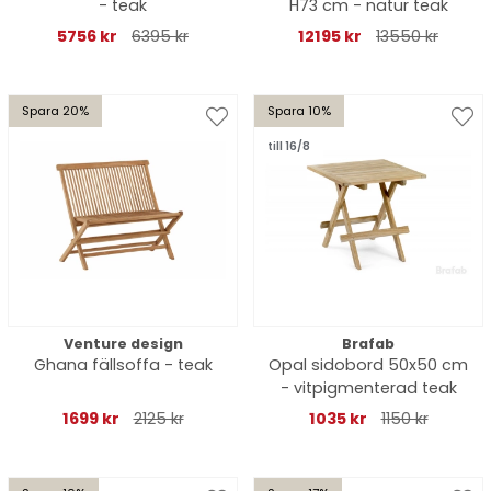
- teak
H73 cm - natur teak
5756 kr
6395 kr
12195 kr
13550 kr
Spara 20%
Spara 10%
till 16/8
Venture design
Brafab
Ghana fällsoffa - teak
Opal sidobord 50x50 cm
- vitpigmenterad teak
1699 kr
2125 kr
1035 kr
1150 kr