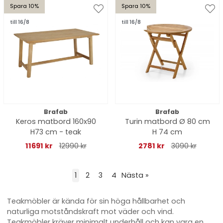
Spara 10%
Spara 10%
till 16/8
till 16/8
Brafab
Brafab
Keros matbord 160x90
Turin matbord Ø 80 cm
H73 cm - teak
H 74 cm
11691 kr
12990 kr
2781 kr
3090 kr
1
2
3
4
Nästa
»
Teakmöbler är kända för sin höga hållbarhet och
naturliga motståndskraft mot väder och vind.
Teakmöbler kräver minimalt underhåll och kan vara en