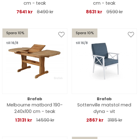
cm - teak
cm - teak
7641 kr
8490 kr
8631 kr
9590 kr
Spara 10%
Spara 10%
till 16/8
till 16/8
Brafab
Brafab
Melbourne matbord 190-
Sottenville matstol med
240x100 cm - teak
dyna - vit
13131 kr
14590 kr
2867 kr
3185 kr