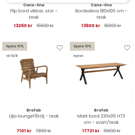
Cane-line
Cane-line
Flip bord vikbar, stor -
Bordsskiva 180x100 cm -
teak
teak
13260 kr
15600 kr
13600 kr
16000 kr
Spara 10%
Spara 10%
till 16/8
Nyhet
Brafab
Brafab
Lilja loungefåtölj - teak
Mark bord 230x95 H73
cm - svart/teak
7101 kr
7890 kr
17721 kr
19690 kr