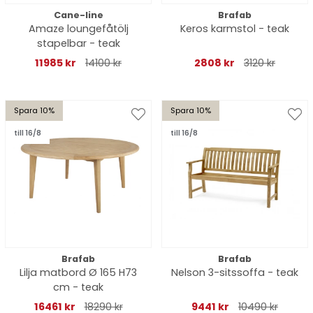
Cane-line
Brafab
Amaze loungefåtölj
Keros karmstol - teak
stapelbar - teak
11985 kr
14100 kr
2808 kr
3120 kr
Spara 10%
Spara 10%
till 16/8
till 16/8
Brafab
Brafab
Lilja matbord Ø 165 H73
Nelson 3-sitssoffa - teak
cm - teak
16461 kr
18290 kr
9441 kr
10490 kr