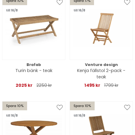
Spara 10%
Spara 17%
till 16/8
till 16/8
Brafab
Venture design
Turin bänk - teak
Kenja fällstol 2-pack -
teak
2025 kr
2250 kr
1495 kr
1799 kr
Spara 10%
Spara 10%
till 16/8
till 16/8