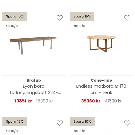
Spara 10%
Spara 15%
till 16/8
till 16/8
Brafab
Cane-line
Lyon bord
Endless matbord Ø 170
förlängningsbart 224-
cm - teak
324x92 H76 cm -
13851 kr
15390 kr
35360 kr
41600 kr
khaki/teak
Spara 15%
Spara 10%
till 16/8
till 16/8