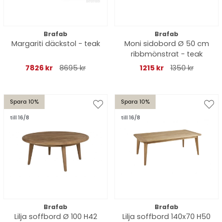
Brafab
Brafab
Margariti däckstol - teak
Moni sidobord Ø 50 cm
ribbmönstrat - teak
7826 kr
8695 kr
1215 kr
1350 kr
Spara 10%
Spara 10%
till 16/8
till 16/8
Brafab
Brafab
Lilja soffbord Ø 100 H42
Lilja soffbord 140x70 H50