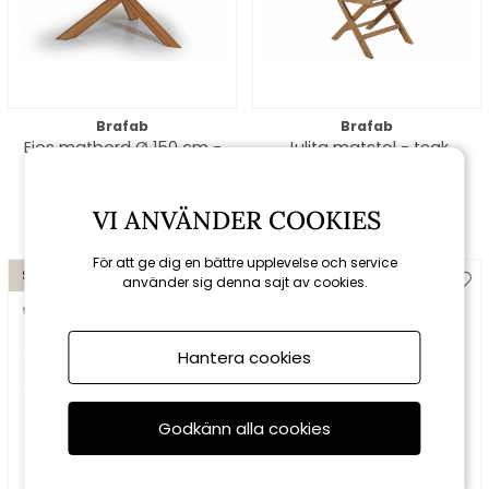
Brafab
Brafab
Eios matbord Ø 150 cm -
Julita matstol - teak
teak
11925 kr
13250 kr
3861 kr
4290 kr
VI ANVÄNDER COOKIES
För att ge dig en bättre upplevelse och service
Spara 15%
Spara 15%
använder sig denna sajt av cookies.
till 16/8
till 16/8
Hantera cookies
Godkänn alla cookies