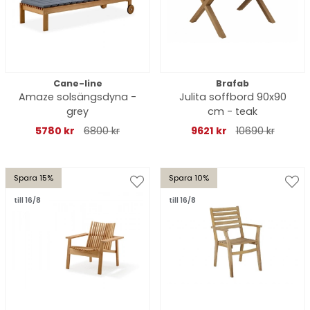
Cane-line
Brafab
Amaze solsängsdyna -
Julita soffbord 90x90
grey
cm - teak
5780 kr
6800 kr
9621 kr
10690 kr
Spara 15%
Spara 10%
till 16/8
till 16/8