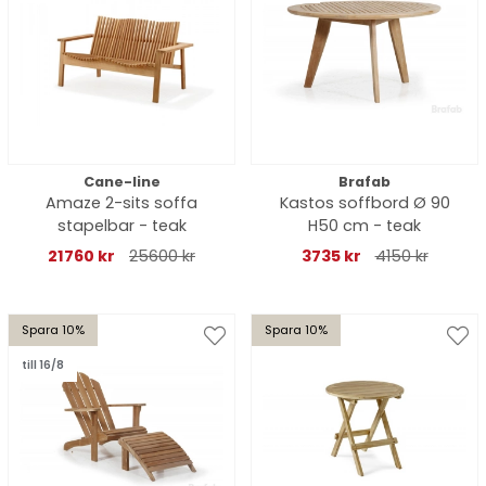
Cane-line
Brafab
Amaze 2-sits soffa
Kastos soffbord Ø 90
stapelbar - teak
H50 cm - teak
21760 kr
25600 kr
3735 kr
4150 kr
Spara 10%
Spara 10%
till 16/8