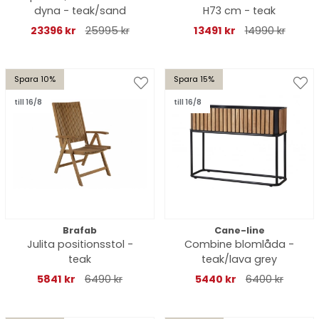
dyna - teak/sand
H73 cm - teak
23396 kr
25995 kr
13491 kr
14990 kr
Spara 10%
Spara 15%
till 16/8
till 16/8
Brafab
Cane-line
Julita positionsstol -
Combine blomlåda -
teak
teak/lava grey
5841 kr
6490 kr
5440 kr
6400 kr