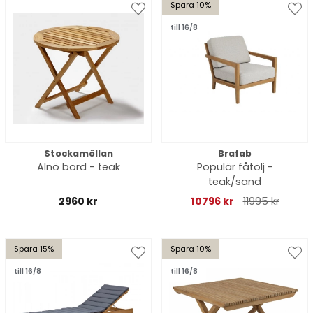
Spara 10%
till 16/8
Stockamöllan
Brafab
Alnö bord - teak
Populär fåtölj -
teak/sand
2960 kr
10796 kr
11995 kr
Spara 15%
Spara 10%
till 16/8
till 16/8