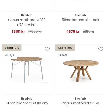
Brafab
Brafab
Circus matbord Ø 180
56:an karmstol - teak
H73 cm inkl
serveringsbricka
16191 kr
17990 kr
4676 kr
5195 kr
Superstone - natur teak
Spara 10%
Spara 10%
till 16/8
till 16/8
Brafab
Brafab
56:an matbord Ø 110 cm
Circus matbord Ø 150