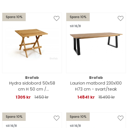
Spara 10%
Spara 10%
till 16/8
Brafab
Brafab
Hydra sidobord 50x58
Laurion matbord 230x100
cm H 50 cm /
H73 cm - svart/teak
ribbmönstrat
1305 kr
1450 kr
14841 kr
16490 kr
Spara 10%
Spara 10%
till 16/8
till 16/8