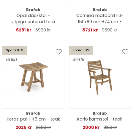
Brafab
Brafab
Opal däckstol -
Cornelia matbord 110-
vitpigmenterad teak
150x80 cm H74 cm -
teak
6291 kr
6990 kr
8721 kr
9690 kr
Spara 10%
Spara 10%
till 16/8
till 16/8
Brafab
Brafab
Keros pall H45 cm - teak
Karlo karmstol - teak
2025 kr
2250 kr
2808 kr
3120 kr