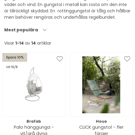
väder och vind. En gungstol i metall kan rosta om den inte
är tillräckligt skyddad. En rottinggungstol är tålig och hållbar
men behöver rengöras och underhållas regelbundet.
Mest populära
Visar
1-14
av
14
artiklar
Spara 10%
till 16/8
Brafab
Houe
Palo hänggunga -
CLICK gungstol - fler
vit/grå dyna
färger