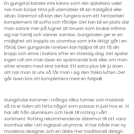
En gungstol kanske inte känns som det självklara valet
när man börjar titta på utemöbler till sin trädgård eller
altan. Däremot så kan den fungera som ett fantastiskt
komplement till soffa och fåtöljer. Det kan bli en plats där
man satsar mer på lugnet än bruset som brukar infinna
sig när familj och vänner samlas. Gungstolen ger er en
möjlighet att koppla av utomhus som inte riktigt går i en
fåtölj. Den gungande rörelsen kan hjälpa till att få din
kropp och sinne i balans efter en stressig dag. Det spelar
ingen roll om man läser en spännande bok eller om man
sitter ensam med sina tankar. Ett extra plus blir ju även
att när man är ute så får man i sig den friska luften. Det
går även bra att komplettera med en
fotpall
.
Gungstolar kommer i många olika former och material
så ta er tiden att hitta något som passar in just hos er. Vi
har allt från aluminium och teak till rotting i vårt
sortiment. Rotting rekommenderas däremot till att vara
inomhus eller i ett inglasat utrymme. Vi har både mer ny
moderna designer och en äldre mer traditionell design.