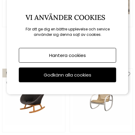
VI ANVÄNDER COOKIES
För att ge dig en bättre upplevelse och service
Fatboy
Houe
använder sig denna sajt av cookies.
Rock´n Roll gungstol -
ReCLIPS gungstol - fler
black
färger
3369 kr
7689 kr
Hantera cookies
Spara 15%
Spara 15%
Godkänn alla cookies
till 16/8
till 16/8