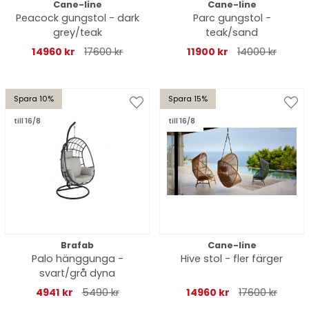
Cane-line
Cane-line
Peacock gungstol - dark
Parc gungstol -
grey/teak
teak/sand
14960 kr
17600 kr
11900 kr
14000 kr
Spara 10%
Spara 15%
till 16/8
till 16/8
Brafab
Cane-line
Palo hänggunga -
Hive stol - fler färger
svart/grå dyna
4941 kr
5490 kr
14960 kr
17600 kr