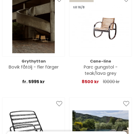
till 16/8
Grythyttan
Cane-line
Bovik fåtölj - fler färger
Parc gungstol -
teak/lava grey
fr. 5995 kr
8500 kr
10000 kr