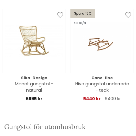
Spara 15%
till 16/8
Sika-Design
Cane-line
Monet gungstol -
Hive gungstol underrede
natural
- teak
6595 kr
5440 kr
6400 kr
Gungstol för utomhusbruk