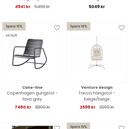
4941 kr
5490 kr
5049 kr
Spara 15%
Spara 16%
till 16/8
Cane-line
Venture design
Copenhagen gungstol -
Trezza hängstol -
lava grey
beige/beige
7480 kr
8800 kr
2599 kr
3099 kr
Spara 15%