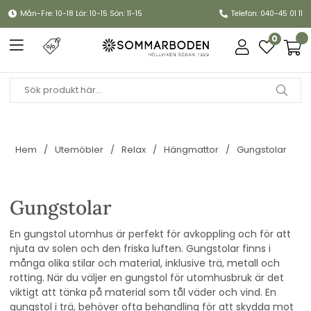
Mån-Fre: 10-18 Lör: 10-15 Sön: 11-15
Telefon: 040-45 01 11
0
Hem
Utemöbler
Relax
Hängmattor
Gungstolar
Gungstolar
En gungstol utomhus är perfekt för avkoppling och för att
njuta av solen och den friska luften. Gungstolar finns i
många olika stilar och material, inklusive trä, metall och
rotting. När du väljer en gungstol för utomhusbruk är det
viktigt att tänka på material som tål väder och vind. En
gungstol i trä, behöver ofta behandling för att skydda mot