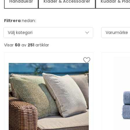
Handdukar
Kläder & Accessoarer
Kuddar & Plä
Filtrera
nedan:
Välj kategori
Varumärke
Visar
60
av
251
artiklar