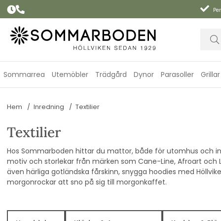
Per
Sommarrea
Utemöbler
Trädgård
Dynor
Parasoller
Grillar
Hem
Inredning
Textilier
Textilier
Hos Sommarboden hittar du mattor, både för utomhus och ino
motiv och storlekar från märken som Cane-Line, Afroart och 
även härliga gotländska fårskinn, snygga hoodies med Höllvi
morgonrockar att sno på sig till morgonkaffet.