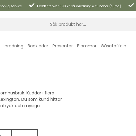
sonlig service
Fraktfritt över 399 kr på inredning & tillbehör (ej rea)
Inredning
Badkläder
Presenter
Blommor
Gåsatoffeln
mhusbruk. Kuddar i flera
Lexington. Du som kund hittar
kentryck och mysiga