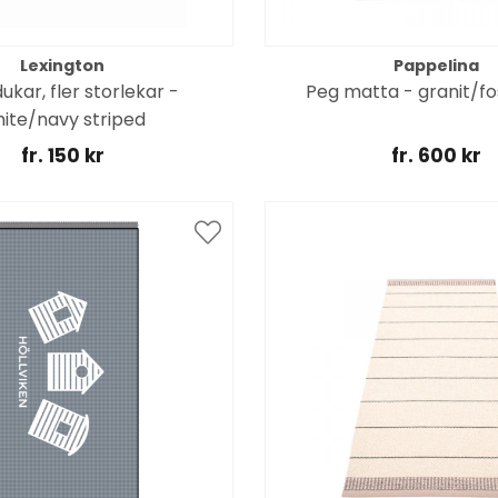
Lexington
Pappelina
kar, fler storlekar -
Peg matta - granit/fos
ite/navy striped
fr. 150 kr
fr. 600 kr