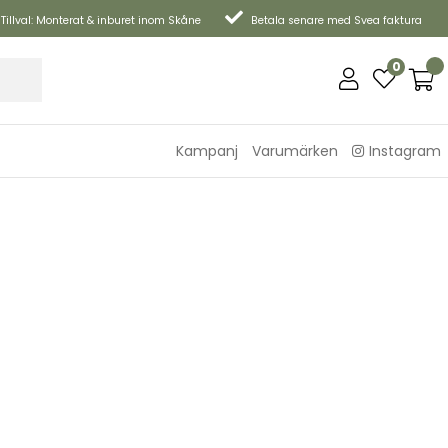
Tillval: Monterat & inburet inom Skåne
Betala senare med Svea faktura
0
Kampanj
Varumärken
Instagram