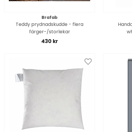
Brafab
Teddy prydnadskudde - flera
Handdu
färger-/storlekar
wh
430 kr