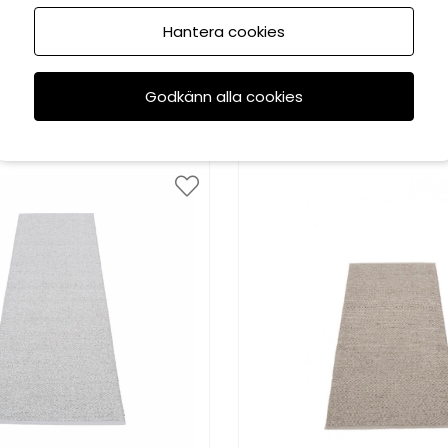
Hantera cookies
Pappelina
Pappelina
ffi matta - mud
Mono matta - dark 
Godkänn alla cookies
fr. 1200 kr
fr. 1200 kr