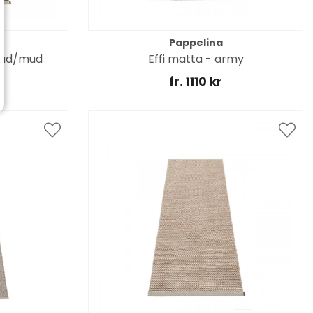
Pappelina
mud/mud
Effi matta - army
fr. 1110 kr