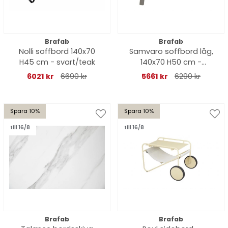
Brafab
Brafab
Nolli soffbord 140x70
Samvaro soffbord låg,
H45 cm - svart/teak
140x70 H50 cm -
khaki/glas
6021 kr
6690 kr
5661 kr
6290 kr
Spara 10%
Spara 10%
till 16/8
till 16/8
Brafab
Brafab