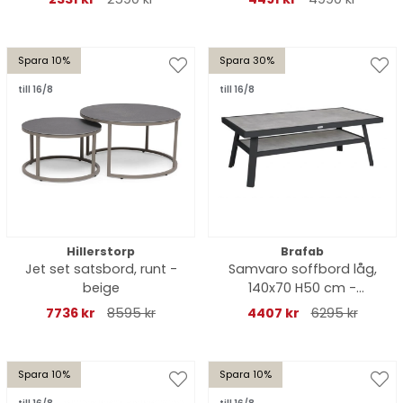
Spara 10%
Spara 30%
till 16/8
till 16/8
Hillerstorp
Brafab
Jet set satsbord, runt -
Samvaro soffbord låg,
beige
140x70 H50 cm -
antracit/glas
7736 kr
8595 kr
4407 kr
6295 kr
Spara 10%
Spara 10%