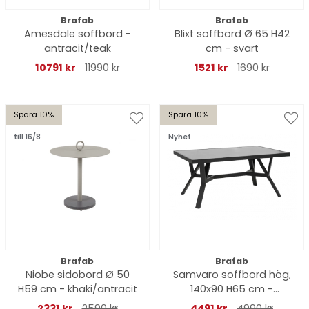
Brafab
Brafab
Amesdale soffbord -
Blixt soffbord Ø 65 H42
antracit/teak
cm - svart
10791 kr
11990 kr
1521 kr
1690 kr
Spara 10%
Spara 10%
till 16/8
Nyhet
Brafab
Brafab
Niobe sidobord Ø 50
Samvaro soffbord hög,
H59 cm - khaki/antracit
140x90 H65 cm -
antracit/glas
2331 kr
2590 kr
4491 kr
4990 kr