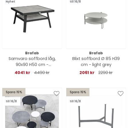
Nyhet
till 16/8
Brafab
Brafab
Samvaro soffbord låg,
Blixt soffbord Ø 85 H39
90x90 H50 cm -
cm - light grey
antracit/glas
4041 kr
4490 kr
2061 kr
2290 kr
Spara 15%
Spara 15%
till 16/8
till 16/8