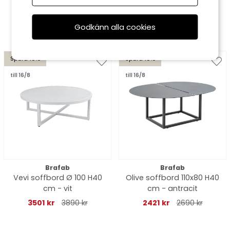
sänkbart 140x85 H49-73
cm - svart
cm - khaki/greish
6561 kr
7290 kr
1611 kr
1790 kr
Godkänn alla cookies
keramik
Spara 10%
Spara 10%
till 16/8
till 16/8
Brafab
Brafab
Vevi soffbord Ø 100 H40
Olive soffbord 110x80 H40
cm - vit
cm - antracit
3501 kr
3890 kr
2421 kr
2690 kr