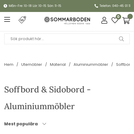
Mån-Fre: 10-18 Lör: 10-15 Sön: 11-15
Telefon: 040-45 01 11
0
Hem
Utemöbler
Material
Aluminiummöbler
Soffbord
Soffbord & Sidobord -
Aluminiummöbler
Mest populära