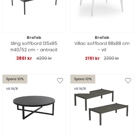
Brafab
Brafab
Sling soffbord 135x85
Villac soffbord 88x88 cm
H40/52 cm - antracit
- vit
3861 kr
4290 kr
2151 kr
2390 kr
Spara 10%
Spara 10%
till 16/8
till 16/8