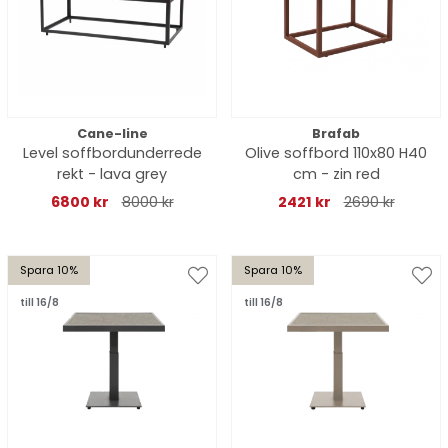
Cane-line
Brafab
Level soffbordunderrede
Olive soffbord 110x80 H40
rekt - lava grey
cm - zin red
6800 kr
8000 kr
2421 kr
2690 kr
Spara 10%
Spara 10%
till 16/8
till 16/8