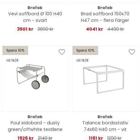
Brafab
Brafab
Vevi soffbord Ø 100 H40
Brad soffbord 150x70
cm - svart
H47 cm - flera färger
3501 kr
3890 kr
4041 kr
4490 kr
Spara 10%
Spara 10%
till 16/8
till 16/8
Brafab
Brafab
Poul sidobord - dusty
Talance bordsstativ
green/offwhite textilene
74x60 H40 cm - vit
1926 kr
2140 kr
1161 kr
1290 kr