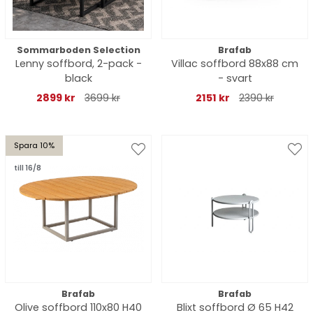
Sommarboden Selection
Brafab
Lenny soffbord, 2-pack -
Villac soffbord 88x88 cm
black
- svart
2899 kr
3699 kr
2151 kr
2390 kr
Spara 10%
till 16/8
Brafab
Brafab
Olive soffbord 110x80 H40
Blixt soffbord Ø 65 H42