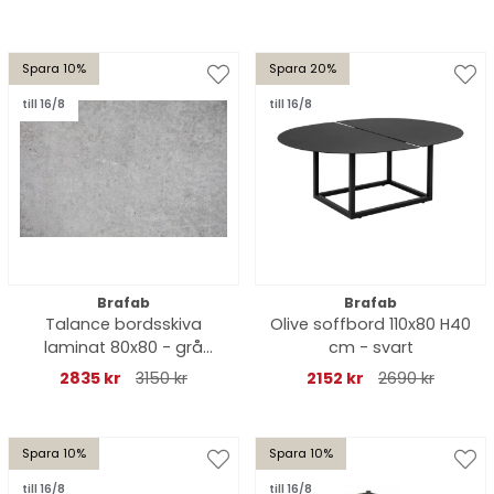
Spara 10%
Spara 20%
till 16/8
till 16/8
Brafab
Brafab
Talance bordsskiva
Olive soffbord 110x80 H40
laminat 80x80 - grå
cm - svart
betonglook
2835 kr
3150 kr
2152 kr
2690 kr
Spara 10%
Spara 10%
till 16/8
till 16/8