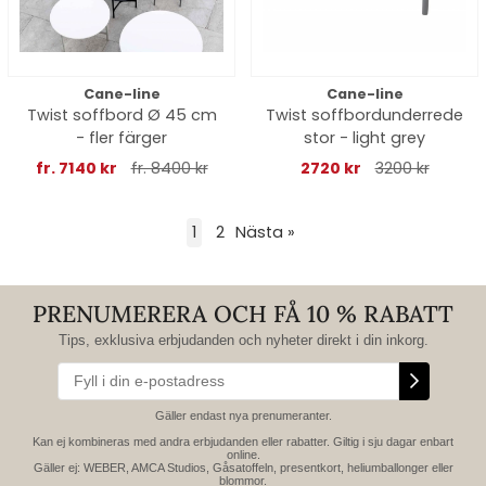
Cane-line
Cane-line
Twist soffbord Ø 45 cm
Twist soffbordunderrede
- fler färger
stor - light grey
fr. 7140 kr
fr. 8400 kr
2720 kr
3200 kr
1
2
Nästa
»
PRENUMERERA OCH FÅ 10 % RABATT
Tips, exklusiva erbjudanden och nyheter direkt i din inkorg.
Gäller endast nya prenumeranter.
Kan ej kombineras med andra erbjudanden eller rabatter. Giltig i sju dagar enbart
online.
Gäller ej: WEBER, AMCA Studios, Gåsatoffeln, presentkort, heliumballonger eller
blommor.