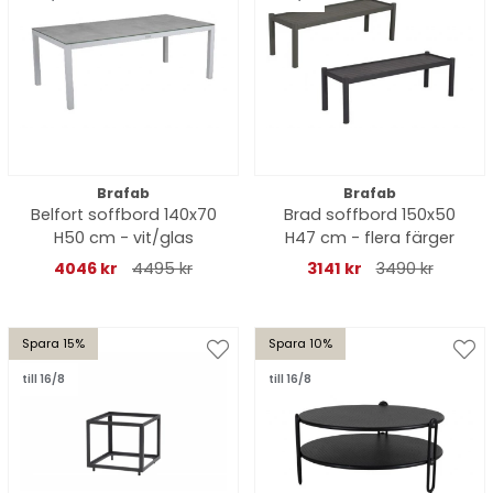
Brafab
Brafab
Belfort soffbord 140x70
Brad soffbord 150x50
H50 cm - vit/glas
H47 cm - flera färger
4046 kr
4495 kr
3141 kr
3490 kr
Spara 15%
Spara 10%
till 16/8
till 16/8