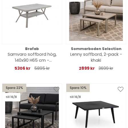
Brafab
Sommarboden Selection
Samvaro soffbord hög,
Lenny soffbord, 2-pack -
140x90 H65 cm -
khaki
khaki/glas
5306 kr
5895 kr
2899 kr
3699 kr
Spara 22%
Spara 10%
till 16/8
till 16/8