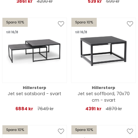
3861 kr
4290 kr
539 kr
599 kr
Spara 10%
Spara 10%
till 16/8
till 16/8
Hillerstorp
Hillerstorp
Jet set satsbord - svart
Jet set soffbord, 70x70
cm - svart
6884 kr
7649 kr
4391 kr
4879 kr
Spara 10%
Spara 10%