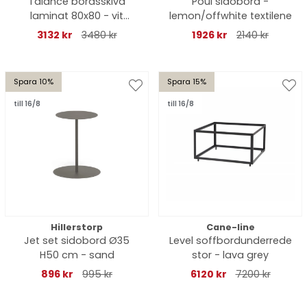
Talance bordsskiva
Poul sidobord -
laminat 80x80 - vit
lemon/offwhite textilene
marmorlook
3132 kr
3480 kr
1926 kr
2140 kr
Spara 10%
Spara 15%
till 16/8
till 16/8
Hillerstorp
Cane-line
Jet set sidobord Ø35
Level soffbordunderrede
H50 cm - sand
stor - lava grey
896 kr
995 kr
6120 kr
7200 kr