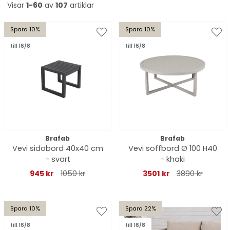
Visar
1-60
av
107
artiklar
Spara 10%
Spara 10%
till 16/8
till 16/8
Brafab
Brafab
Vevi sidobord 40x40 cm
Vevi soffbord Ø 100 H40
- svart
- khaki
945 kr
1050 kr
3501 kr
3890 kr
Spara 10%
Spara 22%
till 16/8
till 16/8