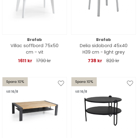
Brafab
Brafab
Villac soffbord 75x50
Delia sidobord 45x40
cm - vit
H39 cm - light grey
1611 kr
1790 kr
738 kr
820 kr
Spara 10%
Spara 10%
till 16/8
till 16/8