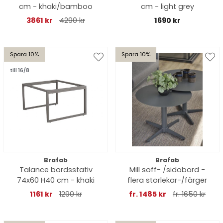
cm - khaki/bamboo
cm - light grey
3861 kr
4290 kr
1690 kr
Spara 10%
Spara 10%
till 16/8
Brafab
Brafab
Talance bordsstativ
Mill soff- /sidobord -
74x60 H40 cm - khaki
flera storlekar-/färger
1161 kr
1290 kr
fr. 1485 kr
fr. 1650 kr