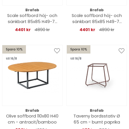
Brafab
Brafab
Scale soffbord höj- och
Scale soffbord höj- och
sänkbart 85x85 H49-73
sänkbart 85x85 H49-73
cm - antracit/dark
cm - khaki/greish
4401 kr
4890 kr
4401 kr
4890 kr
keramik
keramik
Spara 10%
Spara 10%
till 16/8
till 16/8
Brafab
Brafab
Olive soffbord 110x80 H40
Taverny bordsstativ Ø
cm - antracit/bamboo
65 cm - burnt paprika