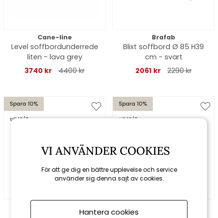
Cane-line
Brafab
Level soffbordunderrede
Blixt soffbord Ø 85 H39
liten - lava grey
cm - svart
3740 kr
4400 kr
2061 kr
2290 kr
Spara 10%
Spara 10%
till 16/8
till 16/8
VI ANVÄNDER COOKIES
För att ge dig en bättre upplevelse och service
använder sig denna sajt av cookies.
Brafab
Brafab
Hantera cookies
Scale soffbord höj- och
Villac soffbord 75x50