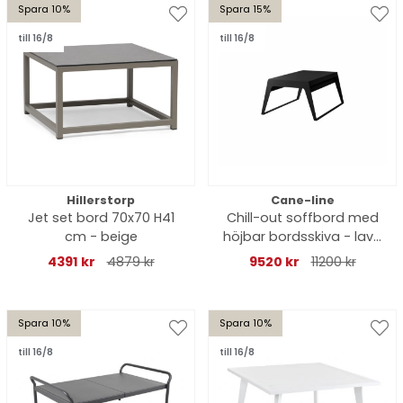
Spara 10%
Spara 15%
till 16/8
till 16/8
Hillerstorp
Cane-line
Jet set bord 70x70 H41
Chill-out soffbord med
cm - beige
höjbar bordsskiva - lava
grey
4391 kr
4879 kr
9520 kr
11200 kr
Spara 10%
Spara 10%
till 16/8
till 16/8