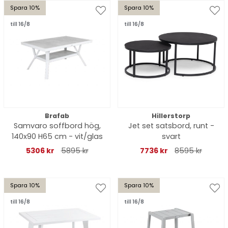
Spara 10%
Spara 10%
till 16/8
till 16/8
Brafab
Hillerstorp
Samvaro soffbord hög,
Jet set satsbord, runt -
140x90 H65 cm - vit/glas
svart
5306 kr
5895 kr
7736 kr
8595 kr
Spara 10%
Spara 10%
till 16/8
till 16/8