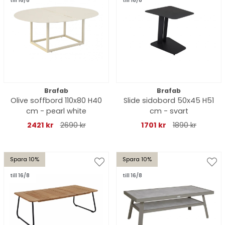
till 16/8
till 16/8
Brafab
Brafab
Olive soffbord 110x80 H40
Slide sidobord 50x45 H51
cm - pearl white
cm - svart
2421 kr
2690 kr
1701 kr
1890 kr
Spara 10%
Spara 10%
till 16/8
till 16/8