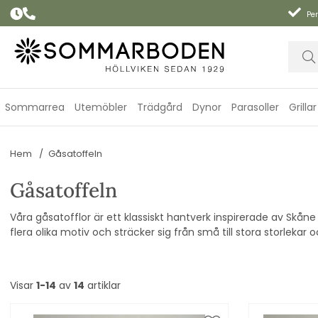
Per
Sommarrea
Utemöbler
Trädgård
Dynor
Parasoller
Grillar
Hem
Gåsatoffeln
Gåsatoffeln
Våra gåsatofflor är ett klassiskt hantverk inspirerade av Skåne 
flera olika motiv och sträcker sig från små till stora storlekar 
Visar
1-14
av
14
artiklar