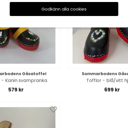
Godkänn alla cookies
rbodens Gåsatoffel
Sommarbodens Gåsa
r - Kanin svampranka
Tofflor - blå/vitt h
579 kr
699 kr