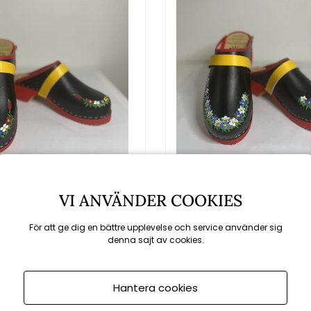
rbodens Gåsatoffel
Sommarbodens Gåsa
VI ANVÄNDER COOKIES
lor - Blandad ranka
Tofflor - Blå/vit r
För att ge dig en bättre upplevelse och service använder sig
fr. 579 kr
fr. 579 kr
denna sajt av cookies.
Hantera cookies