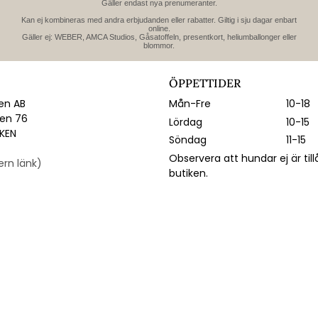
Gäller endast nya prenumeranter.
Kan ej kombineras med andra erbjudanden eller rabatter. Giltig i sju dagar enbart
online.
Gäller ej: WEBER, AMCA Studios, Gåsatoffeln, presentkort, heliumballonger eller
blommor.
ÖPPETTIDER
n AB
Mån-Fre
10-18
gen 76
Lördag
10-15
IKEN
Söndag
11-15
Observera att hundar ej är till
tern länk)
butiken.