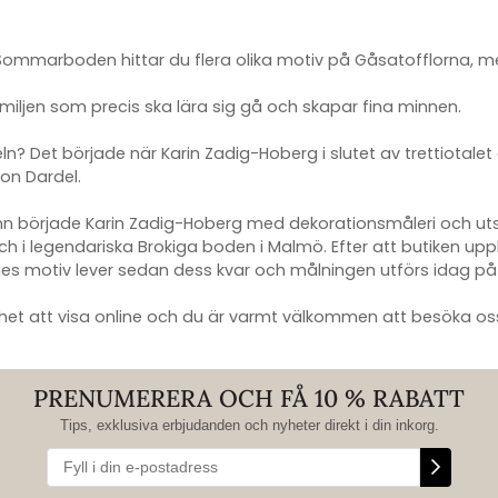
ommarboden hittar du flera olika motiv på Gåsatofflorna, med
familjen som precis ska lära sig gå och skapar fina minnen.
n? Det började när Karin Zadig-Hoberg i slutet av trettiotalet
on Dardel.
hamn började Karin Zadig-Hoberg med dekorationsmåleri och u
h i legendariska Brokiga boden i Malmö. Efter att butiken upp
nnes motiv lever sedan dess kvar och målningen utförs idag 
lighet att visa online och du är varmt välkommen att besöka oss
PRENUMERERA OCH FÅ 10 % RABATT
Tips, exklusiva erbjudanden och nyheter direkt i din inkorg.