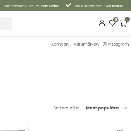
Tillval: Monterat & inburet inom Skåne
Betala senare med Svea faktura
0
Kampanj
Varumärken
Instagram
Sortera efter:
Mest populära