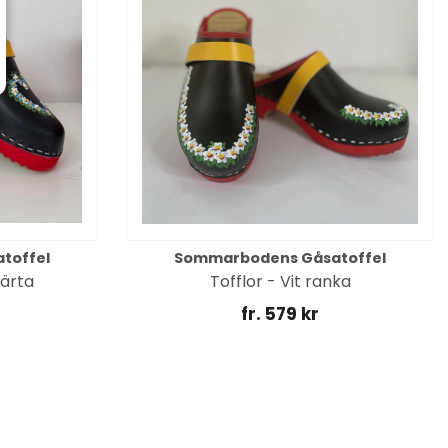
toffel
Sommarbodens Gåsatoffel
järta
Tofflor - Vit ranka
fr. 579 kr