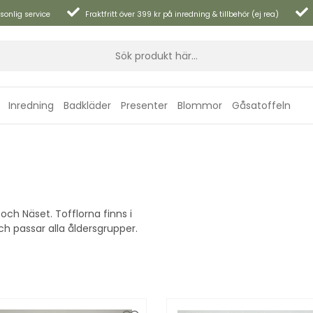
sonlig service
Fraktfritt över 399 kr på inredning & tillbehör (ej rea)
Inredning
Badkläder
Presenter
Blommor
Gåsatoffeln
och Näset. Tofflorna finns i
och passar alla åldersgrupper.