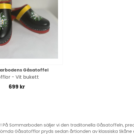
rbodens Gåsatoffel
fflor - Vit bukett
699 kr
n! På Sommarboden säljer vi den traditonella Gåsatoffeln, pr
römda Gåsatofflor pryds sedan årtionden av klassiska Skåne o