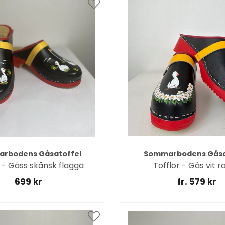
rbodens Gåsatoffel
Sommarbodens Gåsa
r - Gäss skånsk flagga
Tofflor - Gås vit 
699 kr
fr. 579 kr