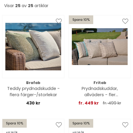
Visar
25
av
25
artiklar
Spara 10%
Brafab
Fritab
Teddy prydnadskudde -
Prydnadskuddar,
flera färger-/storlekar
allväders - fler
storlekar-/färger
430 kr
fr. 449 kr
fr. 499 kr
Spara 10%
Spara 10%
till 16/8
till 16/8