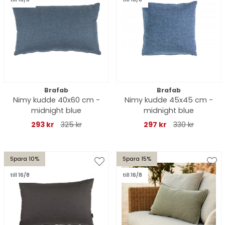
Brafab
Brafab
Nimy kudde 40x60 cm -
Nimy kudde 45x45 cm -
midnight blue
midnight blue
293 kr
325 kr
297 kr
330 kr
Spara 10%
Spara 15%
till 16/8
till 16/8