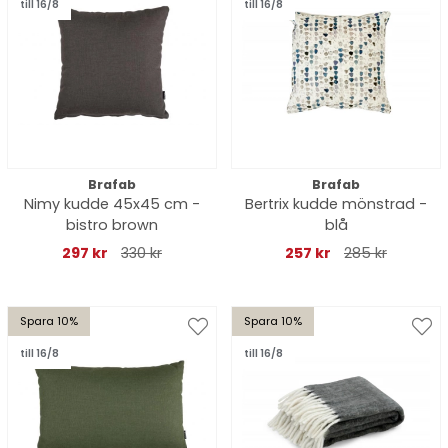
till 16/8
till 16/8
Brafab
Brafab
Nimy kudde 45x45 cm -
Bertrix kudde mönstrad -
bistro brown
blå
297 kr
330 kr
257 kr
285 kr
Spara 10%
Spara 10%
till 16/8
till 16/8