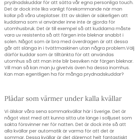
prydnadskuddar för att sätta vår egna personliga touch.
Det är dock inte lika vanligt förekommande när man
kollar på våra uteplatser. Ett av skälen är säkerligen att
kuddarna som vi använder inne inte är gjorda för
utomhusbruk. Det är till exempel så att kuddarna måste
vara uv resistenta så att färgen inte bleknar snabbt i
solen. Något som är bra med överdragen är att dessa
går att slänga in i tvättmaskinen utan några problem.Välj
därför kuddar som är tilltänkta för att användas
utomhus så att man inte blir besviken när färgen bleknar.
Vill man så kan man ju givetvis även ha dessa inomhus.
Kan man egentligen ha för många prydnadskuddar?
Plädar som värmer under kalla kvällar
Vi älskar våra sena sommarkvällar här i Sverige. Det är
något visst med att kunna sitta ute länge i solljuset som
sakta försvinner ner för natten. Det är dock inte så att
alla kvällar per automatik är varma för att det är
sommar. Dessa kvällar är det däremot helt fantastiskt