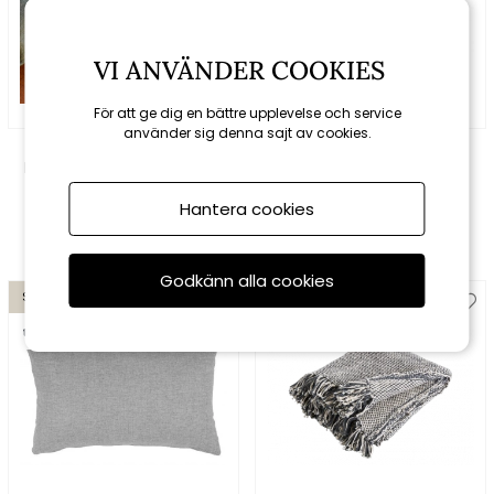
VI ANVÄNDER COOKIES
För att ge dig en bättre upplevelse och service
använder sig denna sajt av cookies.
Cane-line
Brafab
Delight prydnadskudde -
Nimy kudde 45x45 cm -
fler storlekar-/färger
garden green
Hantera cookies
765 kr
900 kr
297 kr
330 kr
Godkänn alla cookies
Spara 10%
Spara 10%
till 16/8
till 16/8