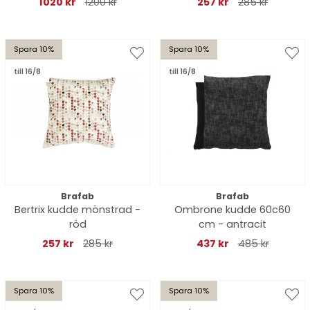
1020 kr
1200 kr
257 kr
285 kr
Spara 10%
Spara 10%
till 16/8
till 16/8
Brafab
Brafab
Bertrix kudde mönstrad -
Ombrone kudde 60c60
röd
cm - antracit
257 kr
285 kr
437 kr
485 kr
Spara 10%
Spara 10%