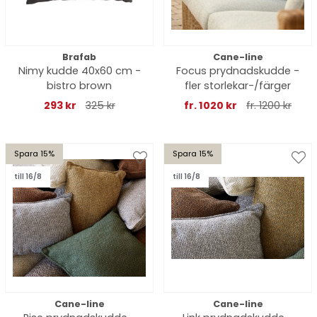
Brafab
Cane-line
Nimy kudde 40x60 cm -
Focus prydnadskudde -
bistro brown
fler storlekar-/färger
293 kr
325 kr
fr. 1020 kr
fr. 1200 kr
Spara 15%
Spara 15%
till 16/8
till 16/8
Cane-line
Cane-line