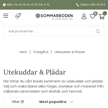
Mån-Fre: 10-18 Lör: 10-15 Sön: 11-15
Telefon: 040-45 01 11
0
Hem
Trädgård
Utekuddar & Plädar
Utekuddar & Plädar
Här hittar du vårt breda sortiment av utekuddar och plädar.
Välj och vraka bland olika färger, storlekar och material från
välkända varumärken som Brafab och Fermob.
Filter
Mest populära