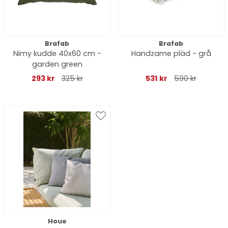
Brafab
Brafab
Nimy kudde 40x60 cm -
Handzame pläd - grå
garden green
293 kr
325 kr
531 kr
590 kr
Houe