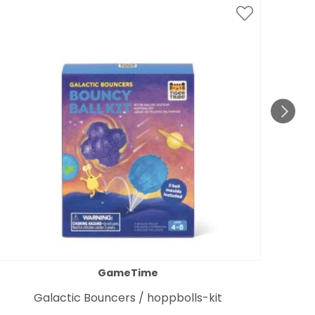
GameTime
Galactic Bouncers / hoppbolls-kit
P