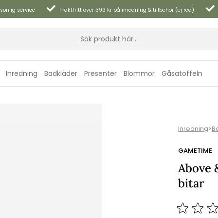
sonlig service
Fraktfritt över 399 kr på inredning & tillbehör (ej rea)
Inredning
Badkläder
Presenter
Blommor
Gåsatoffeln
Inredning
>
B
GAMETIME
Above 
bitar