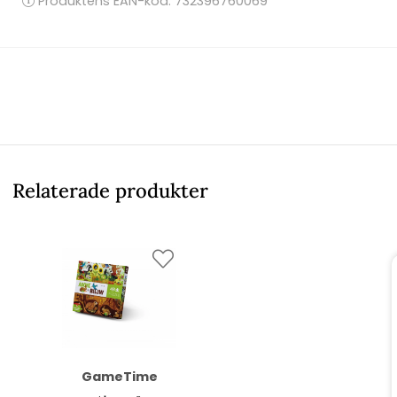
Produktens EAN-kod: 732396760069
Relaterade produkter
GameTime