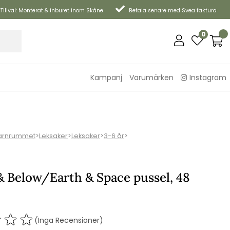
Tillval: Monterat & inburet inom Skåne
Betala senare med Svea faktura
0
Kampanj
Varumärken
Instagram
arnrummet
>
Leksaker
>
Leksaker
>
3-6 år
>
& Below/Earth & Space pussel, 48
(Inga Recensioner)