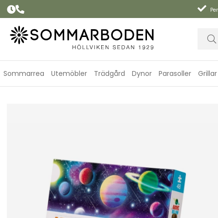
Per
Sommarrea
Utemöbler
Trädgård
Dynor
Parasoller
Grillar
Above & Below/Earth & Space pussel, 48 bitar