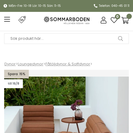
Mån-Fre: 10-18 Lör: 10-15 Sön: 11-15
Telefon: 040-45 01 11
0
Dynor
>
Loungedynor
>
Fåtöljdynor & Soffdynor
>
Al Dente dynset loungefåtölj - fler färger
15
till 16/8