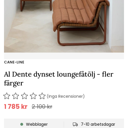
CANE-LINE
Al Dente dynset loungefåtölj - fler
färger
(Inga Recensioner)
1 785
kr
2 100
kr
Webblager
7-10 arbetsdagar