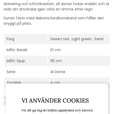
dränering och luftcirkulation, så dynan torkar snabbt och är
redo att användas igen cirka en timme efter regn.
Dynan fästs med diskreta kardborreband som håller den
snyggt på plats.
Färg:
Desert red , Light green , Sand
Mått: Bredd:
61 cm
Mått: Djup:
110 cm
Serie:
Al Dente
Tjocklek:
4 cm
Produktens artikelnummer:
11475Y192
VI ANVÄNDER COOKIES
Produktens EAN-kod:
För att ge dig en bättre upplevelse och service