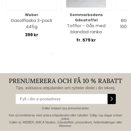
Weber
Sommarbodens
Bi
Gasolflaska 3-pack
Gåsatoffel
BGE 
Tofflor - Gås med
445g
100% 
blandad ranka
399 kr
fr. 579 kr
PRENUMERERA OCH FÅ 10 % RABATT
Tips, exklusiva erbjudanden och nyheter direkt i din inkorg.
Gäller endast nya prenumeranter.
Kan ej kombineras med andra erbjudanden eller rabatter. Giltig i sju dagar enbart
online.
Gäller ej: WEBER, AMCA Studios, Gåsatoffeln, presentkort, heliumballonger eller
blommor.