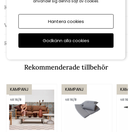
använder sig denna sajt av cookies.
Kontakta oss
Hantera cookies
Varumärke: Cane-line
Godkänn alla cookies
Recensioner
Rekommenderade tillbehör
KAMPANJ
KAMPANJ
KAMP
till 16/8
till 16/8
till 16/8