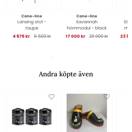
Cane-line
Cane-line
Lansing stol -
Savannah
Sti
taupe
hörnmodul - black
m/t
b
4 675 kr
5 500 kr
17 000 kr
20 000 kr
23 8
Andra köpte även