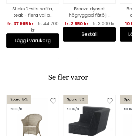
Sticks 2-sits soffa,
Breeze dynset
Bord
teak - flera val av
högryggad fåtölj -
cm
dyna
fler färger
fr. 37 995 kr
fr. 44 700
fr. 2 550 kr
fr. 3 000 kr
10 5
kom
kr
Beställ
Läg
Lägg i varukorg
Se fler varor
Spara 15%
Spara 15%
Spara 
till 16/8
till 16/8
till 16/8