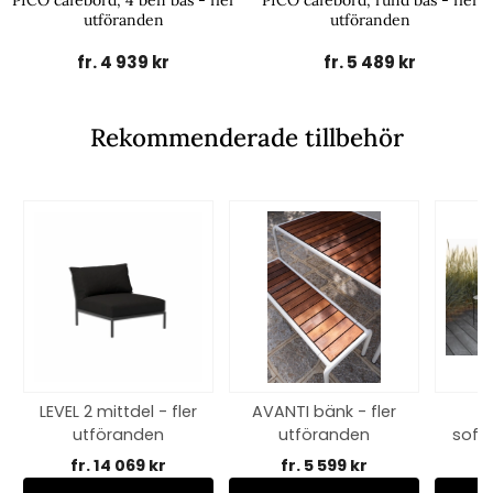
PICO cafébord, 4 ben bas - fler
PICO cafébord, rund bas - fler
utföranden
utföranden
fr. 4 939 kr
fr. 5 489 kr
Rekommenderade tillbehör
LEVEL 2 mittdel - fler
AVANTI bänk - fler
utföranden
utföranden
soff
- f
fr. 14 069 kr
fr. 5 599 kr