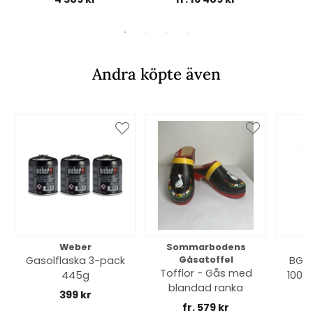
Andra köpte även
Weber
Sommarbodens
Bi
Gasolflaska 3-pack
Gåsatoffel
BGE 
Tofflor - Gås med
445g
100% 
blandad ranka
399 kr
fr. 579 kr