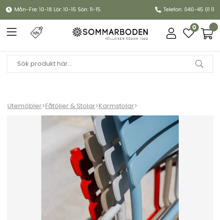
Mån-Fre: 10-18 Lör: 10-15 Sön: 11-15
Telefon: 040-45 01 11
0
Utemöbler
>
Fåtöljer & Stolar
>
Karmstolar
>
ALUA karmstol - fler färger