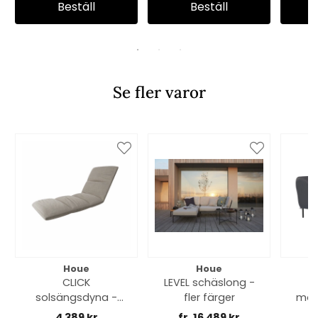
Beställ
Beställ
Se fler varor
Houe
Houe
CLICK
LEVEL schäslong -
L
solsängsdyna -
fler färger
möb
ash
hö
4 389 kr
fr. 16 489 kr