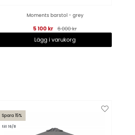
Moments barstol - grey
5 100 kr
6 000 kr
Lägg i varukorg
Spara 15%
Spar
till 16/8
till 1