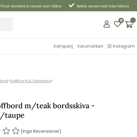
Tillval: Monterat & inburet inom Skåne
Betala senare med Svea faktura
0
Kampanj
Varumärken
Instagram
Bord
>
Soffbord & Sidobord
>
offbord m/teak bordsskiva -
l/taupe
(Inga Recensioner)