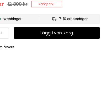
kr
12 800
kr
Kampanj!
Webblager
7-10 arbetsdagar
Lägg i varukorg
m favorit