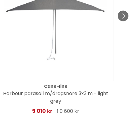
Cane-line
Harbour parasoll m/dragsnöre 3x3 m - light
Sa
grey
9 010 kr
1 0 600 kr