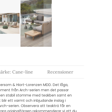
ärke: Cane-line
Recensioner
ersom & Hiort-Lorenzen MDD. Det låga,
ement från Arch-serien men det passar
r en stabil stomme med teakben samt en
 blir ett varmt och inbjudande inslag i
ch-serien. Observera att teakträ får en
evara originalfärgen rekommenderar vi att du