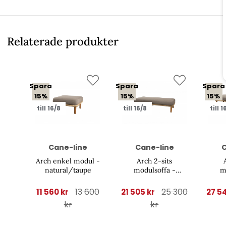
Relaterade produkter
Spara
Spara
Spara
15%
15%
15%
till 16/8
till 16/8
till 1
Cane-line
Cane-line
C
Arch enkel modul -
Arch 2-sits
natural/taupe
modulsoffa -
m
natural/taupe
na
13 600
25 300
11 560 kr
21 505 kr
27 5
kr
kr