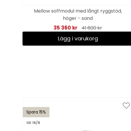
Mellow soffmodul med långt ryggstöd,
höger - sand
35 360 kr
41 600 kr
Lägg i varukorg
Spara 15%
till 16/8