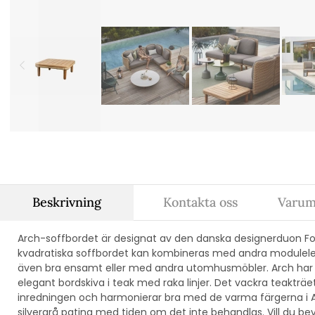
Beskrivning
Kontakta oss
Varum
Arch-soffbordet är designat av den danska designerduon Fo
kvadratiska soffbordet kan kombineras med andra modulel
även bra ensamt eller med andra utomhusmöbler. Arch ha
elegant bordskiva i teak med raka linjer. Det vackra teakträet
inredningen och harmonierar bra med de varma färgerna i Ar
silvergrå patina med tiden om det inte behandlas. Vill du b