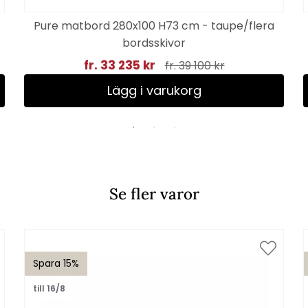
Pure matbord 280x100 H73 cm - taupe/flera
bordsskivor
fr. 33 235 kr
fr. 39 100 kr
Lägg i varukorg
Se fler varor
Spara 15%
till 16/8