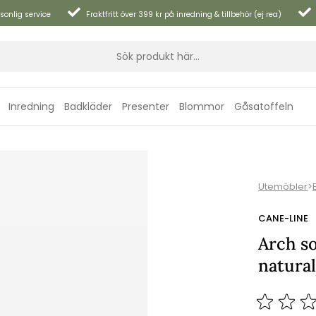
sonlig service
Fraktfritt över 399 kr på inredning & tillbehör (ej rea)
Inredning
Badkläder
Presenter
Blommor
Gåsatoffeln
Utemöbler
>
CANE-LINE
Arch s
natura