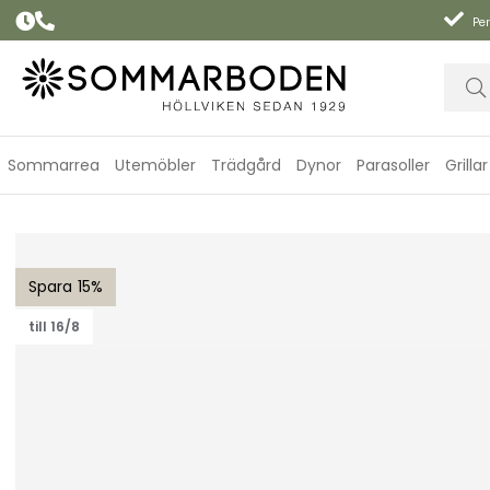
Per
Sommarrea
Utemöbler
Trädgård
Dynor
Parasoller
Grillar
Arch soffbord m/teak bordsskiva - natural/taupe
15
till 16/8