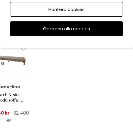
Hantera cookies
Godkänn alla cookies
6/8
ane-line
Arch 3-sits
odulsoffa -
tural/taupe
32 400
40 kr
kr