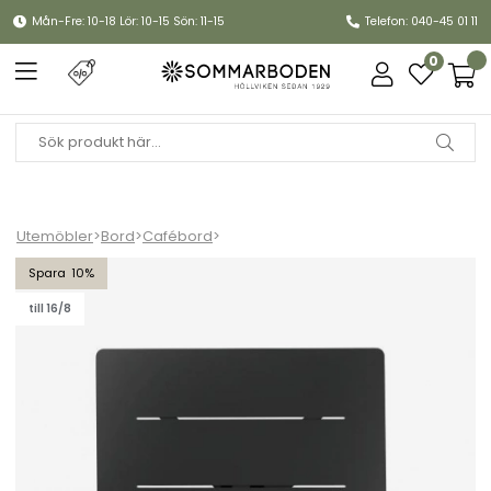
Mån-Fre: 10-18 Lör: 10-15 Sön: 11-15
Telefon: 040-45 01 11
0
Utemöbler
>
Bord
>
Cafébord
>
Avila bordsskiva 70x70 cm - svart
10
till 16/8