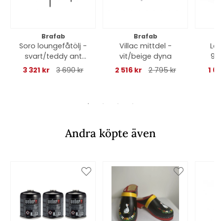
Brafab
Brafab
Soro loungefåtölj -
Villac mittdel -
Le
svart/teddy ant
vit/beige dyna
90
dyna
3 321 kr
3 690 kr
2 516 kr
2 795 kr
1 6
Andra köpte även