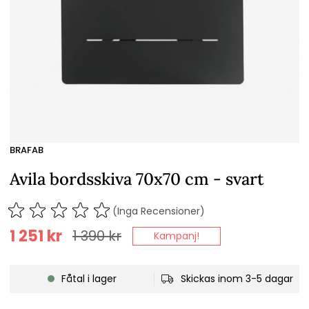
BRAFAB
Avila bordsskiva 70x70 cm - svart
(Inga Recensioner)
1 251
kr
1 390
kr
Kampanj!
Fåtal i lager
Skickas inom 3-5 dagar