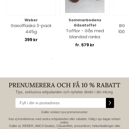
Weber
Sommarbodens
Bi
Gasolflaska 3-pack
Gåsatoffel
BGE 
Tofflor - Gås med
445g
100% 
blandad ranka
399 kr
fr. 579 kr
PRENUMERERA OCH FÅ 10 % RABATT
Tips, exklusiva erbjudanden och nyheter direkt i din inkorg.
Gäller endast nya prenumeranter.
Kan ej kombineras med andra erbjudanden eller rabatter. Giltig i sju dagar enbart
online.
Gäller ej: WEBER, AMCA Studios, Gåsatoffeln, presentkort, heliumballonger eller