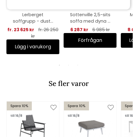
Lerberget
Sottenville 2,5-sits
Mu
soffgrupp - dusty
soffa med dyna -
green/ash dyna
vit
fr. 23 625 kr
fr. 26 250
6 287 kr
6 985 kr
8 05
kr
Förfrågan
Läg
Lägg i varukorg
Se fler varor
Spara 10%
Spara 10%
Spara 
till 16/8
till 16/8
till 16/8