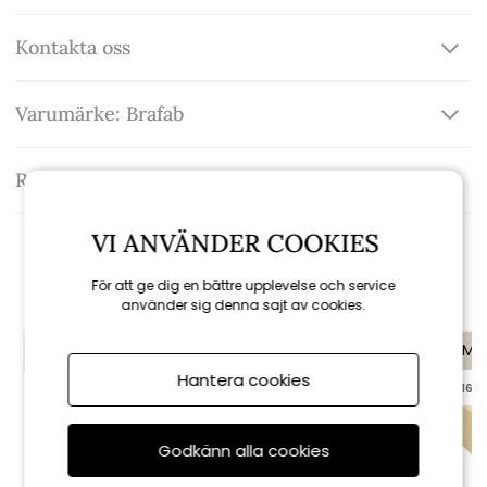
Kontakta oss
Varumärke: Brafab
Recensioner
VI ANVÄNDER COOKIES
Rekommenderade tillbehör
För att ge dig en bättre upplevelse och service
använder sig denna sajt av cookies.
KAMPANJ
KAMPANJ
KAMP
Hantera cookies
till 16/8
till 16/8
Godkänn alla cookies