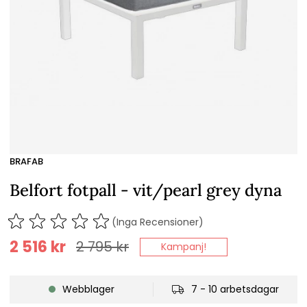
BRAFAB
Belfort fotpall - vit/pearl grey dyna
(Inga Recensioner)
2 516
kr
2 795
kr
Kampanj!
Webblager
7 - 10 arbetsdagar