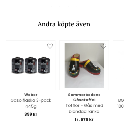
Andra köpte även
Weber
Sommarbodens
Bi
Gasolflaska 3-pack
Gåsatoffel
BGE 
Tofflor - Gås med
445g
100% 
blandad ranka
399 kr
fr. 579 kr