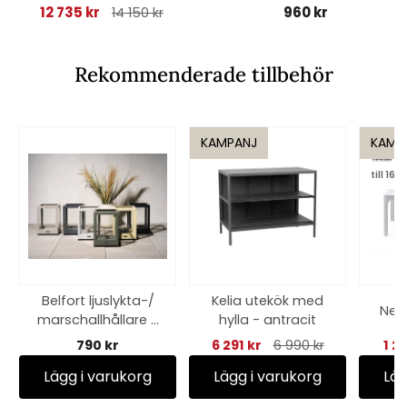
12 735 kr
960 kr
14 150 kr
Rekommenderade tillbehör
KAMPANJ
KAMP
till 16/8
Belfort ljuslykta-/
Kelia utekök med
Net 
marschallhållare -
hylla - antracit
finns i flera färger
790 kr
6 291 kr
6 990 kr
1 2
Lägg i varukorg
Lägg i varukorg
Läg