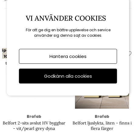
VI ANVÄNDER COOKIES
Relaterade produkter
För att ge dig en bättre upplevelse och service
använder sig denna sajt av cookies.
Spara
Hantera cookies
10%
till 16/8
Godkänn alla cookies
Brafab
Brafab
Belfort 2-sits avslut HV byggbar
Belfort ljuslykta, liten - finns i
- vit/pearl grey dyna
flera färger