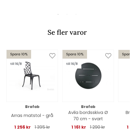
Se fler varor
Spara 10%
Spara 10%
Spara 
till 16/8
till 16/8
Brafab
Brafab
Avila bordsskiva Ø
Bre
Arras matstol - grå
70 cm - svart
1 256 kr
1 395 kr
1 161 kr
1 290 kr
1 7