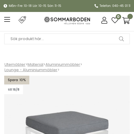
Mån-Fre: 10-18 Lör: 10-15 Sön: 11-15
Telefon: 040-45 01 11
0
Utemöbler
>
Material
>
Aluminiummöbler
>
Lounge - Aluminiummöbler
>
Belfort fotpall - vit/pearl grey dyna
10
till 16/8