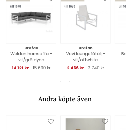
till 16/8
till 16/8
till 16/8
Brafab
Brafab
Weldon hörnsoffa -
Vevi loungefåtölj -
Brag
vit/grå dyna
vit/offwhite
3
textilene
14 121 kr
15 690 kr
2 466 kr
2 740 kr
71
Andra köpte även