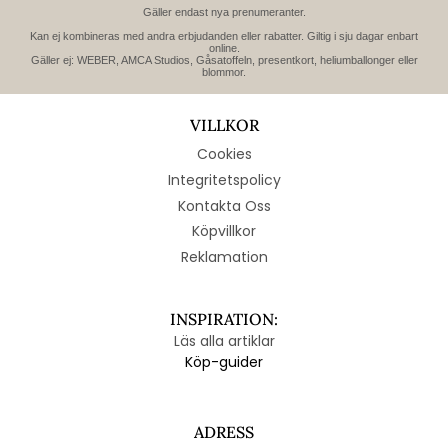
Gäller endast nya prenumeranter.
Kan ej kombineras med andra erbjudanden eller rabatter. Giltig i sju dagar enbart
online.
Gäller ej: WEBER, AMCA Studios, Gåsatoffeln, presentkort, heliumballonger eller
blommor.
VILLKOR
Cookies
Integritetspolicy
Kontakta Oss
Köpvillkor
Reklamation
INSPIRATION:
Läs alla artiklar
Köp-guider
ADRESS