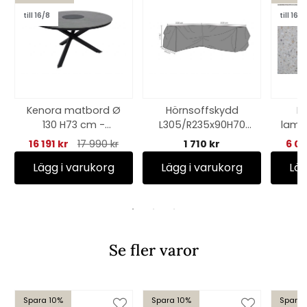
till 16/8
till 16/8
Kenora matbord Ø
Hörnsoffskydd
N
130 H73 cm -
L305/R235x90H70
lamin
antracit
cm, andas - svart
cm - 
16 191 kr
17 990 kr
1 710 kr
6 0
Lägg i varukorg
Lägg i varukorg
Läg
Se fler varor
Spara 10%
Spara 10%
Spara 