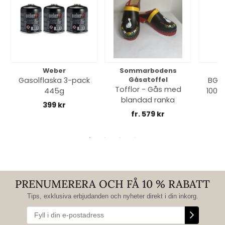
Weber
Sommarbodens
Bi
Gasolflaska 3-pack
Gåsatoffel
BGE 
Tofflor - Gås med
445g
100% 
blandad ranka
399 kr
fr. 579 kr
PRENUMERERA OCH FÅ 10 % RABATT
Tips, exklusiva erbjudanden och nyheter direkt i din inkorg.