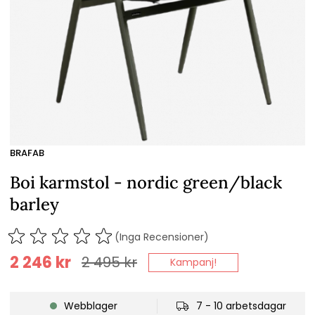
BRAFAB
Boi karmstol - nordic green/black
barley
(Inga Recensioner)
2 246
kr
2 495
kr
Kampanj!
Webblager
7 - 10 arbetsdagar