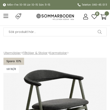
Mån-Fre: 10-18 Lör: 10-15 Sön: 11-15
Telefon: 040-45 01 11
0
Utemöbler
>
Fåtöljer & Stolar
>
Karmstolar
>
Boi karmstol - nordic green/black barley
10
till 16/8