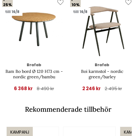
25%
10%
till 16/8
till 16/8
Brafab
Brafab
Bam Bo bord Ø 120 H73 cm -
Boi karmstol - nordic
nordic green/bambu
green/barley
6 368 kr
2 246 kr
8 490 kr
2 495 kr
Rekommenderade tillbehör
KAMPANJ
KAMP