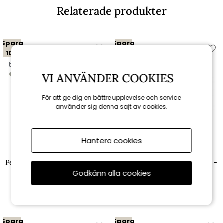
Relaterade produkter
Spara
Spara
10%
10%
till 16/8
till 16/8
VI ANVÄNDER COOKIES
För att ge dig en bättre upplevelse och service
använder sig denna sajt av cookies.
Hantera cookies
Brafab
Brafab
Peace matbord Ø 150 H73 cm -
Peace matbord Ø 110 H73 cm -
nordic green
nordic green
Godkänn alla cookies
10 161 kr
7 911 kr
11 290 kr
8 790 kr
Spara
Spara