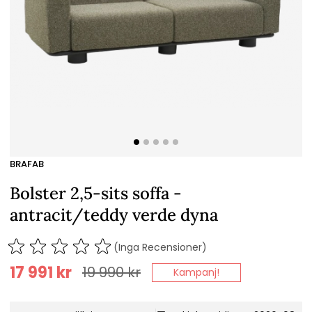
BRAFAB
Bolster 2,5-sits soffa -
antracit/teddy verde dyna
(Inga Recensioner)
17 991
kr
19 990
kr
Kampanj!