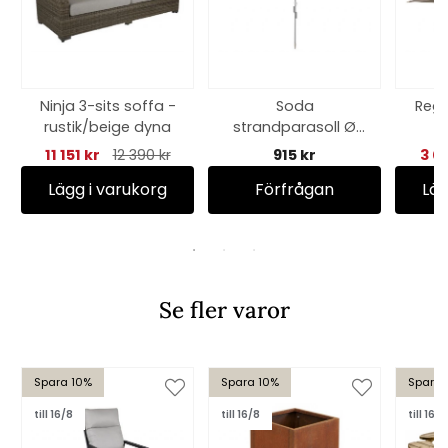
Ninja 3-sits soffa -
Soda
Regg
rustik/beige dyna
strandparasoll Ø
3
180 cm - grå
11 151 kr
12 390 kr
915 kr
3 0
Lägg i varukorg
Förfrågan
Läg
Se fler varor
Spara 10%
Spara 10%
Spara 
till 16/8
till 16/8
till 16/8