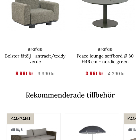
Brafab
Brafab
Bolster fåtölj - antracit/teddy
Peace lounge soffbord Ø 80
verde
H46 cm - nordic green
8 991 kr
3 861 kr
9 990 kr
4 290 kr
Rekommenderade tillbehör
KAMPANJ
KAMP
till 16/8
till 16/8