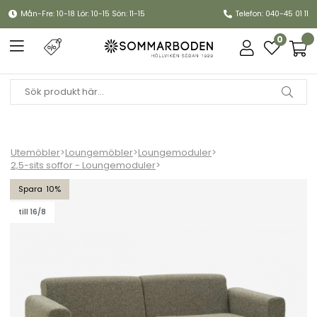
Mån-Fre: 10-18 Lör: 10-15 Sön: 11-15
Telefon: 040-45 01 11
0
Utemöbler
>
Loungemöbler
>
Loungemoduler
>
2,5-sits soffor - Loungemoduler
>
Bolster 2,5-sits soffa - antracit/teddy verde dyna
10
till 16/8