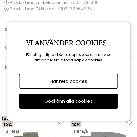
Produktens artikelnummer:
7002-73-388
Produktens EAN-kod: 7393260064886
Kontakta oss
VI ANVÄNDER COOKIES
Varumärke: Brafab
För att ge dig en bättre upplevelse och service
använder sig denna sajt av cookies.
Recensioner
Hantera cookies
Relaterade produkter
Godkänn alla cookies
Spara
Spara
10%
10%
till 16/8
till 16/8