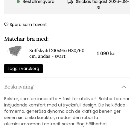
Beställningvara
Skickas tidigast 2026-08-
31
Spara som favorit
Matchar bra med:
Soffskydd 210x95xH80/60
1 090 kr
cm, andas - svart
Lägg i varukorg
Beskrivning
Bolster, som en innesoffa – fast för utelivet! Bolster förenar
inbjudande komfort med uttrycksfull design. De helklädda
formerna, generösa dynorna och de kraftiga benen ger
serien sin unika karaktär, medan den robusta
aluminiumramen i antracit säkrar lång hållbarhet.