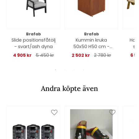
Brafab
Brafab
Slide positionsfåtölj
Kummin kruka
Hass
- svart/ash dyna
50x50 H50 cm -
se
cortenstål/rost
4 905 kr
5 450 kr
2 502 kr
2 780 kr
6 5
Andra köpte även