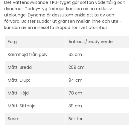
Det vattenavvisande TPU-tyget gör soffan vädertålig och
dynorna i Teddy-tyg förhöjer känslan av en exklusiv
utelounge. Dynorna är dessutom enkla att ta av och
förvara. Bolster suddar ut gränsen mellan inne och ute –
känslan av en innesoffa skapad för livet utomhus.
Färg:
Antracit/teddy verde
Karmhöjd från golv:
62 cm
Mått: Bredd:
209 cm
Mått: Djup:
94 cm
Mått: Höjd:
78 cm
Mått: Sitthöjd:
39 cm
Serie:
Bolster