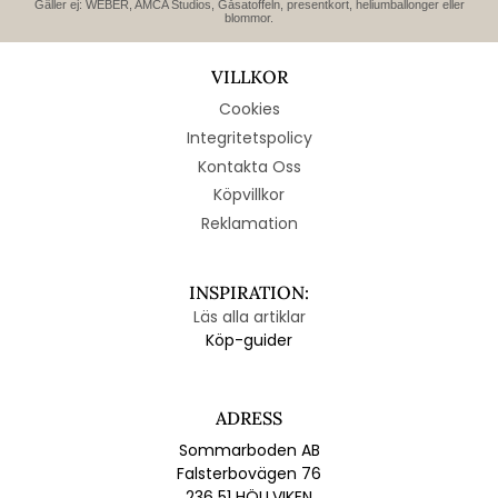
Gäller ej: WEBER, AMCA Studios, Gåsatoffeln, presentkort, heliumballonger eller
blommor.
VILLKOR
Cookies
Integritetspolicy
Kontakta Oss
Köpvillkor
Reklamation
INSPIRATION:
Läs alla artiklar
Köp-guider
ADRESS
Sommarboden AB
Falsterbovägen 76
236 51 HÖLLVIKEN