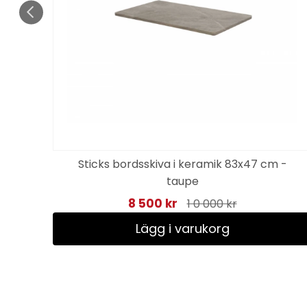
ture
Sticks bordsskiva i keramik 83x47 cm -
taupe
8 500 kr
1 0 000 kr
Lägg i varukorg