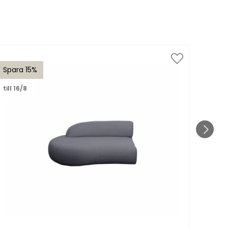
Spara 15%
Spar
till 16/8
till 1