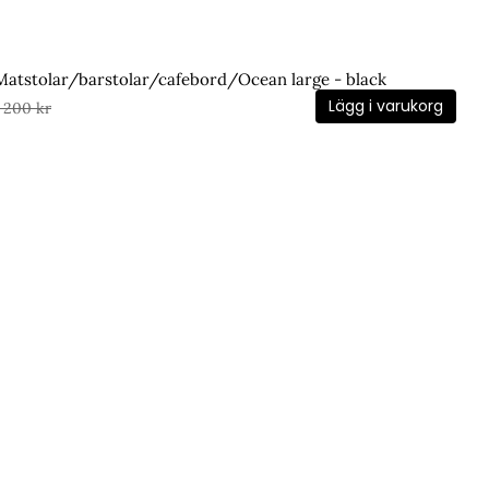
Matstolar/barstolar/cafebord/Ocean large - black
Lägg i varukorg
1 200 kr