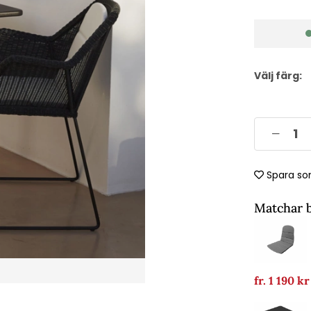
Välj färg:
Spara so
Matchar 
fr. 1 190 k