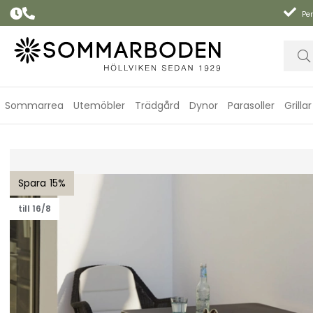
Per
Sommarrea
Utemöbler
Trädgård
Dynor
Parasoller
Grillar
Breeze stol - fler färger
15
till 16/8