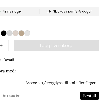
Finns i lager
Skickas inom 3-5 dagar
Lägg i varukorg
m favorit
bra med:
Breeze sitt/-ryggdyna till stol - fler färger
Beställ
r
fr. 1 400 kr