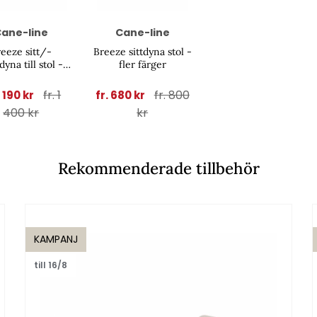
ane-line
Cane-line
eeze sitt/-
Breeze sittdyna stol -
yna till stol -
fler färger
fler färger
fr. 1
fr. 800
1 190 kr
fr. 680 kr
400 kr
kr
Rekommenderade tillbehör
KAMPANJ
till 16/8