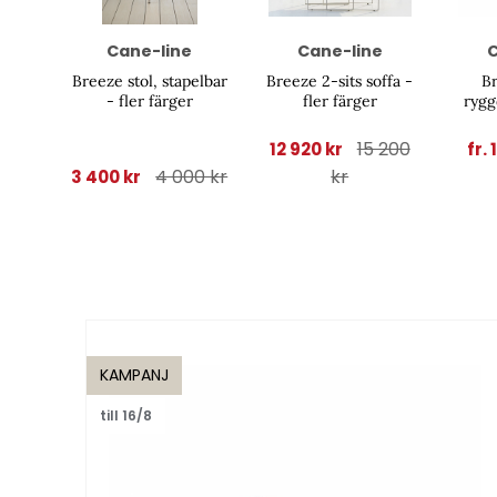
Cane-line
Cane-line
C
Breeze stol, stapelbar
Breeze 2-sits soffa -
Br
- fler färger
fler färger
ryggd
15 200
12 920 kr
fr. 
4 000 kr
kr
3 400 kr
KAMPANJ
till 16/8