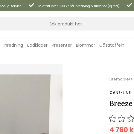
sonlig service
Fraktfritt över 399 kr på inredning & tillbehör (ej rea)
Inredning
Badkläder
Presenter
Blommor
Gåsatoffeln
Utemöbler
>
CANE-LINE
Breeze 
4 760
k