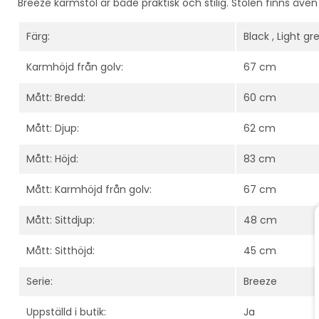
Breeze karmstol är både praktisk och stilig. Stolen finns även i
Färg:
Black , Light g
Karmhöjd från golv:
67 cm
Mått: Bredd:
60 cm
Mått: Djup:
62 cm
Mått: Höjd:
83 cm
Mått: Karmhöjd från golv:
67 cm
Mått: Sittdjup:
48 cm
Mått: Sitthöjd:
45 cm
Serie:
Breeze
Uppställd i butik:
Ja