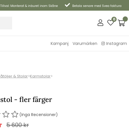
Tillval: Monterat & inburet inom Skåne
Betala senare med Svea faktura
0
Kampanj
Varumärken
Instagram
Fåtöljer & Stolar
>
Karmstolar
>
stol - fler färger
(Inga Recensioner)
r
5 600
kr