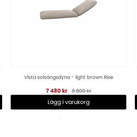
Vista solsängsdyna - light brown Rise
7 480 kr
8 800 kr
Lägg i varukorg