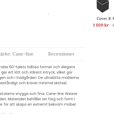
Cover 8: 
1 020 kr
ärke: Cane-line
Recensioner
andas 60-talets tidlösa former och elegans
 ett lätt och stilrent intryck, vilket gör
gen och i trädgården. De ultralätta möblerna
rbeståndigt och kräver minimal skötsel.
 stolarna snygga och fina. Cane-line Weave
den. Materialet behåller sin färg och form i
ser för att skapa en extremt bekväm möbel.