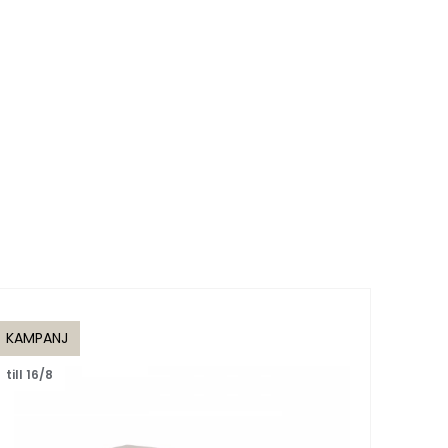
KAMPANJ
KAMP
till 16/8
till 1