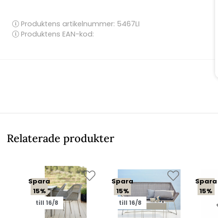
Produktens artikelnummer:
5467LI
Produktens EAN-kod:
Relaterade produkter
Spara
Spara
Spara
15%
15%
15%
till 16/8
till 16/8