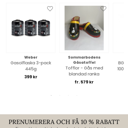
Weber
Sommarbodens
Bi
Gasolflaska 3-pack
Gåsatoffel
BGE 
Tofflor - Gås med
445g
100% 
blandad ranka
399 kr
fr. 579 kr
PRENUMERERA OCH FÅ 10 % RABATT