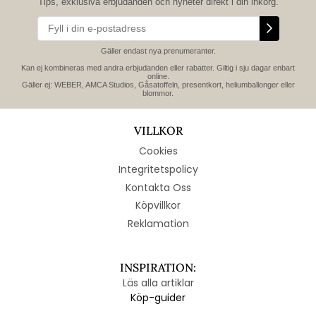
Tips, exklusiva erbjudanden och nyheter direkt i din inkorg.
Gäller endast nya prenumeranter.
Kan ej kombineras med andra erbjudanden eller rabatter. Giltig i sju dagar enbart
online.
Gäller ej: WEBER, AMCA Studios, Gåsatoffeln, presentkort, heliumballonger eller
blommor.
VILLKOR
Cookies
Integritetspolicy
Kontakta Oss
Köpvillkor
Reklamation
INSPIRATION:
Läs alla artiklar
Köp-guider