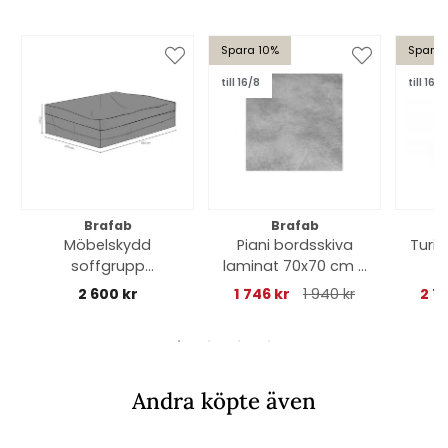
Spara 10%
Spara 
till 16/8
till 16/8
Brafab
Brafab
Möbelskydd
Piani bordsskiva
Turi
soffgrupp
laminat 70x70 cm -
c
330x270xH70 cm,
grå betonglook
2 600 kr
1 746 kr
1 940 kr
2 7
andas - svart
Andra köpte även