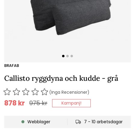
BRAFAB
Callisto ryggdyna och kudde - grå
(Inga Recensioner)
878
kr
975
kr
Kampanj!
Webblager
7 - 10 arbetsdagar