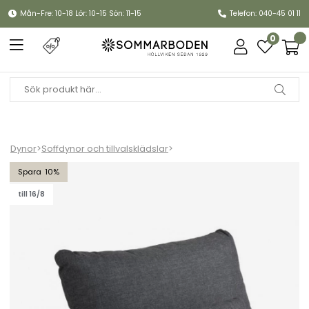
Mån-Fre: 10-18 Lör: 10-15 Sön: 11-15
Telefon: 040-45 01 11
0
Dynor
>
Soffdynor och tillvalsklädslar
>
Callisto ryggdyna och kudde - grå
10
till 16/8