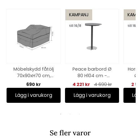
KAMPANJ
KAMP
till 16/8
till 16/8
Möbelskydd fåtölj
Peace barbord Ø
Horn
70x90xH70 cm,
80 H104 cm -
Ø 
andas - svart
antracit
690 kr
4 221 kr
4 690 kr
2 5
Lägg i varukorg
Lägg i varukorg
Läg
Se fler varor