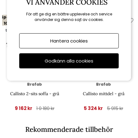
VI ANVÄNDER COOKIES
För att ge dig en bättre upplevelse och service
Spara
Spara
använder sig denna sajt av cookies.
10%
10%
till 16/8
till 16/8
Hantera cookies
Godkänn alla cookies
Brafab
Brafab
Callisto 2-sits soffa - grå
Callisto mittdel - grå
9 162 kr
5 324 kr
1 0 180 kr
5 915 kr
Rekommenderade tillbehör